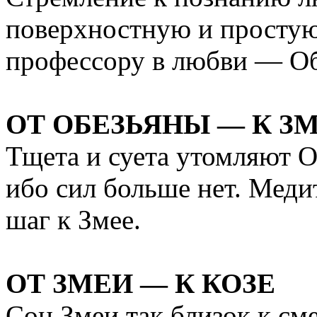
поверхностную и просту
профессору в любви — Об
ОТ ОБЕЗЬЯНЫ — К З
Тщета и суета утомляют О
ибо сил больше нет. Меди
шаг к Змее.
ОТ ЗМЕИ — К КОЗЕ
Сон Змеи так близок к см