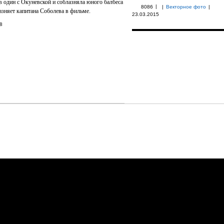
в один с Окуневской и соблазняла юного балбеса
|
8086
|
Векторное фото
|
азняет капитана Соболева в фильме.
23.03.2015
8