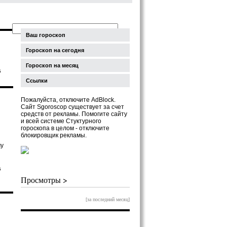
Ваш гороскоп
Гороскоп на сегодня
Гороскоп на месяц
5
Ссылки
Пожалуйста, отключите AdBlock.
Сайт Sgoroscop существует за счет
средств от рекламы. Помогите сайту
и всей системе Стуктурного
гороскопа в целом - отключите
блокировщик рекламы.
му
5
Просмотры >
[за последний месяц]