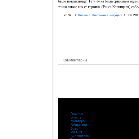
было потрясающе! Тетя-бяка была срисована один 
точно также как её героиня (Раиса Копницкая) собл
|
|
|
7676
Г. Кваша
Ничтожнее некуда
13.06.201
Комментарии
Главное
|
Власть
|
Культура
|
Общество
|
Брак
|
МК ССГ
|
Библиотека
|