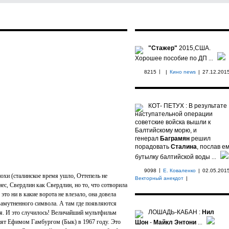
"Стажер"
2015,США.
Хорошее пособие по ДП
...
|
8215
|
Кино news
|
27.12.201
КОТ- ПЕТУХ : В результате
наступательной операции
советские войска вышли к
Балтийскому морю, и
генерал
Баграмян
решил
порадовать
Сталина
, послав е
бутылку балтийской воды
...
|
9098
Е. Коваленко
|
02.05.201
хи (сталинское время ушло, Оттепель не
Векторный анекдот
|
нес, Свердлин как Свердлин, но то, что сотворила
это ни в какие ворота не влезало, она довела
замутненного символа. А там где появляются
ЛОШАДЬ-КАБАН :
Нил
ия. И это случилось! Величайший мультфильм
нят Ефимом Гамбургом (Бык) в 1967 году. Это
Шон
-
Майкл Энтони
...