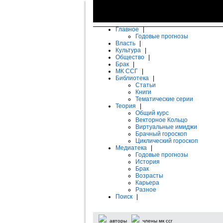
Главное
|
Годовые прогнозы
Власть
|
Культура
|
Общество
|
Брак
|
МК ССГ
|
Библиотека
|
Статьи
Книги
Тематические серии
Теория
|
Общий курс
Векторное Кольцо
Виртуальные имиджи
Брачный гороскоп
Циклический гороскоп
Медиатека
|
Годовые прогнозы
История
Брак
Возрасты
Карьера
Разное
Поиск
|
авторы
члены мк ссг