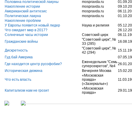
Половина политической лакуны
mospravda.ru
01.09.2
Накопление истории
mospravda.ru
09.10.2
Американский антитезис
mospravda.ru
06.11.2
Политическая лакуна
mospravda.ru
01.10.2
Накопление проблем
У Европы появится новый лидер
Наука и религия
05.12.2
Что ожидает мир в 2017?
26.12.2
Солнечные часы истории
Советский цирк
06.11.1
"Советский цирк", №
Гражданские войны
16.08.1
33 (285)
"Советский цирк", №
Дискретность
15.11.1
42 (294)
Гуд бай Америка
07.05.1
Еженедельник "Семь
Где находится центр русофобии?
26.01.2
суперсекретов", №4
Историческая дюжина
Вечерняя Москва
15.02.2
«Московская
Что есть власть
правда»
11.03.1
(«Зазеркалье»)
«Московская
Капитализм нам не грозит
29.01.1
правда»