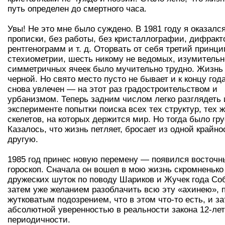
путь определен до смертного часа.
Увы! Не это мне было суждено. В 1981 году я оказалс
прописки, без работы, без кристаллографии, дифракт
рентгенограмм и т. д. Оторвать от себя третий принци
стехиометрии, шесть никому не ведомых, изумительн
симметричных ячеек было мучительно трудно. Жизнь
черной. Но свято место пусто не бывает и к концу год
снова увлечен — на этот раз градостроительством и
урбанизмом. Теперь задним числом легко разглядеть 
эксперименте попытки поиска всех тех структур, тех 
скелетов, на которых держится мир. Но тогда было гру
Казалось, что жизнь петляет, бросает из одной крайно
другую.
1985 год принес новую перемену — появился восточн
гороскоп. Сначала он вошел в мою жизнь скромненько
дружеских шуток по поводу Шариков и Жучек года Со
затем уже желанием разоблачить всю эту «ахинею», 
жутковатым подозрением, что в этом что-то есть, и з
абсолютной уверенностью в реальности закона 12-ле
периодичности.