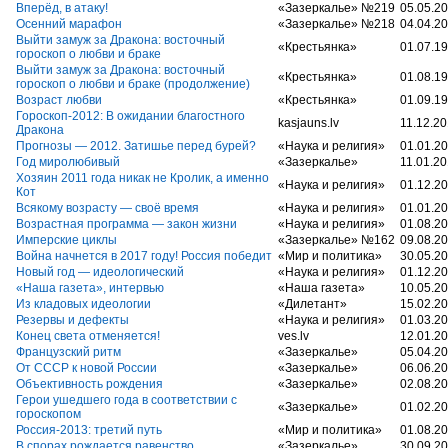
Вперёд, в атаку!
«Зазеркалье» №219
05.05.2
Осенний марафон
«Зазеркалье» №218
04.04.2
Выйти замуж за Дракона: восточный
«Крестьянка»
01.07.1
гороскоп о любви и браке
Выйти замуж за Дракона: восточный
«Крестьянка»
01.08.1
гороскоп о любви и браке (продолжение)
Возраст любви
«Крестьянка»
01.09.1
Гороскоп-2012: В ожидании благостного
kasjauns.lv
11.12.20
Дракона
Прогнозы — 2012. Затишье перед бурей?
«Наука и религия»
01.01.2
Год миролюбивый
«Зазеркалье»
11.01.2
Хозяин 2011 года никак не Кролик, а именно
«Наука и религия»
01.12.2
Кот
Всякому возрасту — своё время
«Наука и религия»
01.01.2
Возрастная программа — закон жизни
«Наука и религия»
01.08.2
Имперские циклы
«Зазеркалье» №162
09.08.2
Война начнется в 2017 году! Россия победит
«Мир и политика»
30.05.2
Новый год — идеологический
«Наука и религия»
01.12.2
«Наша газета», интервью
«Наша газета»
10.05.2
Из кладовых идеологии
«Дилетант»
15.02.2
Резервы и дефекты
«Наука и религия»
01.03.2
Конец света отменяется!
ves.lv
12.01.2
Французский ритм
«Зазеркалье»
05.04.2
От СССР к новой России
«Зазеркалье»
06.06.2
Объективность рождения
«Зазеркалье»
02.08.2
Герои ушедшего года в соответствии с
«Зазеркалье»
01.02.2
гороскопом
Россия-2013: третий путь
«Мир и политика»
01.08.2
В спорах рождается равенство
«Зазеркалье»
30.09.2