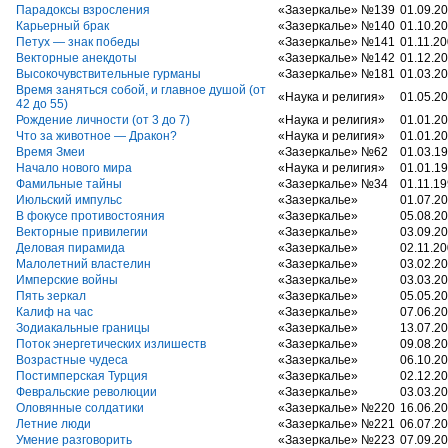
Парадоксы взросления
«Зазеркалье» №139
01.09.2
Карьерный брак
«Зазеркалье» №140
01.10.2
Петух — знак победы
«Зазеркалье» №141
01.11.2
Векторные анекдоты
«Зазеркалье» №142
01.12.2
Высокочувствительные гурманы
«Зазеркалье» №181
01.03.2
Время заняться собой, и главное душой (от
«Наука и религия»
01.05.2
42 до 55)
Рождение личности (от 3 до 7)
«Наука и религия»
01.01.2
Что за животное — Дракон?
«Наука и религия»
01.01.2
Время Змеи
«Зазеркалье» №62
01.03.1
Начало нового мира
«Наука и религия»
01.01.1
Фамильные тайны
«Зазеркалье» №34
01.11.1
Июльский импульс
«Зазеркалье»
01.07.2
В фокусе противостояния
«Зазеркалье»
05.08.2
Векторные привилегии
«Зазеркалье»
03.09.2
Деловая пирамида
«Зазеркалье»
02.11.2
Малолетний властелин
«Зазеркалье»
03.02.2
Имперские войны
«Зазеркалье»
03.03.2
Пять зеркал
«Зазеркалье»
05.05.2
Калиф на час
«Зазеркалье»
07.06.2
Зодиакальные границы
«Зазеркалье»
13.07.2
Поток энергетических излишеств
«Зазеркалье»
09.08.2
Возрастные чудеса
«Зазеркалье»
06.10.2
Постимперская Турция
«Зазеркалье»
02.12.2
Февральские революции
«Зазеркалье»
03.03.2
Оловянные солдатики
«Зазеркалье» №220
16.06.2
Летние люди
«Зазеркалье» №221
06.07.2
Умение разговорить
«Зазеркалье» №223
07.09.2