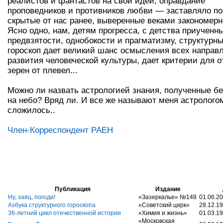
реалистов и фантастов на свои идеи, оправдание
проповедников и противников любви — заставляло по
скрытые от нас ранее, выверенные веками закономерн
Ясно одно, нам, детям прогресса, с детства приученн
предвзятости, однобокости и прагматизму, структурн
гороскоп дает великий шанс осмысления всех направ
развития человеческой культуры, дает критерии для 
зерен от плевел...
Можно ли назвать астрологией знания, полученные бе
на небо? Вряд ли. И все же называют меня астрологом
сложилось..
Член-Корреспондент РАЕН
Публикация
Издание
Ну, заяц, погоди!
«Зазеркалье» №148
01.06.2
Азбука структурного гороскопа
«Советский цирк»
28.12.1
36-летний цикл отечественной истории
«Химия и жизнь»
01.03.1
«Московская