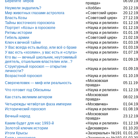
Берегите Тигров
06.09.1
правда»
Неужели эндшпиль?
«Хобби»
20.12.1
Мир животных глазами астролога
«Советский цирк»
20.12.1
Власть Козы
«Советский цирк»
27.12.1
Тайны восточного гороскопа
«Наука и религия»
01.12.1
Портрет «Козы» в гороскопе
«Наука и религия»
01.12.1
Ритмы истории
«Наука и религия»
01.01.1
Гибель армии
«Советский цирк»
21.02.1
Ключ к вечной тайне
«Наука и религия»
01.03.1
У Вас всегда есть выбор, или всё о браке
«Наука и религия»
01.03.1
У вас есть «хозяин», у вас есть и «слуга»
«Наука и религия»
01.07.1
Кто вы — вечный школьник, неутомимый
«Наука и религия»
01.09.1
деятель, отшельник-властелин или...?
Структурный гороскоп — открытие
«Наука и религия»
01.09.1
личности?
Возрастной гороскоп
«Наука и религия»
01.10.1
«Московская
Сверхчеловек — миф или реальность
05.11.1
правда»
Что готовит год Обезьяны
«Наука и религия»
01.12.1
«Московская
Как стать великим актером
08.02.1
правда»
Четырежды четвёртая фаза империи
«Москвичка»
01.04.1
Исторический гороскоп
«Наука и религия»
01.08.1
«Московская
Вечный народ
23.12.1
правда»
Каким будет для нас 1993-й
«Наука и религия»
01.12.1
Золотой ключик истории
«Дискавери»
01.10.2
Итоги Крысы
«Зазеркалье» №191
01.01.2