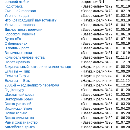
роковой любви
секретно» №1
Год страха
«Зазеркалье» №72
01.01.1
Смешной гороскоп
«Зазеркалье» №73
01.02.1
Уточнение дат
«Зазеркалье» №74
01.03.1
Что Кот грядущий вам готовит?
«Наука и религия»
01.03.1
Уточнение знаков
«Зазеркалье» №75
01.04.1
Дискретность времени
«Зазеркалье» №76
01.05.1
Гороскоп Пушкина
«Зазеркалье» №77
01.06.1
Буква «Е»
«Зазеркалье» №78
01.07.1
О феноменах
«Зазеркалье» №79
01.08.1
В полный рост
«Зазеркалье» №80
01.10.1
Взаимные связи
«Зазеркалье» №81
01.10.1
Колыбель человечества
«Зазеркалье» №82
01.11.1
Полет Дракона
«Зазеркалье» №83
01.12.1
Зодиакальный вектор или малое кольцо
«Наука и религия»
01.08.2
Если вы — Тигр
«Наука и религия»
01.09.2
Если вы Тигр и…
«Наука и религия»
01.10.2
Если вы — Бык
«Наука и религия»
01.11.2
2001-й — год великого перелома
«Наука и религия»
01.12.2
Год Кенгуру
«Зазеркалье» №84
01.01.2
Шахматный крест
«Зазеркалье» №85
01.02.2
Векторные браки
«Наука и религия»
01.03.2
Эпоха учителей
«Зазеркалье» №86
01.03.2
Индийская Змея
«Зазеркалье» №87
01.04.2
Новое кольцо
«Зазеркалье» №88
01.05.2
Эпоха эллинизма
«Зазеркалье» №89
01.06.2
Рим и христианство
«Зазеркалье» №90
01.07.2
Английская Крыса
«Зазеркалье» №91
01.08.2