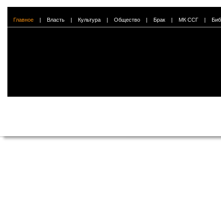
Главное
|
Власть
|
Культура
|
Общество
|
Брак
|
МК ССГ
|
Биб