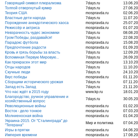
Говорящий символ плюрализма
7days.ru
13.06.2
Толпой отвергнутый кумир
7days.ru
27.06.2
Теория США
mospravda.ru
02.06.2
Властные дети народа
7days.ru
11.07.2
Порождение анекдотического хаоса
mospravda.ru
25.07.2
Режиссёр и актриса
mospravda.ru
01.07.2
Невзрачность чудес экономики
7days.ru
08.08.2
Гром Победы, раздавайся!
7days.ru
22.08.2
Парадокс футбола
mospravda.ru
15.08.2
Предпочтение радости
mospravda.ru
01.09.2
Кровь и грязь борьбы за власть
7days.ru
12.09.2
Вспоминая Первую Мировую...
7days.ru
26.09.2
Как прекрасен этот мир
mospravda.ru
13.10.2
Отцы народов
7days.ru
11.10.2
Скучные люди
7days.ru
24.10.2
Вкус победы
mospravda.ru
01.11.2
Сборщики исторического урожая
7days.ru
07.11.2
Запад есть Запад
7days.ru
21.11.2
Что нас ждёт в 2015 году
www.kp.ru
18.01.2
Благородство, ручное управление и
7days.ru
30.05.2
хозяйственный вопрос
Революционные войны
mospravda.ru
01.02.2
Восток - дело тонкое
mospravda.ru
07.03.2
Молниеносная война
mospravda.ru
01.04.2
Украина-2015. От "Сталинграда" до
Мир и политика
07.04.2
"Тегерана"
Игры в прятки
mospravda.ru
04.06.2
Империя времени
mospravda.ru
17.08.2