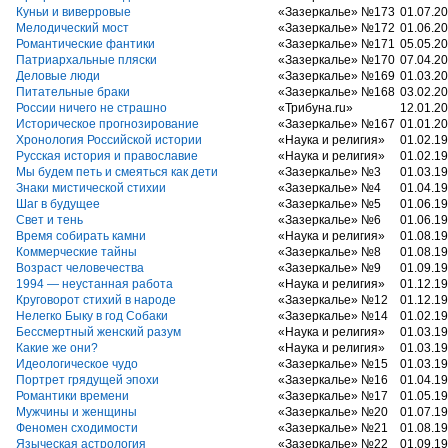
Куньи и виверровые
«Зазеркалье» №173
01.07.2
Мелодический мост
«Зазеркалье» №172
01.06.2
Романтические фантики
«Зазеркалье» №171
05.05.2
Патриархальные пляски
«Зазеркалье» №170
07.04.2
Деловые люди
«Зазеркалье» №169
01.03.2
Питательные браки
«Зазеркалье» №168
03.02.2
России ничего не страшно
«Трибуна.ru»
12.01.2
Историческое прогнозирование
«Зазеркалье» №167
01.01.2
Хронология Российской истории
«Наука и религия»
01.02.1
Русская история и православие
«Наука и религия»
01.02.1
Мы будем петь и смеяться как дети
«Зазеркалье» №3
01.03.1
Знаки мистической стихии
«Зазеркалье» №4
01.04.1
Шаг в будущее
«Зазеркалье» №5
01.06.1
Свет и тень
«Зазеркалье» №6
01.06.1
Время собирать камни
«Наука и религия»
01.08.1
Коммерческие тайны
«Зазеркалье» №8
01.08.1
Возраст человечества
«Зазеркалье» №9
01.09.1
1994 — неустанная работа
«Наука и религия»
01.12.1
Круговорот стихий в народе
«Зазеркалье» №12
01.12.1
Нелегко Быку в год Собаки
«Зазеркалье» №14
01.02.1
Бессмертный женский разум
«Наука и религия»
01.03.1
Какие же они?
«Наука и религия»
01.03.1
Идеологическое чудо
«Зазеркалье» №15
01.03.1
Портрет грядущей эпохи
«Зазеркалье» №16
01.04.1
Романтики времени
«Зазеркалье» №17
01.05.1
Мужчины и женщины
«Зазеркалье» №20
01.07.1
Феномен сходимости
«Зазеркалье» №21
01.08.1
Языческая астрология
«Зазеркалье» №22
01.09.1