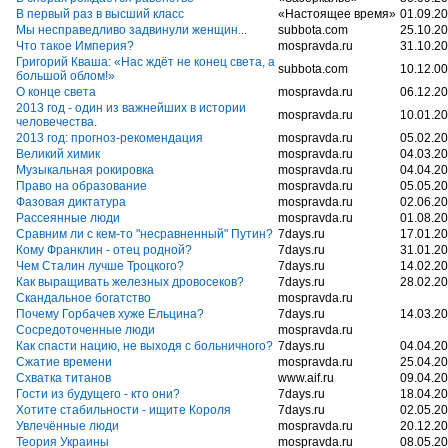
В первый раз в высший класс
«Настоящее время»
01.09.2
Мы несправедливо задвинули женщин...
subbota.com
25.10.2
Что такое Империя?
mospravda.ru
31.10.2
Григорий Кваша: «Нас ждёт не конец света, а
subbota.com
10.12.0
большой облом!»
О конце света
mospravda.ru
06.12.2
2013 год - один из важнейших в истории
mospravda.ru
10.01.2
человечества.
2013 год: прогноз-рекомендация
mospravda.ru
05.02.2
Великий химик
mospravda.ru
04.03.2
Музыкальная рокировка
mospravda.ru
04.04.2
Право на образование
mospravda.ru
05.05.2
Фазовая диктатура
mospravda.ru
02.06.2
Рассеянные люди
mospravda.ru
01.08.2
Сравним ли с кем-то "несравненный" Путин?
7days.ru
17.01.2
Кому Франклин - отец родной?
7days.ru
31.01.2
Чем Сталин лучше Троцкого?
7days.ru
14.02.2
Как выращивать железных дровосеков?
7days.ru
28.02.2
Скандальное богатство
mospravda.ru
Почему Горбачев хуже Ельцина?
7days.ru
14.03.2
Сосредоточенные люди
mospravda.ru
Как спасти нацию, не выходя с больничного?
7days.ru
04.04.2
Сжатие времени
mospravda.ru
25.04.2
Схватка титанов
www.aif.ru
09.04.2
Гости из будущего - кто они?
7days.ru
18.04.2
Хотите стабильности - ищите Короля
7days.ru
02.05.2
Увлечённые люди
mospravda.ru
20.12.2
Теория Украины
mospravda.ru
08.05.2