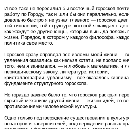
И все-таки не пересилил бы восточный гороскоп почт
работу по Городу, так и шли бы они параллельно, есл
довольно быстро я не узнал главного — гороскоп дает
той типологии, той структуре, которой я жаждал с детс
как жаждут ее другие юнцы, которым вынь да положь 
жизни. Порядок, в котором у каждого философа, кажд
политика свое место.
Гороскоп сразу оправдал все изломы моей жизни — в
увлечения оказались как нельзя кстати, не пропало ни
того, чем я занимался, — и любовь к математике, и л
периодическому закону, литературе, истории,
кристаллографии, урбанизму – все оказалось кирпич
фундаменте структурного гороскопа.
Но гораздо важнее было то, что гороскоп раскрыл пер
скрытый механизм другой жизни — жизни идей, со в
противоречиями человеческой культуры.
Одно только подтверждение существования в культур
новаторов и завершителей, подтверждение равных пр