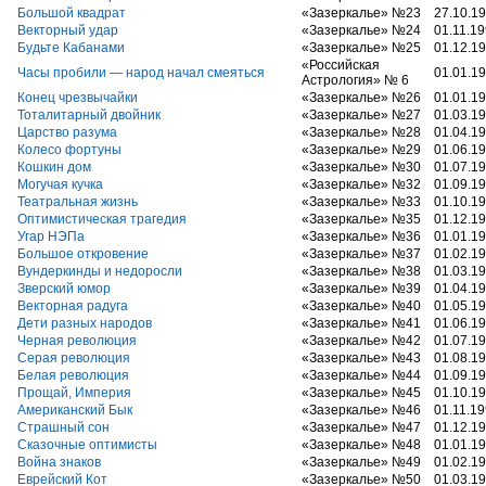
Большой квадрат
«Зазеркалье» №23
27.10.1
Векторный удар
«Зазеркалье» №24
01.11.1
Будьте Кабанами
«Зазеркалье» №25
01.12.1
«Российская
Часы пробили — народ начал смеяться
01.01.1
Астрология» № 6
Конец чрезвычайки
«Зазеркалье» №26
01.01.1
Тоталитарный двойник
«Зазеркалье» №27
01.03.1
Царство разума
«Зазеркалье» №28
01.04.1
Колесо фортуны
«Зазеркалье» №29
01.06.1
Кошкин дом
«Зазеркалье» №30
01.07.1
Могучая кучка
«Зазеркалье» №32
01.09.1
Театральная жизнь
«Зазеркалье» №33
01.10.1
Оптимистическая трагедия
«Зазеркалье» №35
01.12.1
Угар НЭПа
«Зазеркалье» №36
01.01.1
Большое откровение
«Зазеркалье» №37
01.02.1
Вундеркинды и недоросли
«Зазеркалье» №38
01.03.1
Зверский юмор
«Зазеркалье» №39
01.04.1
Векторная радуга
«Зазеркалье» №40
01.05.1
Дети разных народов
«Зазеркалье» №41
01.06.1
Черная революция
«Зазеркалье» №42
01.07.1
Серая революция
«Зазеркалье» №43
01.08.1
Белая революция
«Зазеркалье» №44
01.09.1
Прощай, Империя
«Зазеркалье» №45
01.10.1
Американский Бык
«Зазеркалье» №46
01.11.1
Страшный сон
«Зазеркалье» №47
01.12.1
Сказочные оптимисты
«Зазеркалье» №48
01.01.1
Война знаков
«Зазеркалье» №49
01.02.1
Еврейский Кот
«Зазеркалье» №50
01.03.1