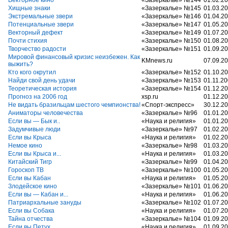
Векторное кино
«Зазеркалье» №144
01.02.2
Хищные знаки
«Зазеркалье» №145
01.03.2
Экстремальные звери
«Зазеркалье» №146
01.04.2
Потенциальные звери
«Зазеркалье» №147
01.05.2
Векторный дефект
«Зазеркалье» №149
01.07.2
Почти стихия
«Зазеркалье» №150
01.08.2
Творчество радости
«Зазеркалье» №151
01.09.2
Мировой финансовый кризис неизбежен. Как
KMnews.ru
07.09.2
выжить?
Кто кого окрутил
«Зазеркалье» №152
01.10.2
Найди свой день удачи
«Зазеркалье» №153
01.11.2
Теоретическая история
«Зазеркалье» №154
01.12.2
Прогноз на 2006 год
xsp.ru
01.12.2
Не видать бразильцам шестого чемпионства!
«Спорт-экспресс»
30.12.2
Аниматоры человечества
«Зазеркалье» №96
01.01.2
Если вы — Бык и..
«Наука и религия»
01.01.2
Задумчивые люди
«Зазеркалье» №97
01.02.2
Если вы Крыса
«Наука и религия»
01.02.2
Немое кино
«Зазеркалье» №98
01.03.2
Если вы Крыса и...
«Наука и религия»
01.03.2
Китайский Тигр
«Зазеркалье» №99
01.04.2
Гороскоп ТВ
«Зазеркалье» №100
01.05.2
Если вы Кабан
«Наука и религия»
01.05.2
Злодейское кино
«Зазеркалье» №101
01.06.2
Если вы — Кабан и...
«Наука и религия»
01.06.2
Патриархальные зануды
«Зазеркалье» №102
01.07.2
Если вы Собака
«Наука и религия»
01.07.2
Тайна отчества
«Зазеркалье» №104
01.09.2
Если вы Петух
«Наука и религия»
01.09.2