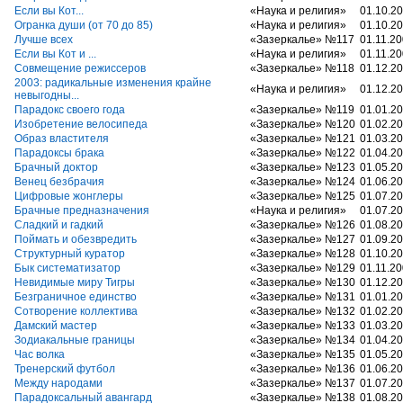
Если вы Кот...
«Наука и религия»
01.10.2
Огранка души (от 70 до 85)
«Наука и религия»
01.10.2
Лучше всех
«Зазеркалье» №117
01.11.2
Если вы Кот и ...
«Наука и религия»
01.11.2
Совмещение режиссеров
«Зазеркалье» №118
01.12.2
2003: радикальные изменения крайне
«Наука и религия»
01.12.2
невыгодны...
Парадокс своего года
«Зазеркалье» №119
01.01.2
Изобретение велосипеда
«Зазеркалье» №120
01.02.2
Образ властителя
«Зазеркалье» №121
01.03.2
Парадоксы брака
«Зазеркалье» №122
01.04.2
Брачный доктор
«Зазеркалье» №123
01.05.2
Венец безбрачия
«Зазеркалье» №124
01.06.2
Цифровые жонглеры
«Зазеркалье» №125
01.07.2
Брачные предназначения
«Наука и религия»
01.07.2
Сладкий и гадкий
«Зазеркалье» №126
01.08.2
Поймать и обезвредить
«Зазеркалье» №127
01.09.2
Структурный куратор
«Зазеркалье» №128
01.10.2
Бык систематизатор
«Зазеркалье» №129
01.11.2
Невидимые миру Тигры
«Зазеркалье» №130
01.12.2
Безграничное единство
«Зазеркалье» №131
01.01.2
Сотворение коллектива
«Зазеркалье» №132
01.02.2
Дамский мастер
«Зазеркалье» №133
01.03.2
Зодиакальные границы
«Зазеркалье» №134
01.04.2
Час волка
«Зазеркалье» №135
01.05.2
Тренерский футбол
«Зазеркалье» №136
01.06.2
Между народами
«Зазеркалье» №137
01.07.2
Парадоксальный авангард
«Зазеркалье» №138
01.08.2