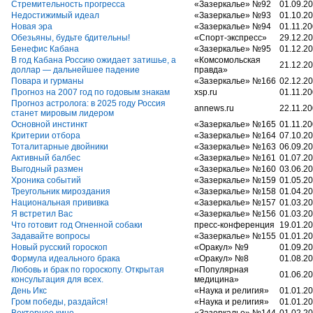
Стремительность прогресса
«Зазеркалье» №92
01.09.2
Недостижимый идеал
«Зазеркалье» №93
01.10.2
Новая эра
«Зазеркалье» №94
01.11.2
Обезьяны, будьте бдительны!
«Спорт-экспресс»
29.12.2
Бенефис Кабана
«Зазеркалье» №95
01.12.2
В год Кабана Россию ожидает затишье, а
«Комсомольская
21.12.2
доллар — дальнейшее падение
правда»
Повара и гурманы
«Зазеркалье» №166
02.12.2
Прогноз на 2007 год по годовым знакам
xsp.ru
01.11.2
Прогноз астролога: в 2025 году Россия
annews.ru
22.11.2
станет мировым лидером
Основной инстинкт
«Зазеркалье» №165
01.11.2
Критерии отбора
«Зазеркалье» №164
07.10.2
Тоталитарные двойники
«Зазеркалье» №163
06.09.2
Активный балбес
«Зазеркалье» №161
01.07.2
Выгодный размен
«Зазеркалье» №160
03.06.2
Хроника событий
«Зазеркалье» №159
01.05.2
Треугольник мироздания
«Зазеркалье» №158
01.04.2
Национальная прививка
«Зазеркалье» №157
01.03.2
Я встретил Вас
«Зазеркалье» №156
01.03.2
Что готовит год Огненной собаки
пресс-конференция
19.01.2
Задавайте вопросы
«Зазеркалье» №155
01.01.2
Новый русский гороскоп
«Оракул» №9
01.09.2
Формула идеального брака
«Оракул» №8
01.08.2
Любовь и брак по гороскопу. Открытая
«Популярная
01.06.2
консультация для всех.
медицина»
День Икс
«Наука и религия»
01.01.2
Гром победы, раздайся!
«Наука и религия»
01.01.2