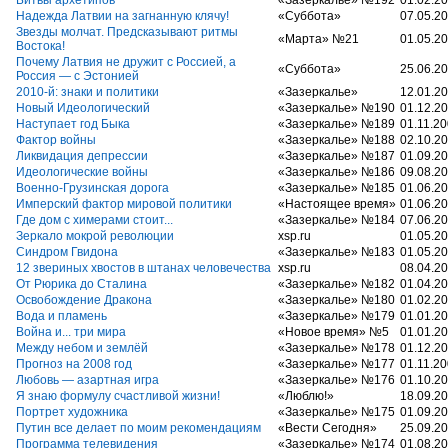
Битвы архетипов
«Зазеркалье» №192
01.02.2
Надежда Латвии на загнанную клячу!
«Суббота»
07.05.2
Звезды молчат. Предсказывают ритмы
«Марта» №21
01.05.2
Востока!
Почему Латвия не дружит с Россией, а
«Суббота»
25.06.2
Россия — с Эстонией
2010-й: знаки и политики
«Зазеркалье»
12.01.2
Новый Идеологический
«Зазеркалье» №190
01.12.2
Наступает год Быка
«Зазеркалье» №189
01.11.2
Фактор войны
«Зазеркалье» №188
02.10.2
Ликвидация депрессии
«Зазеркалье» №187
01.09.2
Идеологические войны
«Зазеркалье» №186
09.08.2
Военно-Грузинская дорога
«Зазеркалье» №185
01.06.2
Имперский фактор мировой политики
«Настоящее время»
01.06.2
Где дом с химерами стоит...
«Зазеркалье» №184
07.06.2
Зеркало мокрой революции
xsp.ru
01.05.2
Синдром Гвидона
«Зазеркалье» №183
01.05.2
12 звериных хвостов в штанах человечества
xsp.ru
08.04.2
От Рюрика до Сталина
«Зазеркалье» №182
01.04.2
Освобождение Дракона
«Зазеркалье» №180
01.02.2
Вода и пламень
«Зазеркалье» №179
01.01.2
Война и... три мира
«Новое время» №5
01.01.2
Между небом и землёй
«Зазеркалье» №178
01.12.2
Прогноз на 2008 год
«Зазеркалье» №177
01.11.2
Любовь — азартная игра
«Зазеркалье» №176
01.10.2
Я знаю формулу счастливой жизни!
«Люблю!»
18.09.2
Портрет художника
«Зазеркалье» №175
01.09.2
Путин все делает по моим рекомендациям
«Вести Сегодня»
25.09.2
Программа телевидения
«Зазеркалье» №174
01.08.2