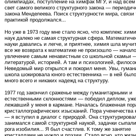
олимпиадах, поступление на химфак МГУ, и над все
свет самого великого структурного закона — периодич
закона Менделеева. Поиск структурности мира, связи
практикой продолжался...
Но уже в 1973 году мне стало ясно, что комплекс хим
наук далеко не самая структурная сфера. Математиче
науки давались и легче, и приятнее, химия шла мучи
все же возврата к математике не произошло — начал
увлечение самым ненавистным со школьной скамьи 
литературой, историей. А там и психологией, филос
Неведомый мир открылся и покорил меня. Увы, гуман
школа шокировала юного естественника — в ней был
много всего и никаких надежд на структуру.
1977 год закончил сраженье между гуманитарными и
естественными склонностями — победил диплом, уже
лежавший у меня в кармане. Началась блаженная пор
кристаллографических изысканий. Пора ученичества 
— я вступил в диалог с природой. Она структурировал
занимался самой структурной наукой, задачки сыпалис
рога изобилия... Я был счастлив. К тому же занятие
кристаллами не чуждо и поэзии. Стало ясно, что жиз