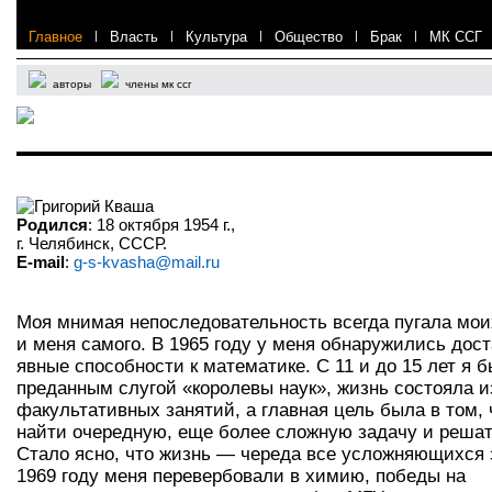
Главное
|
Власть
|
Культура
|
Общество
|
Брак
|
МК ССГ
авторы
члены мк ссг
Григорий Кваша
Родился
: 18 октября 1954 г.,
г. Челябинск, СССР.
Е-mail
:
g-s-kvasha@mail.ru
Моя мнимая непоследовательность всегда пугала мои
и меня самого. В 1965 году у меня обнаружились дос
явные способности к математике. С 11 и до 15 лет я 
преданным слугой «королевы наук», жизнь состояла и
факультативных занятий, а главная цель была в том,
найти очередную, еще более сложную задачу и решать
Стало ясно, что жизнь — череда все усложняющихся з
1969 году меня перевербовали в химию, победы на