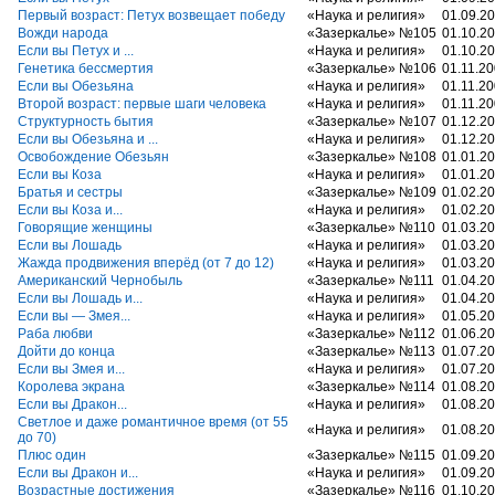
Первый возраст: Петух возвещает победу
«Наука и религия»
01.09.2
Вожди народа
«Зазеркалье» №105
01.10.2
Если вы Петух и ...
«Наука и религия»
01.10.2
Генетика бессмертия
«Зазеркалье» №106
01.11.2
Если вы Обезьяна
«Наука и религия»
01.11.2
Второй возраст: первые шаги человека
«Наука и религия»
01.11.2
Структурность бытия
«Зазеркалье» №107
01.12.2
Если вы Обезьяна и ...
«Наука и религия»
01.12.2
Освобождение Обезьян
«Зазеркалье» №108
01.01.2
Если вы Коза
«Наука и религия»
01.01.2
Братья и сестры
«Зазеркалье» №109
01.02.2
Если вы Коза и...
«Наука и религия»
01.02.2
Говорящие женщины
«Зазеркалье» №110
01.03.2
Если вы Лошадь
«Наука и религия»
01.03.2
Жажда продвижения вперёд (от 7 до 12)
«Наука и религия»
01.03.2
Американский Чернобыль
«Зазеркалье» №111
01.04.2
Если вы Лошадь и...
«Наука и религия»
01.04.2
Если вы — Змея...
«Наука и религия»
01.05.2
Раба любви
«Зазеркалье» №112
01.06.2
Дойти до конца
«Зазеркалье» №113
01.07.2
Если вы Змея и...
«Наука и религия»
01.07.2
Королева экрана
«Зазеркалье» №114
01.08.2
Если вы Дракон...
«Наука и религия»
01.08.2
Светлое и даже романтичное время (от 55
«Наука и религия»
01.08.2
до 70)
Плюс один
«Зазеркалье» №115
01.09.2
Если вы Дракон и...
«Наука и религия»
01.09.2
Возрастные достижения
«Зазеркалье» №116
01.10.2