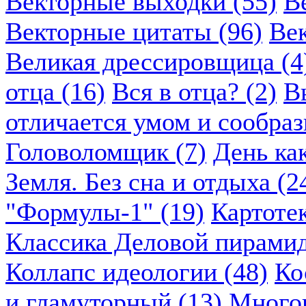
Векторные выходки (55)
В
Векторные цитаты (96)
Век
Великая дрессировщица (4
отца (16)
Вся в отца? (2)
В
отличается умом и сообраз
Головоломщик (7)
День ка
Земля. Без сна и отдыха (2
"Формулы-1" (19)
Картоте
Классика Деловой пирамид
Коллапс идеологии (48)
Ко
и гламуторный (13)
Многок