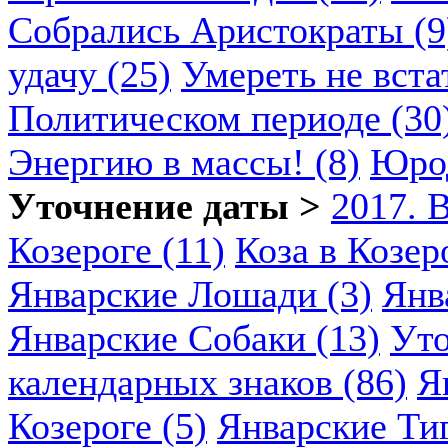
Собрались Аристократы (9
удачу (25)
Умереть не вста
Политическом периоде (30
Энергию в массы! (8)
Юрод
Уточнение даты >
2017. 
Козероге (11)
Коза в Козеро
Январские Лошади (3)
Янв
Январские Собаки (13)
Уто
календарных знаков (86)
Я
Козероге (5)
Январские Ти