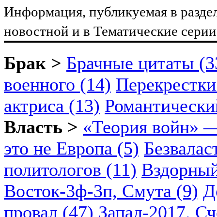
Информация, публикуемая в разде
новостной и в Тематические серии 
Брак >
Брачные цитаты (3
военного (14)
Перекрестки
актриса (13)
Романтический
Власть >
«Теория войн» —
это не Европа (5)
Безвалас
политологов (11)
Вздорный
Восток-3ф-3п, Смута (9)
Д
провал (47)
Запад-2017. Сч