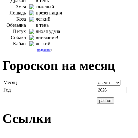
Дракон
в тень
Змея
тяжелый
Лошадь
презентация
Коза
легкий
Обезьяна
в тень
Петух
лихая удача
Собака
внимание!
Кабан
легкий
[
подробнее
]
Гороскоп на месяц
Месяц
Год
Ссылки