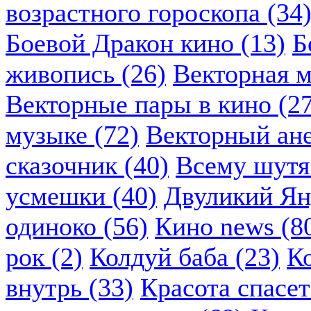
возрастного гороскопа (34
Боевой Дракон кино (13)
Б
живопись (26)
Векторная м
Векторные пары в кино (2
музыке (72)
Векторный ане
сказочник (40)
Всему шутя.
усмешки (40)
Двуликий Ян
одиноко (56)
Кино news (8
рок (2)
Колдуй баба (23)
К
внутрь (33)
Красота спасет