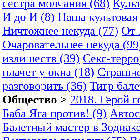
сестра молчания (68)
Куль
И до И (8)
Наша культовая 
Ничтожнее некуда (77)
От 
Очаровательнее некуда (99
излишеств (39)
Секс-терро
плачет у окна (18)
Страшно
разговорить (36)
Тигр бале
Общество >
2018. Герой г
Баба Яга против! (9)
Автос
Балетный мастер в Зодиаке