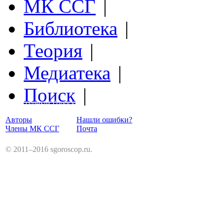
МК ССГ
|
Библиотека
|
Теория
|
Медиатека
|
Поиск
|
Структурный Гороскоп
Авторы
Нашли ошибки?
Члены МК ССГ
Почта
© 2011–2016 sgoroscop.ru.