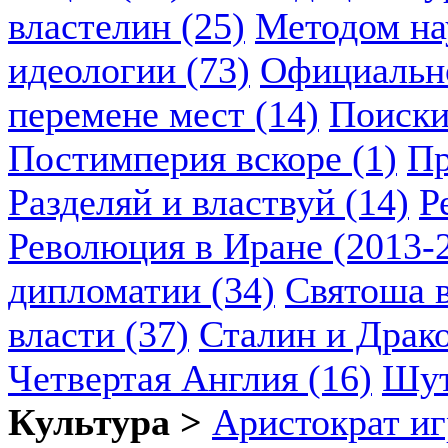
властелин (25)
Методом нау
идеологии (73)
Официально
перемене мест (14)
Поиски
Постимперия вскоре (1)
Пр
Разделяй и властвуй (14)
Р
Революция в Иране (2013-2
дипломатии (34)
Святоша в
власти (37)
Сталин и Драко
Четвертая Англия (16)
Шут
Культура >
Аристократ иг