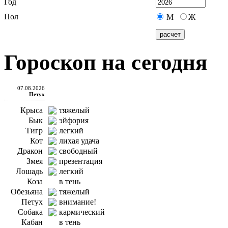
Год
Пол
М
Ж
Гороскоп на сегодня
07.08.2026
Петух
Крыса
тяжелый
Бык
эйфория
Тигр
легкий
Кот
лихая удача
Дракон
свободный
Змея
презентация
Лошадь
легкий
Коза
в тень
Обезьяна
тяжелый
Петух
внимание!
Собака
кармический
Кабан
в тень