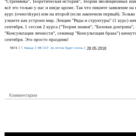
"Стремянка", Теоретическая история", Теории эволюционных шиф
всё это только у нас и нигде кроме. Так что пишите заявление на
курс (очно/skype) или на второй (если закончили первый). Только
узнаете как устроен мир. Лекции "Ряды и структуры" (1 курс) на
сентября, 1 сессия 2 курса ("Теория знаков", "Базовая доктрина",
"Консультация личности", семинар "Консультация брака") начнут
сентября. Это просто праздник!
|
|
|
5874
Г. Кваша
МК ССГ: За летом будет осень
28.05.2018
Комментарии