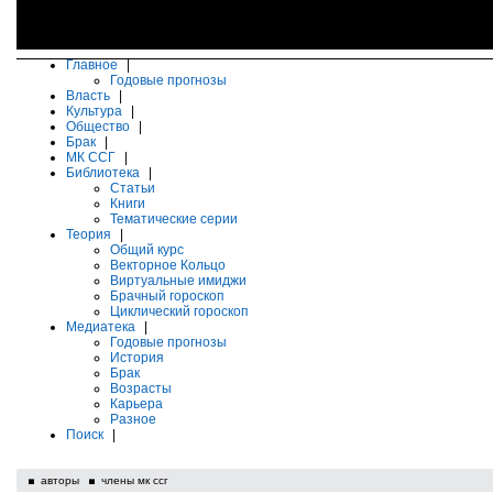
Главное
|
Годовые прогнозы
Власть
|
Культура
|
Общество
|
Брак
|
МК ССГ
|
Библиотека
|
Статьи
Книги
Тематические серии
Теория
|
Общий курс
Векторное Кольцо
Виртуальные имиджи
Брачный гороскоп
Циклический гороскоп
Медиатека
|
Годовые прогнозы
История
Брак
Возрасты
Карьера
Разное
Поиск
|
авторы
члены мк ссг