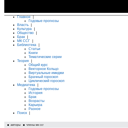
Главное
|
Годовые прогнозы
Власть
|
Культура
|
Общество
|
Брак
|
МК ССГ
|
Библиотека
|
Статьи
Книги
Тематические серии
Теория
|
Общий курс
Векторное Кольцо
Виртуальные имиджи
Брачный гороскоп
Циклический гороскоп
Медиатека
|
Годовые прогнозы
История
Брак
Возрасты
Карьера
Разное
Поиск
|
авторы
члены мк ссг