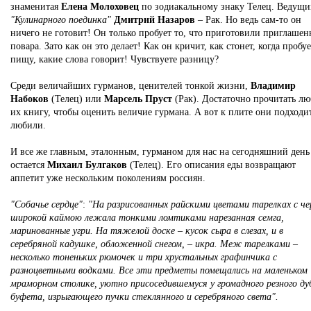
знаменитая
Елена Молоховец
по зодиакальному знаку Телец. Ведущ
"Кулинарного поединка"
Дмитрий Назаров
– Рак. Но ведь сам-то он
ничего не готовит! Он только пробует то, что приготовили приглаше
повара. Зато как он это делает! Как он кричит, как стонет, когда пробуе
пищу, какие слова говорит! Чувствуете разницу?
Среди величайших гурманов, ценителей тонкой жизни,
Владимир
Набоков
(Телец) или
Марсель Пруст
(Рак). Достаточно прочитать л
их книгу, чтобы оценить величие гурмана. А вот к плите они подходи
любили.
И все же главным, эталонным, гурманом для нас на сегодняшний день
остается
Михаил Булгаков
(Телец). Его описания еды возвращают
аппетит уже нескольким поколениям россиян.
"Собачье сердце"
:
"На разрисованных райскими цветами тарелках с че
широкой каймою лежала тонкими ломтиками нарезанная семга,
маринованные угри. На тяжелой доске – кусок сыра в слезах, и в
серебряной кадушке, обложенной снегом, – икра. Меж тарелками –
несколько тоненьких рюмочек и три хрустальных графинчика с
разноцветными водками. Все эти предметы помещались на маленьком
мраморном столике, уютно присоседившемуся у громадного резного ду
буфета, изрыгающего пучки стеклянного и серебряного света".