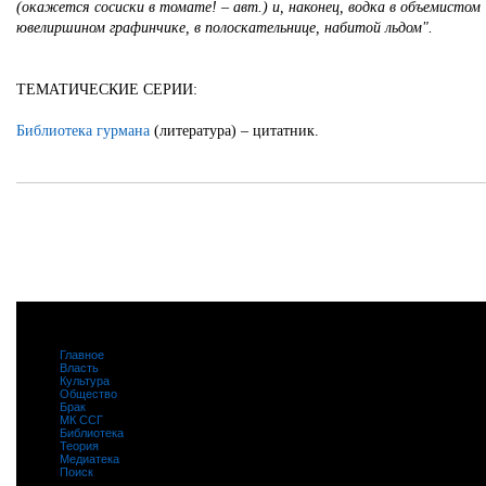
(окажется сосиски в томате! – авт.) и, наконец, водка в объемистом
ювелиршином графинчике, в полоскательнице, набитой льдом".
ТЕМАТИЧЕСКИЕ СЕРИИ:
Библиотека гурмана
(литература) – цитатник.
Главное
|
Власть
|
Культура
|
Общество
|
Брак
|
МК ССГ
|
Библиотека
|
Теория
|
Медиатека
|
Поиск
|