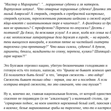
"Мастер и Маргарита"
:
"…порционные судачки а ля натюрель.
Виртуозная штука!.. Что отварные порционные судачки! Дешевка эт
милый Амвросий! А стерлядь, стерлядь в серебристой кастрюльке,
стерлядь кусками, переложенными раковыми шейками и свежей икрой?
яйца-кокотт с шампиньоновым пюре в чашечках?.. А филейчики из др
вам не нравились? С трюфелями? Перепела по-генуэзски? Десять с
полтиной! Да джаз, да вежливая услуга! А в июле, когда вся семья на д
а вас неотложные литературные дела держат в городе, – на веранде, 
тени вьющегося винограда, в золотом пятне на чистейшей скатерти
тарелочка супа-прентаньер?" Что ваши сижки, судачки! А дупеля,
гаршнепы, бекасы, вальдшнепы по сезону, перепела, кулики? Шипящий 
горле нарзан?!"
Это Булгаков отрезвил нацию, убитую бесконечными голодовками и
готовую есть что попало, написав, что
"брынза не бывает зеленого цв
Ей полагается быть белой"
и что,
"вторая свежесть – это вздор!
Свежесть бывает только одна – первая, она же и последняя. А если
осетрина второй свежести, то это означает, что она тухлая"
!
Ну и, конечно же, главная национальная болезнь, от которой единстве
спасение не пирамидон (и не "алказельцер") а маленький столик, где
"сервирован поднос, на коем имеется нарезанный белый хлеб, паюсная 
в вазочке, белые маринованные грибы на тарелочке, что-то в кастрюл