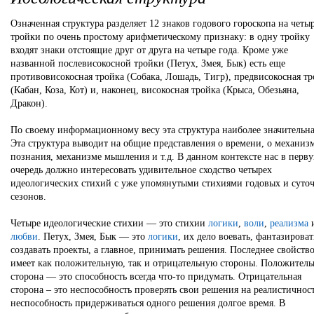
Означенная структура разделяет 12 знаков годового гороскопа на четы
тройки по очень простому арифметическому признаку: в одну тройку
входят знаки отстоящие друг от друга на четыре года. Кроме уже
названной послевисокосной тройки (Петух, Змея, Бык) есть еще
противовисокосная тройка (Собака, Лошадь, Тигр), предвисокосная тр
(Кабан, Коза, Кот) и, наконец, високосная тройка (Крыса, Обезьяна,
Дракон).
По своему информационному весу эта структура наиболее значительна
Эта структура выводит на общие представления о времени, о механиз
познания, механизме мышления и т.д. В данном контексте нас в перв
очередь должно интересовать удивительное сходство четырех
идеологических стихий с уже упомянутыми стихиями годовых и суто
сезонов.
Четыре идеологические стихии — это стихии
логики
,
воли
,
реализма
любви
. Петух, Змея, Бык — это
логики
, их дело воевать, фантазироват
создавать проекты, а главное, принимать решения. Последнее свойств
имеет как положительную, так и отрицательную стороны. Положитель
сторона — это способность всегда что-то придумать. Отрицательная
сторона – это неспособность проверять свои решения на реалистичност
неспособность придерживаться одного решения долгое время. В