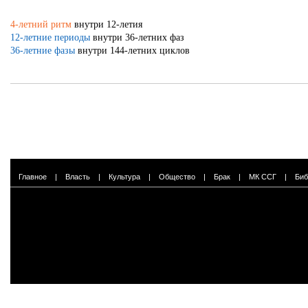
4-летний ритм
внутри 12-летия
12-летние периоды
внутри 36-летних фаз
36-летние фазы
внутри 144-летних циклов
Главное
|
Власть
|
Культура
|
Общество
|
Брак
|
МК ССГ
|
Биб