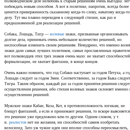
полководческом деле нелюбовь к старым решениям очень выгодна: лег
побеждать новым способом. А вот в политике, напротив, всегда более
ценится приверженность сказанному когда-то слову, начатому когда-то
делу. Тут мы плавно переходим к следующей стихии, как раз и
предназначенной для реализации решений.
Собака, Лошадь, Тигр —
волевые
знаки, призванные организовывать
долгие дела, принимать очень небольшое количество решений, но
неспособные изменить своим решениям. Немудрено, что именно воле
знаки дали самых лучших политиков, самых прославленных правителе
вот полководцев этих трех знаков очень мало: не хватает способностей
формализации, не хватает фантазии, в конце концов.
Очень важно помнить, что год Собаки наступает за годом Петуха, а го
Лошади следует за годом Змеи. Соответственно, за годом Быка следуе
Тигра. Таким образом, каждый раз за годом принятия решения следуе
осуществления решения, ибо стихия волевых знаков склоняет именно 
осуществлению решений.
Мужские знаки Кабан, Коза, Кот, в противоположность логикам, не
блещут фантазией, а если и принимают решения, то вскоре выясняется
это решение уже предложено кем-то другим. Одним словом, у т.
н.
реалистов
нет ни желания, ни способностей самим изобретать
велосипед. Зато уж чужие идеи они вполне способны переосмыслить,