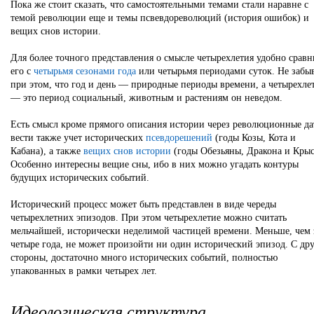
Пока же стоит сказать, что самостоятельными темами стали наравне с
темой революции еще и темы псвевдореволюций (история ошибок) и
вещих снов истории.
Для более точного представления о смысле четырехлетия удобно сравн
его с
четырьмя сезонами года
или четырьмя периодами суток. Не забы
при этом, что год и день — природные периоды времени, а четырехле
— это период социальный, животным и растениям он неведом.
Есть смысл кроме прямого описания истории через революционные д
вести также учет исторических
псевдорешений
(годы Козы, Кота и
Кабана), а также
вещих снов истории
(годы Обезьяны, Дракона и Крыс
Особенно интересны вещие сны, ибо в них можно угадать контуры
будущих исторических событий.
Исторический процесс может быть представлен в виде череды
четырехлетних эпизодов. При этом четырехлетие можно считать
мельчайшей, исторически неделимой частицей времени. Меньше, чем 
четыре года, не может произойти ни один исторический эпизод. С др
стороны, достаточно много исторических событий, полностью
упакованных в рамки четырех лет.
Идеологическая структура