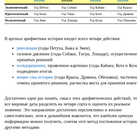
решения
решения
решения
решения
Экономический
Год Петуха
Год Собаки
Год Кабана
Год Крысы
Идеологический
Год Быка
Год Тигра
Год Кота
Год Дракона
Политический
Год Змеи
Год Лошади
Год Козы
Год Обезьяны
В арсенал арифметики истории входит всего четыре действия:
революция
(годы Петуха, Быка и Змеи).
силовое давление (годы Собаки, Тигра, Лошади), осуществлени
принятых решений
псевдорешение
, проявление картинки (годы Кабана, Кота и Коз
подведение итогов.
вещие сны истории
(годы Крысы, Дракона, Обезьяны), частична
отмена принятого решения, расчистка места для принятия новог
Достаточно один раз понять, смысл этих арифметических действий, ч
все мировые даты разделить на четыре сорта и оценить их реальное
значение. Это направление достаточно перспективно и вполне
самостоятельно, хотя в дальнейшем выяснится, что наиболее ценную
информацию можно получить, сочетая этот метод постижения истории
другими методами.