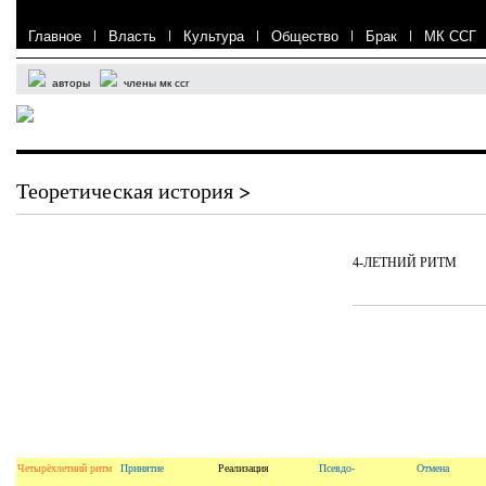
Главное
|
Власть
|
Культура
|
Общество
|
Брак
|
МК ССГ
авторы
члены мк ссг
Теоретическая история >
4-ЛЕТНИЙ РИТМ
Четырёхлетний ритм
Принятие
Реализация
Псевдо-
Отмена