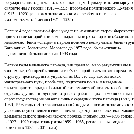
государственного ритма поставленных задач. Пример: в тоталитарную
силовую фазу России (1917—1953) проблемы политического 12-летия
(1917—1929) решаются экономическим способом в интервале
экономического 4-летия (1921—1925).
Первые 4 года начальной фазы уходят на изживание старой бюрократи
присутствие которой в новом аппарате на первых порах необходимо и
неизбежно. Были «спецы» в период военного коммунизма, была «гру
Кагановича, Маленкова, Молотова до 1957 года, были «титаны»
ведомственной экономики до 1993 года...
Первые годы начального периода, как правило, мало результативны в
экономике, ибо преобразования требуют порой и демонтажа прежних
структур производства и управления. Все это еще как бы поиск
магистрального пути, проба сил, подготовка почвы и наведение
элементарного порядка. Реальный экономический подъем (особенно в
отраслях крупной индустрии, отраслях, работающих на монопольный
спрос государства) начинается лишь с середины этого периода (1887, 1
1959, 1996 годы). Этот экономический подъем в новых экономических
условиях осуществляется еще на некой переходной основе, включающ
элементы старого экономического порядка (подъем 1887—1893 годов;
в 1923—1929 годы; совнархозы 1959—1965; региональные модели
развития в 1995—2001 годы).