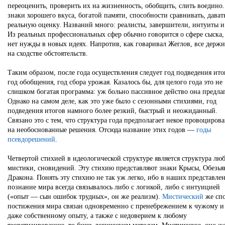
переоценить, проверить их на жизненность, обобщить, слить воедино.
знаки хорошего вкуса, богатой памяти, способности сравнивать, дават
реальную оценку. Названий много: реалисты, завершители, интуиты и 
Из реальных профессиональных сфер обычно говорится о сфере сыска,
нет нужды в новых идеях. Напротив, как говаривал Жеглов, все держи
на сходстве обстоятельств.
Таким образом, после года осуществления следует год подведения ито
год обобщения, год сбора урожая. Казалось бы, для целого года это не
слишком богатая программа: уж больно пассивное действо она предлаг
Однако на самом деле, как это уже было с сезонными стихиями, год
подведения итогов намного более резкий, быстрый и неожиданный.
Связано это с тем, что структура года предполагает некое провоциров
на необоснованные решения. Отсюда название этих годов —
годы
псевдорешений
.
Четвертой стихией в идеологической структуре является структура лю
мистики, сновидений. Эту стихию представляют знаки Крысы, Обезья
Дракона. Понять эту стихию не так уж легко, ибо в наших представле
познание мира всегда связывалось либо с логикой, либо с интуицией
(«опыт — сын ошибок трудных», он же реализм).
Мистический
же сп
постижения мира связан одновременно с пренебрежением к чужому и
даже собственному опыту, а также с недоверием к любому