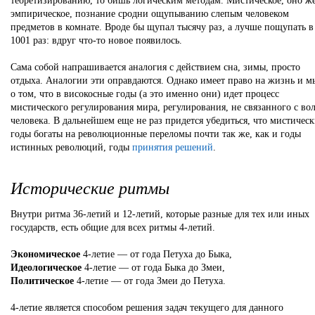
теоретизированию, то бишь логическим методам. Мистическое, оно ж
эмпирическое, познание сродни ощупыванию слепым человеком
предметов в комнате. Вроде бы щупал тысячу раз, а лучше пощупать в
1001 раз: вдруг что-то новое появилось.
Сама собой напрашивается аналогия с действием сна, зимы, просто
отдыха. Аналогии эти оправдаются. Однако имеет право на жизнь и м
о том, что в високосные годы (а это именно они) идет процесс
мистического регулирования мира, регулирования, не связанного с во
человека. В дальнейшем еще не раз придется убедиться, что мистичес
годы богаты на революционные переломы почти так же, как и годы
истинных революций, годы
принятия решений
.
Исторические ритмы
Внутри ритма 36-летий и 12-летий, которые разные для тех или иных
государств, есть общие для всех ритмы 4-летий.
Экономическое
4-летие — от года Петуха до Быка,
Идеологическое
4-летие — от года Быка до Змеи,
Политическое
4-летие — от года Змеи до Петуха.
4-летие является способом решения задач текущего для данного