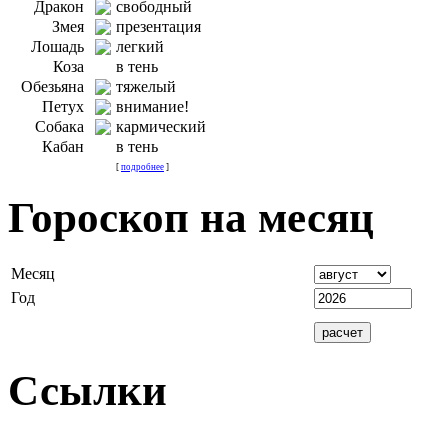
Дракон
свободный
Змея
презентация
Лошадь
легкий
Коза
в тень
Обезьяна
тяжелый
Петух
внимание!
Собака
кармический
Кабан
в тень
[
подробнее
]
Гороскоп на месяц
Месяц
Год
Ссылки