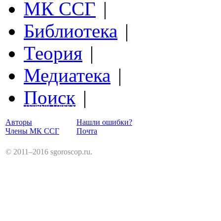
МК ССГ
|
Библиотека
|
Теория
|
Медиатека
|
Поиск
|
Структурный Гороскоп
Авторы
Нашли ошибки?
Члены МК ССГ
Почта
© 2011–2016 sgoroscop.ru.