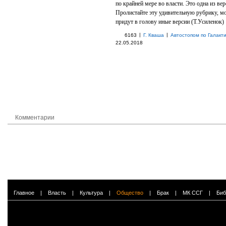
по крайней мере во власти. Это одна из вер
Пролистайте эту удивительную рубрику, м
придут в голову иные версии (Т.Усиленок)
|
|
6163
Г. Кваша
Автостопом по Галакт
22.05.2018
Комментарии
Главное
|
Власть
|
Культура
|
Общество
|
Брак
|
МК ССГ
|
Биб