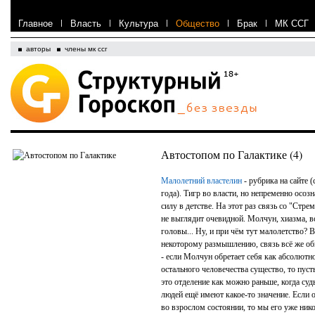
Главное
|
Власть
|
Культура
|
Общество
|
Брак
|
МК ССГ
авторы
члены мк ссг
Автостопом по Галактике (4)
Малолетний властелин
- рубрика на сайте (
года). Тигр во власти, но непременно осо
силу в детстве. На этот раз связь со "Стре
не выглядит очевидной. Молчун, хиазма, в
головы... Ну, и при чём тут малолетство? 
некоторому размышлению, связь всё же о
- если Молчун обретает себя как абсолютно
остального человечества существо, то пуст
это отделение как можно раньше, когда су
людей ещё имеют какое-то значение. Если 
во взрослом состоянии, то мы его уже нико