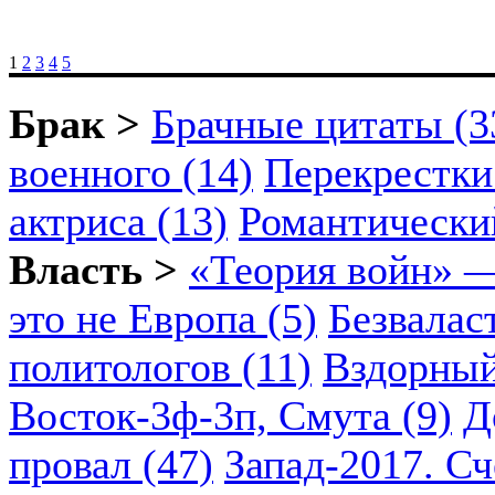
1
2
3
4
5
Брак >
Брачные цитаты (3
военного (14)
Перекрестки
актриса (13)
Романтический
Власть >
«Теория войн» —
это не Европа (5)
Безвалас
политологов (11)
Вздорный
Восток-3ф-3п, Смута (9)
Д
провал (47)
Запад-2017. Сч