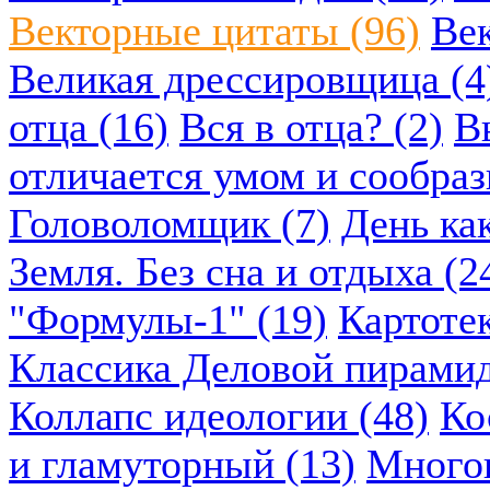
Векторные цитаты (96)
Век
Великая дрессировщица (4
отца (16)
Вся в отца? (2)
В
отличается умом и сообраз
Головоломщик (7)
День ка
Земля. Без сна и отдыха (2
"Формулы-1" (19)
Картоте
Классика Деловой пирамид
Коллапс идеологии (48)
Ко
и гламуторный (13)
Многок