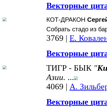
Векторные цита
КОТ-ДРАКОН
Серге
Собрать стадо из бар
3769
|
Е. Ковале
Векторные цита
ТИГР - БЫК
"
К
Азии.
...
4069
|
А. Зильбе
Векторные цита