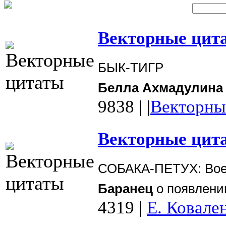
Векторные цита
БЫК-ТИГР
Белла Ахмадулина
9838
|
|
Векторны
Векторные цита
СОБАКА-ПЕТУХ:
Вое
Баранец
о появлен
4319
|
Е. Ковале