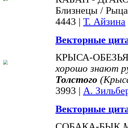
Близнецы / Рыцар
4443
|
Т. Айзина
Векторные цита
КРЫСА-ОБЕЗЬ
хорошо знают ру
Толстого
(Крыс
3993
|
А. Зильбе
Векторные цита
СОБАКА-БЫК
М