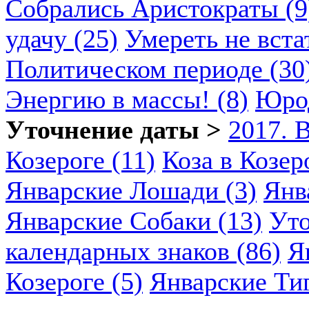
Собрались Аристократы (9
удачу (25)
Умереть не вста
Политическом периоде (30
Энергию в массы! (8)
Юрод
Уточнение даты >
2017. 
Козероге (11)
Коза в Козеро
Январские Лошади (3)
Янв
Январские Собаки (13)
Уто
календарных знаков (86)
Я
Козероге (5)
Январские Ти