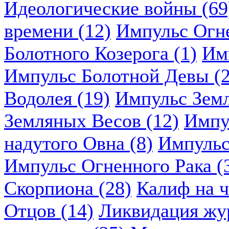
Идеологические войны (69
времени (12)
Импульс Огн
Болотного Козерога (1)
Им
Импульс Болотной Девы (2
Водолея (19)
Импульс Земл
Земляных Весов (12)
Импу
надутого Овна (8)
Импульс
Импульс Огненного Рака (
Скорпиона (28)
Калиф на ч
Отцов (14)
Ликвидация жу