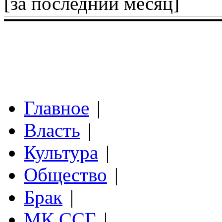
[за последний месяц]
Главное
|
Власть
|
Культура
|
Общество
|
Брак
|
МК ССГ
|