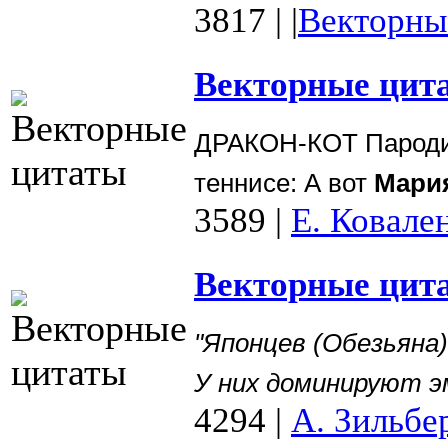
3817
|
|
Векторны
Векторные цит
ДРАКОН-КОТ
Парод
теннисе:
А вот
Мари
3589
|
Е. Ковале
Векторные цита
"Японцев (Обезьяна)
У них доминируют э
4294
|
А. Зильбе