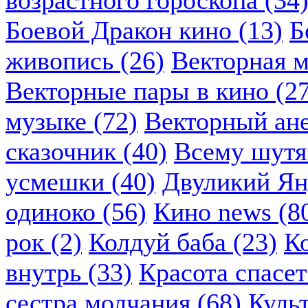
возрастного гороскопа (34
Боевой Дракон кино (13)
Б
живопись (26)
Векторная м
Векторные пары в кино (2
музыке (72)
Векторный ане
сказочник (40)
Всему шутя.
усмешки (40)
Двуликий Ян
одиноко (56)
Кино news (8
рок (2)
Колдуй баба (23)
К
внутрь (33)
Красота спасет
сестра молчания (68)
Куль