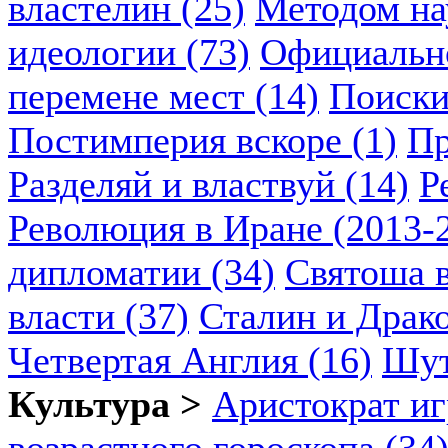
властелин (25)
Методом нау
идеологии (73)
Официально
перемене мест (14)
Поиски
Постимперия вскоре (1)
Пр
Разделяй и властвуй (14)
Р
Революция в Иране (2013-2
дипломатии (34)
Святоша в
власти (37)
Сталин и Драко
Четвертая Англия (16)
Шут
Культура >
Аристократ иг