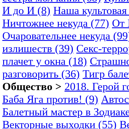
И до И (8)
Наша культовая 
Ничтожнее некуда (77)
От 
Очаровательнее некуда (99
излишеств (39)
Секс-терро
плачет у окна (18)
Страшно
разговорить (36)
Тигр бале
Общество >
2018. Герой г
Баба Яга против! (9)
Автос
Балетный мастер в Зодиаке
Векторные выходки (55)
В