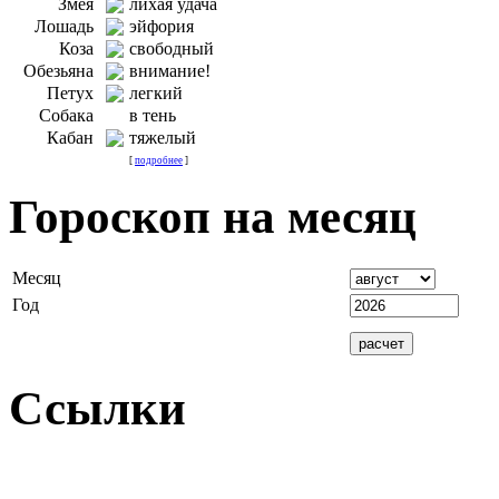
Змея
лихая удача
Лошадь
эйфория
Коза
свободный
Обезьяна
внимание!
Петух
легкий
Собака
в тень
Кабан
тяжелый
[
подробнее
]
Гороскоп на месяц
Месяц
Год
Ссылки