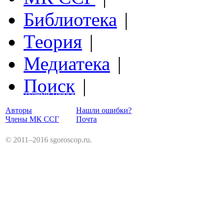
Библиотека
|
Теория
|
Медиатека
|
Поиск
|
Структурный Гороскоп
Авторы
Нашли ошибки?
Члены МК ССГ
Почта
© 2011–2016 sgoroscop.ru.