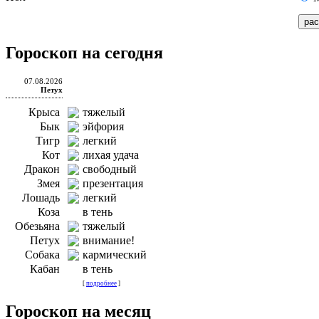
Гороскоп на сегодня
07.08.2026
Петух
Крыса
тяжелый
Бык
эйфория
Тигр
легкий
Кот
лихая удача
Дракон
свободный
Змея
презентация
Лошадь
легкий
Коза
в тень
Обезьяна
тяжелый
Петух
внимание!
Собака
кармический
Кабан
в тень
[
подробнее
]
Гороскоп на месяц