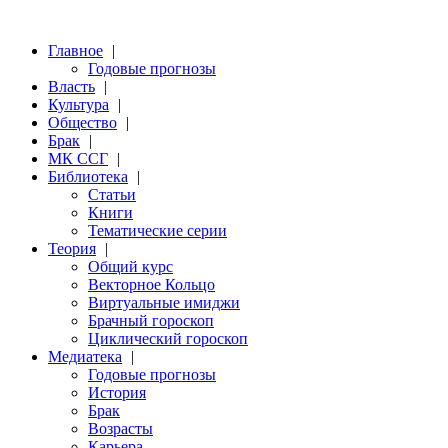
Главное
|
Годовые прогнозы
Власть
|
Культура
|
Общество
|
Брак
|
МК ССГ
|
Библиотека
|
Статьи
Книги
Тематические серии
Теория
|
Общий курс
Векторное Кольцо
Виртуальные имиджи
Брачный гороскоп
Циклический гороскоп
Медиатека
|
Годовые прогнозы
История
Брак
Возрасты
Карьера