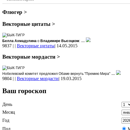
Флюгер >
Векторные цитаты >
БЫК-ТИГР
...
Белла Ахмадулина
о
Владимире Высоцком
:
9837
|
|
Векторные цитаты
|
14.05.2015
Векторные мордасти >
БЫК-ТИГР
...
Нобелевский комитет предложил Обаме вернуть "Премию Мира"
9804
|
|
Векторные мордасти
|
19.03.2015
Ваш гороскоп
День
Месяц
Год
Пол