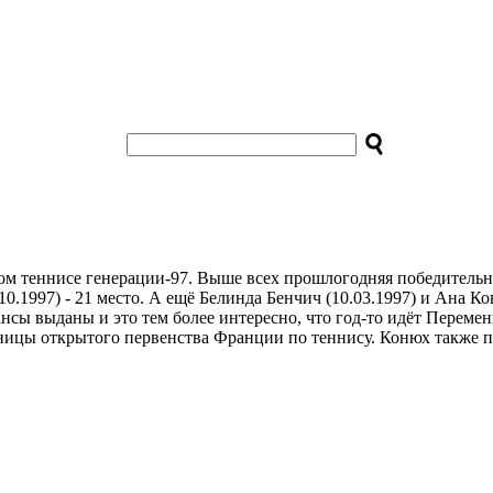
м теннисе генерации-97. Выше всех прошлогодняя победительница
.10.1997) - 21 место. А ещё Белинда Бенчич (10.03.1997) и Ана К
ансы выданы и это тем более интересно, что год-то идёт Переме
ицы открытого первенства Франции по теннису. Конюх также пр