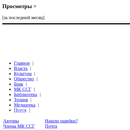
Просмотры >
[за последний месяц]
Главное
|
Власть
|
Культура
|
Общество
|
Брак
|
МК ССГ
|
Библиотека
|
Теория
|
Медиатека
|
Поиск
|
Структурный Гороскоп
Авторы
Нашли ошибки?
Члены МК ССГ
Почта