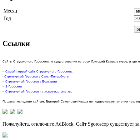
Месяц
Год
Ссылки
Сайты Структурного Гороскопа, о существовании которых Григорий Кваша в курсе, и где 
–
Самый первый сайт Структурного Гороскопа
-
Структурный Гороскоп в Санкт-Петербурге
–
Структурный Гороскоп в Болгарии
–
S-Гороскоп
–
Структурный Гороскоп на астро-портале xsp
По двум последним сайтам: Григорий Семенович Кваша не поддерживает мнения некотор
Пожалуйста, отключите AdBlock. Сайт Sgoroscop существует за