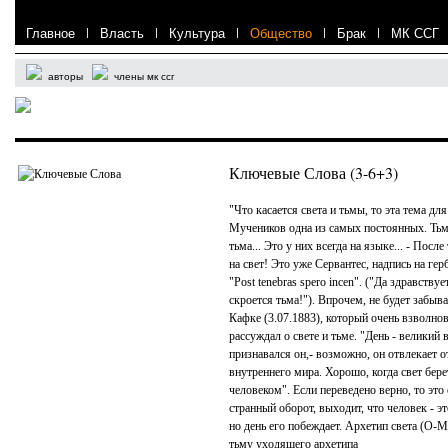
Главное
|
Власть
|
Культура
|
Общество
|
Брак
|
МК ССГ
авторы
члены мк ссг
Ключевые Слова (3-6+3)
"Что касается света и тьмы, то эта тема дл
Мучеников одна из самых постоянных. Тьма 
тьма... Это у них всегда на языке... - Посл
на свет! Это уже Сервантес, надпись на гер
"Post tenebras spero incen". ("Да здравствуе
скроется тьма!"). Впрочем, не будет забыв
Кафке (3.07.1883), который очень взволно
рассуждал о свете и тьме. "День - великий 
признавался он,- возможно, он отвлекает о
внутреннего мира. Хорошо, когда свет бере
человеком". Если переведено верно, то это
странный оборот, выходит, что человек - это
но день его побеждает. Архетип света (О-
тьму уходящего архетипа