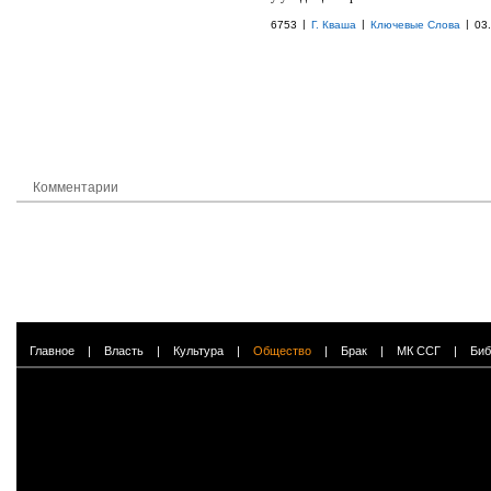
|
|
|
6753
Г. Кваша
Ключевые Слова
03
Комментарии
Главное
|
Власть
|
Культура
|
Общество
|
Брак
|
МК ССГ
|
Биб