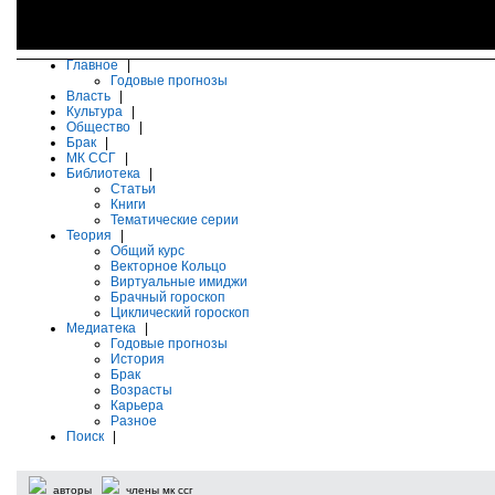
Главное
|
Годовые прогнозы
Власть
|
Культура
|
Общество
|
Брак
|
МК ССГ
|
Библиотека
|
Статьи
Книги
Тематические серии
Теория
|
Общий курс
Векторное Кольцо
Виртуальные имиджи
Брачный гороскоп
Циклический гороскоп
Медиатека
|
Годовые прогнозы
История
Брак
Возрасты
Карьера
Разное
Поиск
|
авторы
члены мк ссг