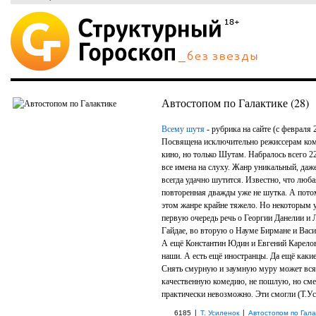
Автостопом по Галактике (28)
Всему шутя
- рубрика на сайте (с февраля 
Посвящена исключительно режиссерам ко
кино, но только Шутам. Набралось всего 2
все имена на слуху. Жанр уникальный, даж
всегда удачно шутится. Известно, что люб
повторенная дважды уже не шутка. А пото
этом жанре крайне тяжело. Но некоторым у
первую очередь речь о Георгии Данелии и 
Гайдае, во вторую о Науме Бирмане и Ва
А ещё Константин Юдин и Евгений Карелов
наши. А есть ещё иностранцы. Да ещё каки
Снять смурную и заумную муру может вся
качественную комедию, не пошлую, но с
практически невозможно. Эти смогли (Т.У
|
|
6185
Т. Усиленок
Автостопом по Гала