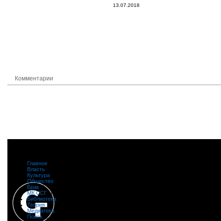
13.07.2018
Комментарии
Главное
|
Власть
|
Культура
|
Общество
|
Брак
|
МК ССГ
|
Библиотека
|
Теория
|
Медиатека
|
Поиск
|