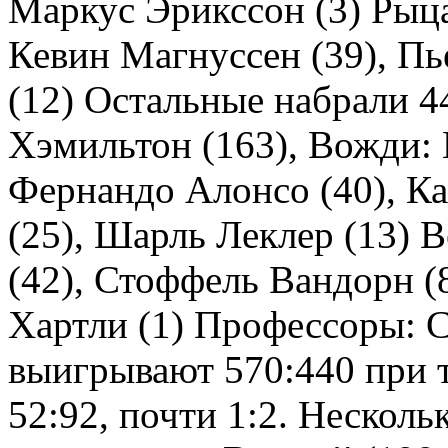
Маркус Эрикссон (3) Рыца
Кевин Магнуссен (39), Пь
(12) Остальные набрали 4
Хэмильтон (163), Вожди: 
Фернандо Алонсо (40), Ка
(25), Шарль Леклер (13) 
(42), Стоффель Вандорн (8
Хартли (1) Профессоры: С
выигрывают 570:440 при 
52:92, почти 1:2. Несколь