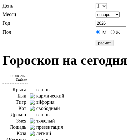
День
Месяц
Год
Пол
М
Ж
Гороскоп на сегодня
06.08.2026
Собака
Крыса
в тень
Бык
кармический
Тигр
эйфория
Кот
свободный
Дракон
в тень
Змея
тяжелый
Лошадь
презентация
Коза
легкий
Обезьяна
в тень