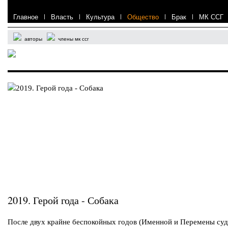
Главное
|
Власть
|
Культура
|
Общество
|
Брак
|
МК ССГ
авторы
члены мк ссг
2019. Герой года - Собака
После двух крайне беспокойных годов (Именной и Перемены су