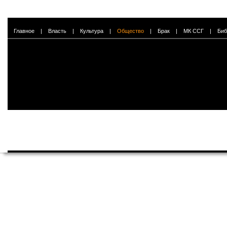
Главное
|
Власть
|
Культура
|
Общество
|
Брак
|
МК ССГ
|
Биб