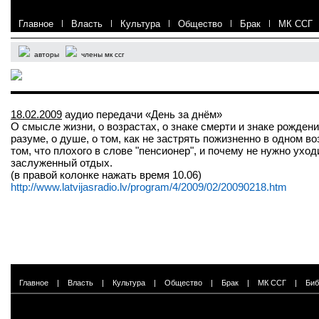
Главное
|
Власть
|
Культура
|
Общество
|
Брак
|
МК ССГ
авторы
члены мк ссг
18.02.2009
аудио передачи «День за днём»
О смысле жизни, о возрастах, о знаке смерти и знаке рождени
разуме, о душе, о том, как не застрять пожизненно в одном во
том, что плохого в слове "пенсионер", и почему не нужно уход
заслуженный отдых.
(в правой колонке нажать время 10.06)
http://www.latvijasradio.lv/program/4/2009/02/20090218.htm
Главное
|
Власть
|
Культура
|
Общество
|
Брак
|
МК ССГ
|
Биб