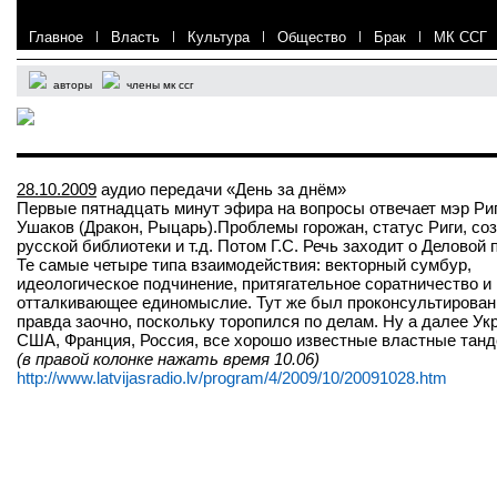
Главное
|
Власть
|
Культура
|
Общество
|
Брак
|
МК ССГ
авторы
члены мк ссг
28.10.2009
аудио передачи «День за днём»
Первые пятнадцать минут эфира на вопросы отвечает мэр Ри
Ушаков (Дракон, Рыцарь).Проблемы горожан, статус Риги, со
русской библиотеки и т.д. Потом Г.С. Речь заходит о Деловой
Те самые четыре типа взаимодействия: векторный сумбур,
идеологическое подчинение, притягательное соратничество и
отталкивающее единомыслие. Тут же был проконсультирован
правда заочно, поскольку торопился по делам. Ну а далее Ук
США, Франция, Россия, все хорошо известные властные тан
(в правой колонке нажать время 10.06)
http://www.latvijasradio.lv/program/4/2009/10/20091028.htm