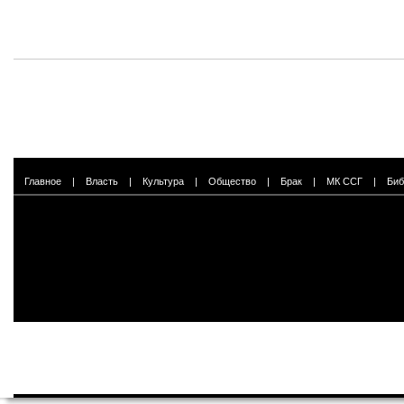
Главное
|
Власть
|
Культура
|
Общество
|
Брак
|
МК ССГ
|
Биб