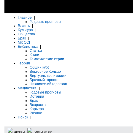
Главное
|
Годовые прогнозы
Власть
|
Культура
|
Общество
|
Брак
|
МК ССГ
|
Библиотека
|
Статьи
Книги
Тематические серии
Теория
|
Общий курс
Векторное Кольцо
Виртуальные имиджи
Брачный гороскоп
Циклический гороскоп
Медиатека
|
Годовые прогнозы
История
Брак
Возрасты
Карьера
Разное
Поиск
|
авторы
члены мк ссг