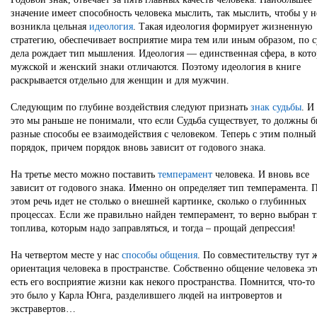
значение имеет способность человека мыслить, так мыслить, чтобы у н
возникла цельная
идеология
. Такая идеология формирует жизненную
стратегию, обеспечивает восприятие мира тем или иным образом, по 
дела рождает тип мышления. Идеология — единственная сфера, в кот
мужской и женский знаки отличаются. Поэтому идеология в книге
раскрывается отдельно для женщин и для мужчин.
Следующим по глубине воздействия следуют признать
знак судьбы
. И
это мы раньше не понимали, что если Судьба существует, то должны б
разные способы ее взаимодействия с человеком. Теперь с этим полный
порядок, причем порядок вновь зависит от годового знака.
На третье место можно поставить
темперамент
человека. И вновь все
зависит от годового знака. Именно он определяет тип темперамента. 
этом речь идет не столько о внешней картинке, сколько о глубинных
процессах. Если же правильно найден темперамент, то верно выбран 
топлива, которым надо заправляться, и тогда – прощай депрессия!
На четвертом месте у нас
способы общения
. По совместительству тут 
ориентация человека в пространстве. Собственно общение человека эт
есть его восприятие жизни как некого пространства. Помнится, что-то
это было у Карла Юнга, разделившего людей на интровертов и
экстравертов…