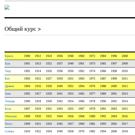
Общий курс >
Крыса
1900
1912
1924
1936
1948
1960
1972
1984
1996
2008
Бык
1901
1913
1925
1937
1949
1961
1973
1985
1997
2009
Тигр
1902
1914
1926
1938
1950
1962
1974
1986
1998
2010
Кот
1903
1915
1927
1939
1951
1963
1975
1987
1999
2011
Дракон
1904
1916
1928
1940
1952
1964
1976
1988
2000
2012
Змея
1905
1917
1929
1941
1953
1965
1977
1989
2001
2013
Лошадь
1906
1918
1930
1942
1954
1966
1978
1990
2002
2014
Коза
1907
1919
1931
1943
1955
1967
1979
1991
2003
2015
Обезьяна
1908
1920
1932
1944
1956
1968
1980
1992
2004
2016
Петух
1909
1921
1933
1945
1957
1969
1981
1993
2005
2017
Собака
1910
1922
1934
1946
1958
1970
1982
1994
2006
2018