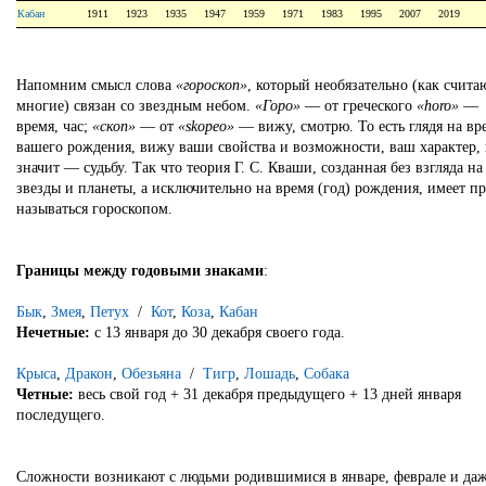
Кабан
1911
1923
1935
1947
1959
1971
1983
1995
2007
2019
Напомним смысл слова
«гороскоп»
, который необязательно (как счита
многие) связан со звездным небом.
«Горо»
— от греческого
«horo»
—
время, час;
«скоп»
— от
«skopeo»
— вижу, смотрю. То есть глядя на вр
вашего рождения, вижу ваши свойства и возможности, ваш характер,
значит — судьбу. Так что теория Г. С. Кваши, созданная без взгляда на
звезды и планеты, а исключительно на время (год) рождения, имеет п
называться гороскопом.
Границы между годовыми знаками
:
Бык
,
Змея
,
Петух
/
Кот
,
Коза
,
Кабан
Нечетные:
с 13 января до 30 декабря своего года.
Крыса
,
Дракон
,
Обезьяна
/
Тигр
,
Лошадь
,
Собака
Четные:
весь свой год + 31 декабря предыдущего + 13 дней января
последущего.
Сложности возникают с людьми родившимися в январе, феврале и даж