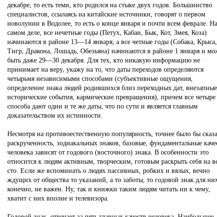
декабре, то есть теми, кто родился на стыке двух годов. Большинство
специалистов, ссылаясь на китайские источники, говорят о первом
новолунии в Водолее, то есть о конце января и почти всем феврале. Н
самом деле, все нечетные годы (Петух, Кабан, Бык, Кот, Змея, Коза)
начинаются в районе 13—14 января, а все четные годы (Собака, Крыса,
Тигр, Дракона, Лошадь, Обезьяна) начинаются в районе 1 января и мо
быть даже 29—30 декабря. Для тех, кто никакую информацию не
принимает на веру, укажу на то, что даты переходов определяются
четырьмя независимыми способами (субъективные ощущения,
определение знака людей родившихся близ переходных дат, внезапные
исторические события, кармические превращения), причем все четыре
способа дают одни и те же даты, что по сути и является главным
доказательством их истинности.
Несмотря на противоестественную популярность, точнее было бы сказа
раскрученность, зодиакальных знаков, базовые, фундаментальные каче
человека зависят от годового (восточного) знака. В особенности это
относится к людям активным, творческим, готовым раскрыть себя на в
сто. Если же вспоминать о людях пассивных, робких и вялых, вечно
ждущих от общества то указаний, а то заботы, то годовой знак для ни
конечно, не важен. Ну, так и книжки таким людям читать ни к чему,
хватит с них вполне и телевизора.
Годовой знак, отвечает за пять главных качеств человека. Наибольшее