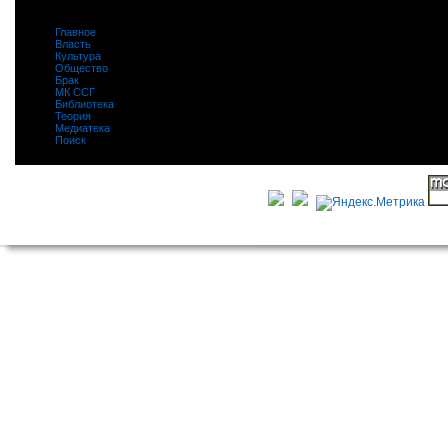
Главное
|
Власть
|
Культура
|
Общество
|
Брак
|
МК ССГ
|
Библиотека
|
Теория
|
Медиатека
|
Поиск
|