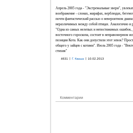
Апрель 2005 года - "Экстремальные звери", увлекат
воображение - слонах, жирафах, верблюдах, бегемот
почти фантастический рассказ о невероятном диапа
неразличимых между собой птицах. Аналогично и реп
"Одна из самых нелепых и непостижимых ошибок,
восточного гороскопа, состоит в неправомерном ис
позиции Кота. Как они допустили этот зевок? Прос
общего у зайцев с котами". Июль 2005 года - "Век
стихия"
|
|
4631
Г. Кваша
10.02.2013
Комментарии