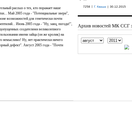
|
7258
Г. Кваша
|
30.12.2015
ельный рассказ о тех, кто поражает наше
ах... Май 2005 года - "Потенциальные звери",
зоне возможностей для генетически почти
тилий... Июнь 2005 года - "Ну, заяц, погоди!",
Архив новостей МК ССГ 
 допущенных создателями великолепного
пользовании имени зайца (он же кролик) на
то немыслимо! Ну, нет практически ничего
торный дефект". Август 2005 года - "Почти