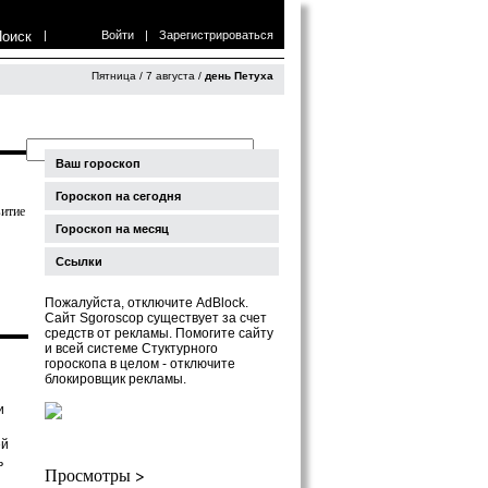
Поиск
|
Войти
|
Зарегистрироваться
Пятница / 7 августа /
день Петуха
Ваш гороскоп
Гороскоп на сегодня
витие
Гороскоп на месяц
Ссылки
Пожалуйста, отключите AdBlock.
Сайт Sgoroscop существует за счет
средств от рекламы. Помогите сайту
и всей системе Стуктурного
гороскопа в целом - отключите
блокировщик рекламы.
и
ей
ь
Просмотры >