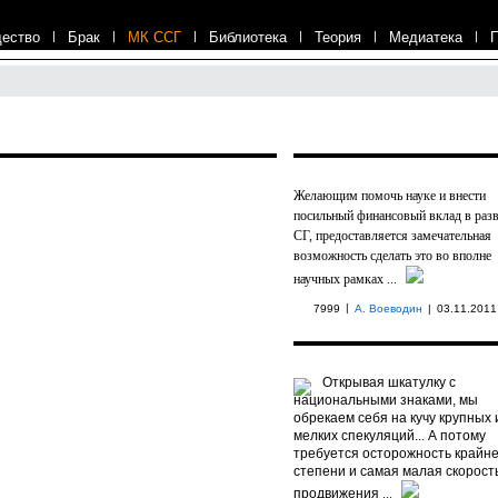
ество
|
Брак
|
МК ССГ
|
Библиотека
|
Теория
|
Медиатека
|
Желающим помочь науке и внести
посильный финансовый вклад в раз
СГ, предоставляется замечательная
возможность сделать это во вполне
научных рамках ...
|
7999
А. Воеводин
|
03.11.2011
Открывая шкатулку с
национальными знаками, мы
обрекаем себя на кучу крупных 
мелких спекуляций... А потому
требуется осторожность крайн
степени и самая малая скорост
продвижения
...