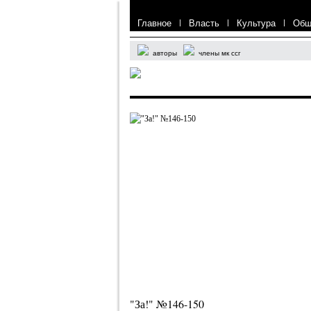
Главное
|
Власть
|
Культура
|
Общ
авторы
члены мк ссг
"За!" №146-150