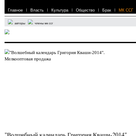
Главное
|
Власть
|
Культура
|
Общество
|
Брак
|
МК ССГ
авторы
члены мк ссг
"Волшебный календарь Григория Кваши-2014".