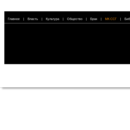
Главное
|
Власть
|
Культура
|
Общество
|
Брак
|
МК ССГ
|
Биб