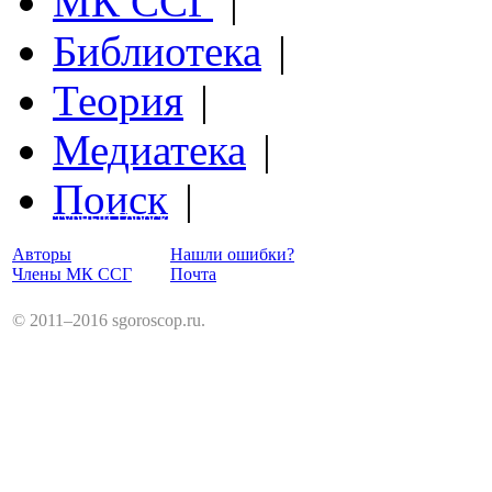
МК ССГ
|
Библиотека
|
Теория
|
Медиатека
|
Поиск
|
Структурный Гороскоп
Авторы
Нашли ошибки?
Члены МК ССГ
Почта
© 2011–2016 sgoroscop.ru.