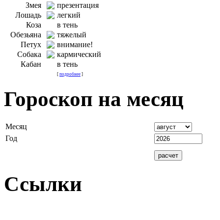
Змея
презентация
Лошадь
легкий
Коза
в тень
Обезьяна
тяжелый
Петух
внимание!
Собака
кармический
Кабан
в тень
[
подробнее
]
Гороскоп на месяц
Месяц
Год
Ссылки