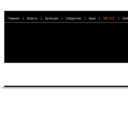
Главное
|
Власть
|
Культура
|
Общество
|
Брак
|
МК ССГ
|
Биб