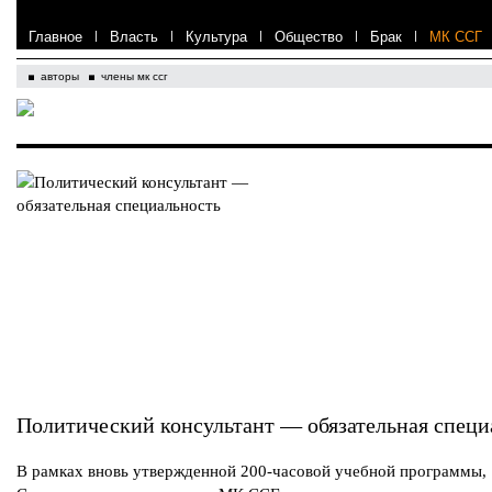
Главное
|
Власть
|
Культура
|
Общество
|
Брак
|
МК ССГ
авторы
члены мк ссг
Политический консультант — обязательная специ
В рамках вновь утвержденной 200-часовой учебной программы,