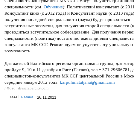
Специалисты-консультанты МК ССГ смогут получить три допол
специальности (см.
Обучение
): Политический консультант (с 2011
Консультант кино (с 2012 года) и Консультант науки (с 2013 года)
получения последней специальности (наука) будут проводиться
вступительные экзамены, для получения второй специальности (к
проводиться вступительное собеседование. Для получения перво
специальности (политика) достаточно иметь диплом специалиста
консультанта МК ССГ. Рекомендуем не упустить эту уникальную
возможность.
Для жителей Балтийского региона организована группа, для кото
пройдут 9, 10 и 11 декабря в Риге (Латвия), тел + 371 29606781, 
специалистов-консультантов МК ССГ центральной России в Моск
середине января 2012 года.
karpuhinatatjana@gmail.com
/ Фото: skyscrapercity.com
|
|
4643
Г. Кваша
26.11.2011