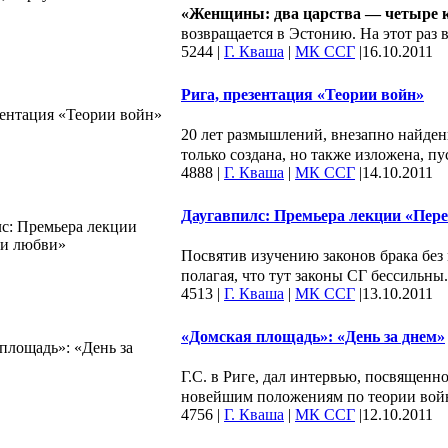
«Женщины: два царства — четыре 
возвращается в Эстонию. На этот раз в
5244
|
Г. Кваша
|
МК ССГ
|
16.10.2011
Рига, презентация «Теории войн»
20 лет размышлений, внезапно найден
только создана, но также изложена, пус
4888
|
Г. Кваша
|
МК ССГ
|
14.10.2011
Даугавпилс: Премьера лекции «Пер
Посвятив изучению законов брака без 
полагая, что тут законы СГ бессильны.
4513
|
Г. Кваша
|
МК ССГ
|
13.10.2011
«Домская площадь»: «День за днем»
Г.С. в Риге, дал интервью, посвящен
новейшим положениям по теории войн,
4756
|
Г. Кваша
|
МК ССГ
|
12.10.2011