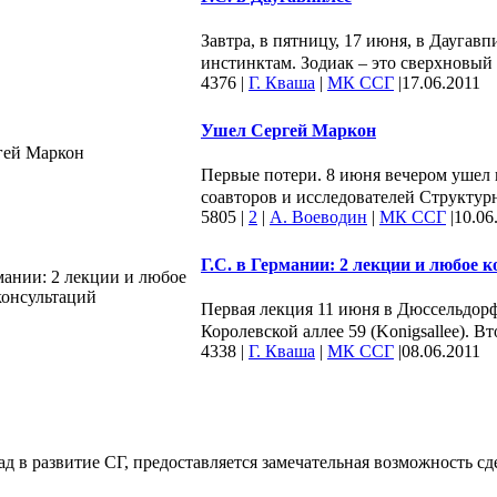
Завтра, в пятницу, 17 июня, в Даугав
инстинктам. Зодиак – это сверхновый 
4376
|
Г. Кваша
|
МК ССГ
|
17.06.2011
Ушел Сергей Маркон
Первые потери. 8 июня вечером ушел
соавторов и исследователей Структурн
5805
|
2
|
А. Воеводин
|
МК ССГ
|
10.06
Г.С. в Германии: 2 лекции и любое 
Первая лекция 11 июня в Дюссельдорф
Королевской аллее 59 (Konigsallee). Вт
4338
|
Г. Кваша
|
МК ССГ
|
08.06.2011
 развитие СГ, предоставляется замечательная возможность сдел