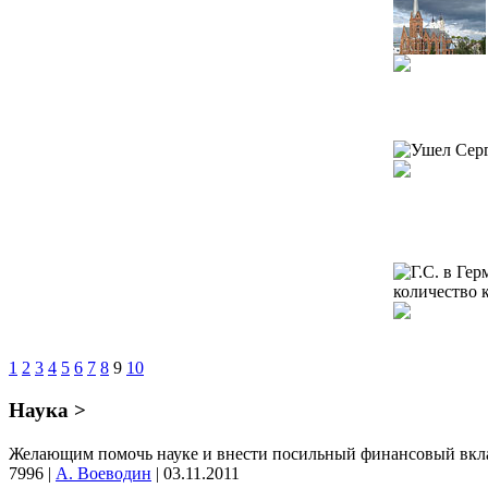
1
2
3
4
5
6
7
8
9
10
Наука >
Желающим помочь науке и внести посильный финансовый вклад в
7996
|
А. Воеводин
|
03.11.2011