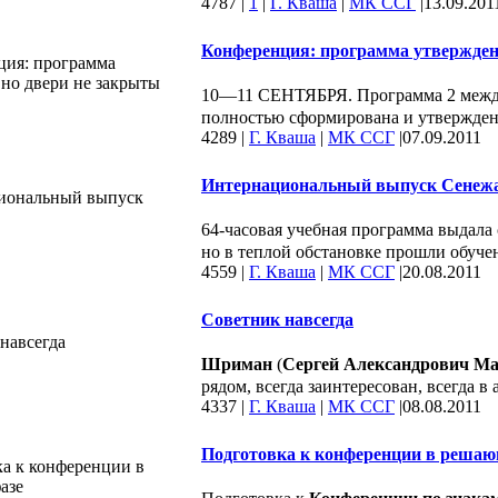
4787
|
1
|
Г. Кваша
|
МК ССГ
|
13.09.201
Конференция: программа утвержден
10—11 СЕНТЯБРЯ. Программа 2 между
полностью сформирована и утверждена.
4289
|
Г. Кваша
|
МК ССГ
|
07.09.2011
Интернациональный выпуск Сенеж
64-часовая учебная программа выдала
но в теплой обстановке прошли обуч
4559
|
Г. Кваша
|
МК ССГ
|
20.08.2011
Советник навсегда
Шриман
(
Сергей Александрович М
рядом, всегда заинтересован, всегда в
4337
|
Г. Кваша
|
МК ССГ
|
08.08.2011
Подготовка к конференции в решаю