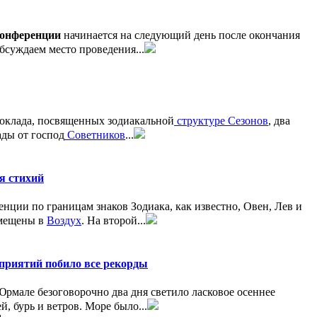
Конференции
начинается на следующий день после окончания
Обсуждаем место проведения...
клада, посвященных зодиакальной
структуре Сезонов
, два
ады от господ
Советников
...
я стихий
ии по границам знаков Зодиака, как известно, Овен, Лев и
емещены в
Воздух
. На второй...
приятий побило все рекорды
мале безоговорочно два дня светило ласковое осеннее
, бурь и ветров. Море было...