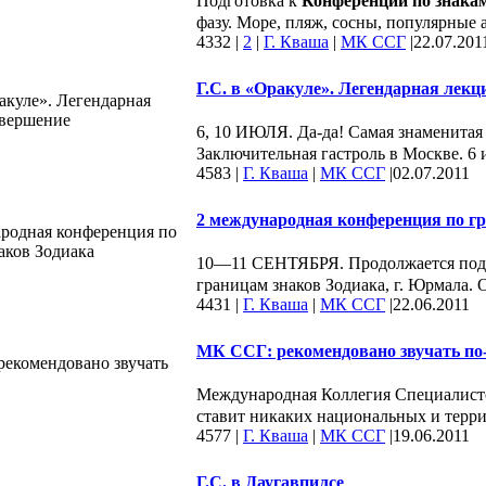
Подготовка к
Конференции по знака
фазу. Море, пляж, сосны, популярные а
4332
|
2
|
Г. Кваша
|
МК ССГ
|
22.07.201
Г.С. в «Оракуле». Легендарная лек
6, 10 ИЮЛЯ. Да-да! Самая знаменитая
Заключительная гастроль в Москве. 6 
4583
|
Г. Кваша
|
МК ССГ
|
02.07.2011
2 международная конференция по гр
10—11 СЕНТЯБРЯ. Продолжается подг
границам знаков Зодиака, г. Юрмала. 
4431
|
Г. Кваша
|
МК ССГ
|
22.06.2011
МК ССГ: рекомендовано звучать по
Международная Коллегия Специалистов
ставит никаких национальных и терри
4577
|
Г. Кваша
|
МК ССГ
|
19.06.2011
Г.С. в Даугавпилсе