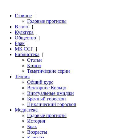
Главное
|
Годовые прогнозы
Власть
|
Культура
|
Общество
|
Брак
|
МК ССГ
|
Библиотека
|
Статьи
Книги
Тематические серии
Теория
|
Общий курс
Векторное Кольцо
Виртуальные имиджи
Брачный гороскоп
Циклический гороскоп
Медиатека
|
Годовые прогнозы
История
Брак
Возрасты
Карьера