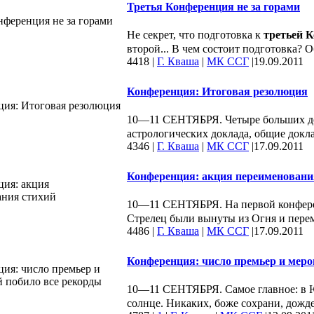
Третья Конференция не за горами
Не секрет, что подготовка к
третьей 
второй... В чем состоит подготовка? 
4418
|
Г. Кваша
|
МК ССГ
|
19.09.2011
Конференция: Итоговая резолюция
10—11 СЕНТЯБРЯ. Четыре больших до
астрологических доклада, общие докл
4346
|
Г. Кваша
|
МК ССГ
|
17.09.2011
Конференция: акция переименовани
10—11 СЕНТЯБРЯ. На первой конференц
Стрелец были вынуты из Огня и пер
4486
|
Г. Кваша
|
МК ССГ
|
17.09.2011
Конференция: число премьер и меро
10—11 СЕНТЯБРЯ. Самое главное: в Юр
солнце. Никаких, боже сохрани, дождей