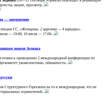
м Зодиака
(10—11 сентября, Юрмала) переходит в решающую
ртисты, акции, просмотр...
1
ция — завершение
 лекция Г.С.
«Женщины. 2 царства — 4 карьеры»
.
июля — 19:00, 10 июля — 17:00...
аницам знаков Зодиака
отовка к проведению 2 международной конференции по
Оргкомитет укомплектован, обязанности...
-русски
 Структурного Гороскопа на то и международная, что не
ториальных ограничений...