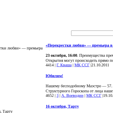
«Перекрестки любви» — премьера в
23 октября, 16:00
. Преимущества прем
Открытия могут происходить прямо по
4414
|
Г. Кваша
|
МК ССГ
|
21.10.2011
Юбилям!
Нашему бесподобному Маэстро — 57.
Структурного Гороскопа от лица нашег
4652
|
3
|
А. Воеводин
|
МК ССГ
|
19.10
16 октября, Тарту