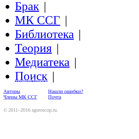
Брак
|
МК ССГ
|
Библиотека
|
Теория
|
Медиатека
|
Поиск
|
Структурный Гороскоп
Авторы
Нашли ошибки?
Члены МК ССГ
Почта
© 2011–2016 sgoroscop.ru.