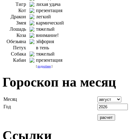
Тигр
лихая удача
Кот
презентация
Дракон
легкий
Змея
кармический
Лошадь
тяжелый
Коза
внимание!
Обезьяна
эйфория
Петух
в тень
Собака
тяжелый
Кабан
презентация
[
подробнее
]
Гороскоп на месяц
Месяц
Год
Ссылки