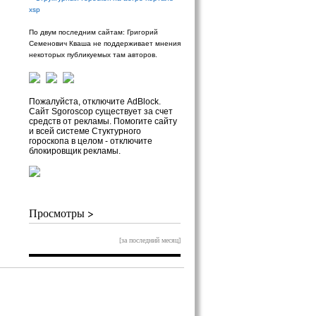
xsp
По двум последним сайтам: Григорий
Семенович Кваша не поддерживает мнения
некоторых публикуемых там авторов.
Пожалуйста, отключите AdBlock.
Сайт Sgoroscop существует за счет
средств от рекламы. Помогите сайту
и всей системе Стуктурного
гороскопа в целом - отключите
блокировщик рекламы.
Просмотры >
[за последний месяц]