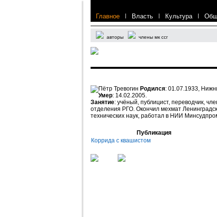
Главное
|
Власть
|
Культура
|
Общ
авторы
члены мк ссг
Пётр Тревогин
Родился
: 01.07.1933, Ниж
Умер
: 14.02.2005.
Занятие
: учёный, публицист, переводчик, ч
отделения РГО. Окончил мехмат Ленинградск
технических наук, работал в НИИ Минсудпро
Публикация
Коррида с квашистом