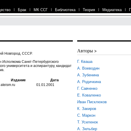
ество
|
Брак
|
МК ССГ
|
Библиотека
|
Теория
|
Медиатека
|
Авторы >
ний Новгород, СССР.
Г. Кваша
лен Исполкома Санкт-Петербургского
ого университета и аспирантуру, кандидат
А. Воеводин
ма.
А. Зубенина
Издание
Дата
А. Родичкина
ateism.ru
01.01.2001
Г. Савченко
Е. Коваленко
Иван Писклюков
К. Закиров
С. Маркон
Т. Усиленок
А. Зильбер