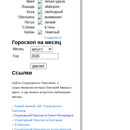
Змея
лихая удача
Лошадь
эйфория
Коза
свободный
Обезьяна
внимание!
Петух
легкий
Собака
в тень
Кабан
тяжелый
[
подробнее
]
Гороскоп на месяц
Месяц
Год
Ссылки
Сайты Структурного Гороскопа, о
существовании которых Григорий Кваша в
курсе, и где можно встретить публикации
автора:
–
Самый первый сайт Структурного
Гороскопа
-
Структурный Гороскоп в Санкт-Петербурге
–
Структурный Гороскоп в Болгарии
–
S-Гороскоп
–
Структурный Гороскоп на астро-портале