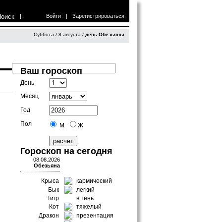
Поиск
|
Войти
|
Зарегистрироваться
Суббота / 8 августа /
день Обезьяны
Ваш гороскоп
День
Месяц
Год
Пол
М
Ж
Гороскоп на сегодня
08.08.2026
Обезьяна
Крыса
кармический
Бык
легкий
Тигр
в тень
Кот
тяжелый
Дракон
презентация