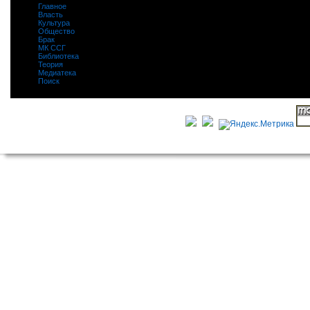
Главное
|
Власть
|
Культура
|
Общество
|
Брак
|
МК ССГ
|
Библиотека
|
Теория
|
Медиатека
|
Поиск
|