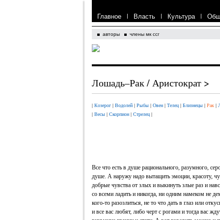
Главное
|
Власть
|
Культура
|
Общ
авторы
члены мк ссг
Лошадь–Рак / Аристократ >
|
Козерог
|
Водолей
|
Рыбы
|
Овен
|
Телец
|
Близнецы
|
Рак
|
|
Весы
|
Скорпион
|
Стрелец
|
Все что есть в душе рационального, разумного, серо
душе. А наружу надо вытащить эмоции, красоту, чу
добрые чувства от злых и выкинуть злые раз и на
со всеми ладить и никогда, ни одним намеком не де
кого-то разозлиться, не то что дать в глаз или отк
и все вас любят, либо черт с рогами и тогда вас ж