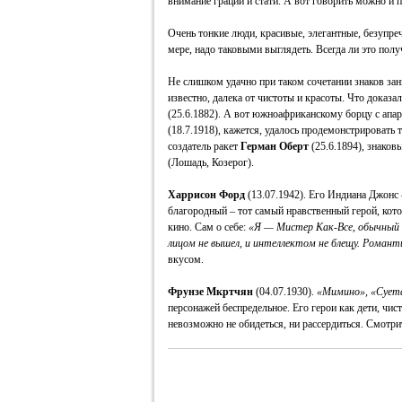
внимание грации и стати. А вот говорить можно и 
Очень тонкие люди, красивые, элегантные, безупре
мере, надо таковыми выглядеть. Всегда ли это полу
Не слишком удачно при таком сочетании знаков зан
известно, далека от чистоты и красоты. Что доказ
(25.6.1882). А вот южноафриканскому борцу с ап
(18.7.1918), кажется, удалось продемонстрировать
создатель ракет
Герман Оберт
(25.6.1894), знаков
(Лошадь, Козерог).
Харрисон Форд
(13.07.1942). Его Индиана Джонс
благородный – тот самый нравственный герой, кот
кино. Сам о себе:
«
Я — Мистер Как-Все, обычный 
лицом не вышел, и интеллектом не блещу. Романт
вкусом.
Фрунзе Мкртчян
(04.07.1930).
«
Мимино»,
«
Сует
персонажей беспредельное. Его герои как дети, чис
невозможно не обидеться, ни рассердиться. Смотри