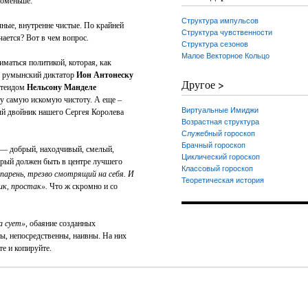
поменьше.
Структура импульсов
чные, внутренне чистые. По крайней
Структура чувственности
чается? Вот в чем вопрос.
Структура сезонов
Малое Векторное Кольцо
иматься политикой, которая, как
ал румынский диктатор
Ион Антонеску
Другое >
артеидом
Нельсону Манделе
 ту самую искомую чистоту. А еще –
Виртуальные Имиджи
ый двойник нашего Сергея Королева
Возрастная структура
Служебный гороскоп
Брачный гороскоп
 — добрый, находчивый, смелый,
Циклический гороскоп
орый должен быть в центре лучшего
Классовый гороскоп
парень, трезво смотрящий на себя. И
Теоретическая история
ик, простак».
Что ж скромно и со
а сует»
, обаяние созданных
ты, непосредственны, наивны. На них
те и копируйте.