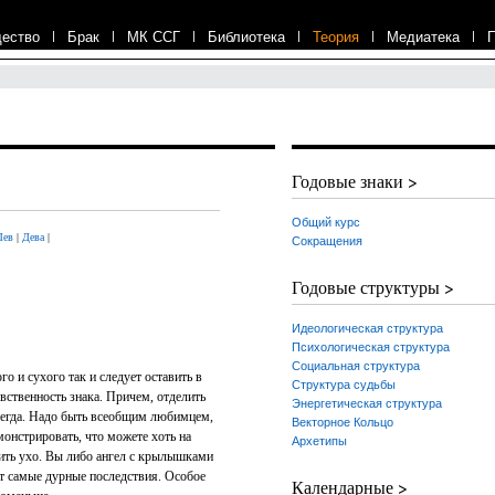
ество
|
Брак
|
МК ССГ
|
Библиотека
|
Теория
|
Медиатека
|
Годовые знаки >
Общий курс
Лев
|
Дева
|
Сокращения
Годовые структуры >
Идеологическая структура
Психологическая структура
Социальная структура
го и сухого так и следует оставить в
Структура судьбы
вственность знака. Причем, отделить
Энергетическая структура
всегда. Надо быть всеобщим любимцем,
Векторное Кольцо
монстрировать, что можете хоть на
Архетипы
усить ухо. Вы либо ангел с крылышками
дут самые дурные последствия. Особое
Календарные >