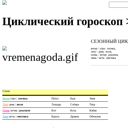
Циклический гороскоп 
СЕЗОННЫЙ ЦИ
весна / утро: логика,
лето / день: воля,
осень / вечер: реализм,
зима / ночь: мистика.
Сезон
Весна
утро |
логика
Петух
Бык
Змея
Лето
день |
воля
Лошадь
Собака
Тигр
Осень
вечер |
реализм
Кот
Коза
Кабан
Зима
ночь |
мистика
Крыса
Дракон
Обезьяна