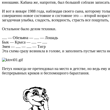
юношами. Кабана же, напротив, был большой соблазн записать 
И вот в январе 1988 года, наблюдая своего сына, которому толь
совершенно новое состояние и состояние это — второй возраст
загадочная улыбка, сладость, всеядность, страсть все пощупат
Остальное было делом техники.
..... — Обезьяна — ..... — Лошадь
Бык — Крыса — ..... — .....
Змея — ..... — ..... — Тигр
Эта схема сразу возникла в голове, и заполнить пустые места н
Петух никогда не претендовал на место в детстве, но ведь ему
беспрерывных криков и беспомощного барахтания.