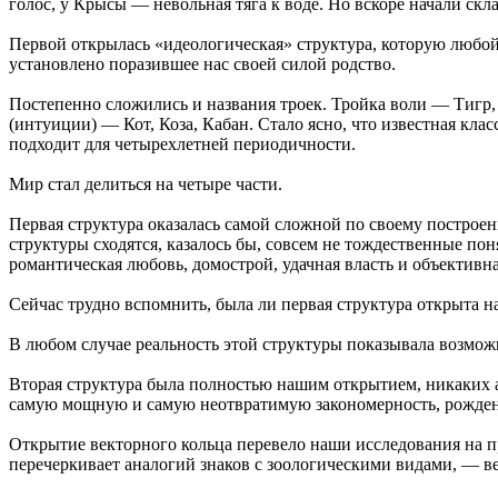
голос, у Крысы — невольная тяга к воде. Но вскоре начали ск
Первой открылась «идеологическая» структура, которую любой 
установлено поразившее нас своей силой родство.
Постепенно сложились и названия троек. Тройка воли — Тигр, 
(интуиции) — Кот, Коза, Кабан. Стало ясно, что известная к
подходит для четырехлетней периодичности.
Мир стал делиться на четыре части.
Первая структура оказалась самой сложной по своему построен
структуры сходятся, казалось бы, совсем не тождественные пон
романтическая любовь, домострой, удачная власть и объективн
Сейчас трудно вспомнить, была ли первая структура открыта на
В любом случае реальность этой структуры показывала возмож
Вторая структура была полностью нашим открытием, никаких ан
самую мощную и самую неотвратимую закономерность, рожден
Открытие векторного кольца перевело наши исследования на п
перечеркивает аналогий знаков с зоологическими видами, — в