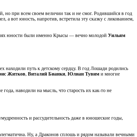
й, но при всем своем величии так и не смог. Родившийся в год
ел, а вот юность, напротив, встретила эту сказку с ликованием,
астиях юности были именно Крысы — вечно молодой
Уильям
сех находили путь к детскому сердцу. В год Лошади родились
рис Житков
,
Виталий Бианки
,
Юлиан Тувим
и многие
 года, наводили на мысль, что старость их как-то не
 умудренность и рассудительность даже в юношеские годы,
о флегматична. Ну, а Драконов сплошь и рядом называли вечными