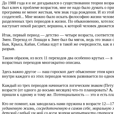
До 1988 года я и не догадывался о существовании теории возра
был ключ к проблеме возрастов, мне не надо было думать о при
программа не менее жесткая, чем знак года рождения. И из этой
создателей... Мне можно было искать философию жизни человек
разделенных трех периодов в жизни. По обыкновению, хотелось и
наступает некий расцвет, вершина, к которой человек движется 
Итак, первый период — детство — четыре возраста, соответств
Змеи. Переход от Лошади к Змее был бы мягок, ведь это знаки
Бык, Крыса, Кабан, Собака идут в такой же очередности, как 
разрыв.
Таким образом, из всех 11 переходов два особенно крутых — в 1
возрастных переходов многократно описана.
Здесь важно другое — наш гороскоп дает объяснение этим кри
внутри каждого из этих периодов человек развивается по одно
Каждый из трех периодов начинается логическим знаком (Петух
возрасте (от одного до восьми месяцев) что-то планировать?
А.
пришли к одному и тому же. Потенциальность — это и есть пл
Кто не помнит, как заводилась нами пружина в возрасте 12—17 
уединенную жизнь, сосредоточенную в самом себе, моральную ж
детский слабый ум мой со всем жаром неопытности старался 