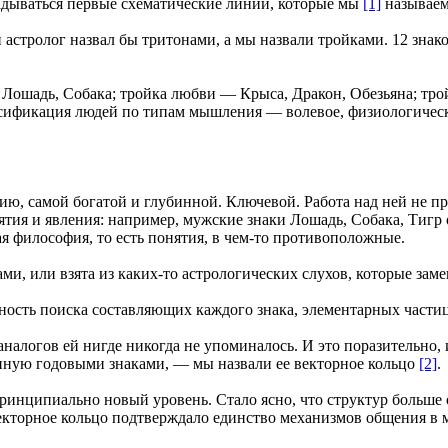
ладываться первые схематические линии, которые мы
[1]
называем
астролог назвал бы тритонами, а мы назвали тройками. 12 знак
Лошадь, Собака; тройка любви — Крыса, Дракон, Обезьяна; трой
лассификация людей по типам мышления — волевое, физиологичес
ию, самой богатой и глубинной. Ключевой. Работа над ней не пр
ятия и явления: например, мужские знаки Лошадь, Собака, Тигр о
ая философия, то есть понятия, в чем-то противоположные.
ми, или взята из каких-то астрологических слухов, которые заме
ность поиска составляющих каждого знака, элементарных частиц
алогов ей нигде никогда не упоминалось. И это поразительно, 
ную годовыми знаками, — мы назвали ее векторное кольцо
[2]
.
ринципиально новый уровень. Стало ясно, что структур больше 
екторное кольцо подтверждало единство механизмов общения в 