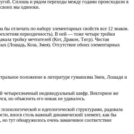
 другой. Сплошь и рядом переходы между годами происходили в
х своих мы одиноки.
а бы отличать по набору элементарных свойств все 12 знаков.
ырехлетняя периодичность). В ней — тоже четыре тройки
авала тройку мечтателей (Кот, Дракон, Тигр). Чистая
вых (Лошадь, Коза, Змея). Отсутствие обоих элементарных
нтральное положение в литературе гуманизма Змеи, Лошади и
вой четырехзначный индивидуальный шифр. Векторное же
я, но объяснить его никак не удавалось.
я психологической и идеологической структурами, радовала
ности, внося столь важный динамический элемент, как бы
 но тут обнаружилось очень заманчивое соответствие