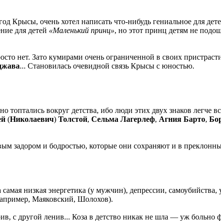
год Крысы, очень хотел написать что-нибудь гениальное для дете
ние для детей
«Маленький принц»
, но этот принц детям не подош
просто нет. Зато кумирами очень ограниченной в своих пристр
джава
... Становилась очевидной связь Крысы с юностью.
о топтались вокруг детства, ибо люди этих двух знаков легче в
ей
(
Николаевич
)
Толстой
,
Сельма Лагерлеф
,
Агния Барто
,
Бо
вым задором и бодростью, которые они сохраняют и в преклонные
самая низкая энергетика (у мужчин), депрессии, самоубийства,
например, Маяковский, Шолохов).
грив, с другой ленив... Коза в детство никак не шла — уж больн