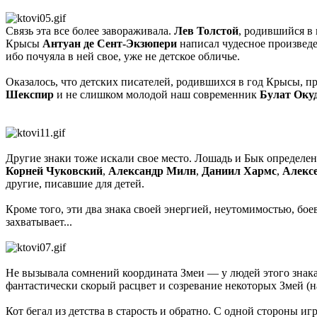
Связь эта все более завораживала.
Лев Толстой
, родившийся в 
Крысы
Антуан де Сент-Экзюпери
написал чудесное произведе
ибо почуяла в ней свое, уже не детское обличье.
Оказалось, что детских писателей, родившихся в год Крысы, 
Шекспир
и не слишком молодой наш современник
Булат Оку
Другие знаки тоже искали свое место. Лошадь и Бык определенн
Корней Чуковский
,
Александр Милн
,
Даниил Хармс
,
Алекс
другие, писавшие для детей.
Кроме того, эти два знака своей энергией, неутомимостью, бое
захватывает...
Не вызывала сомнений координата Змеи — у людей этого знака 
фантастически скорый расцвет и созревание некоторых Змей (
Кот бегал из детства в старость и обратно. С одной стороны и