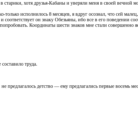
в старики, хотя друзья-Кабаны и уверяли меня в своей вечной м
ко-только исполнилось 8 месяцев, я вдруг осознал, что сей малец
 и соответствует он знаку Обезьяны, ибо все в его поведении с
ь, попробовать. Координаты шести знаков мне стали совершенно я
е составило труда.
 и не предлагалось детство — ему предлагались первые восемь м