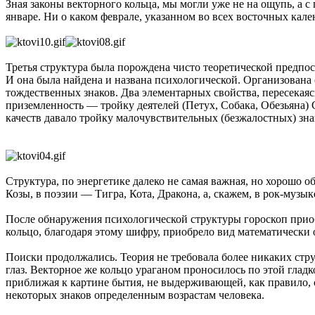
Зная законы векторного кольца, мы могли уже не на ощупь, а 
январе. Ни о каком феврале, указанном во всех восточных кале
Третья структура была порождена чисто теоретической предпос
И она была найдена и названа психологической. Организована 
тождественных знаков. Два элементарных свойства, пересекаясь
приземленность — тройку деятелей (Петух, Собака, Обезьяна) 
качеств давало тройку малочувствительных (безжалостных) зна
Структура, по энергетике далеко не самая важная, но хорошо
Козы, в поэзии — Тигра, Кота, Дракона, а, скажем, в рок-музы
После обнаружения психологической структуры гороскоп прио
кольцо, благодаря этому шифру, приобрело вид математически о
Поиски продолжались. Теория не требовала более никаких стру
глаз. Векторное же кольцо ураганом проносилось по этой гладк
приближая к картине бытия, не выдерживающей, как правило, 
некоторых знаков определенным возрастам человека.