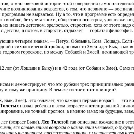
стов, о многовековой истории этой совершенно самостоятельной 
чине возникнования возрастов, о том, что первично — воспитани
 программы не вырваться. Ну а то, что в программе есть определ
а вообще, без учета эпохи, общественного строя, уровня жизни
х назвать детством, зрелостью, старостью, хотя от этого надо о
с детства, а потом, в старости, отдыхает — горбатая философия.
ующие четырем знакам, — Петух, Обезьяна, Коза, Лошадь. Если с
 одной психологической тройки, но вместо Змеи идет Бык, знак
и в годовом гороскопе, но между Собакой и Змеей, начинающей т
2 лет (от Лошади к Быку) и в 42 года (от Собаки к Змее). Само 
зисам и демонстрирует, что это рубежи трех принципиально ра
му и тому же принципу. В чем же состоит этот принцип?
, Бык, Змея). Это означает, что каждый первый возраст — это в
 Толстых
назвал ребенка в этом возрасте «потенциальной личнос
анирование, не точный прогноз, а именно замах на будущее, вз
лет (возраст Быка).
Лев Толстой
так описывал вхождение в этот
изнь, все отвлеченные вопросы о назначении человека, о будущ
уяснить те вопросы, предложение которых составляет высшую 