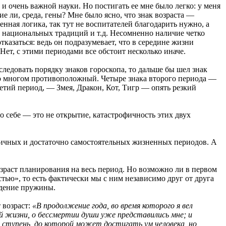
и очень важной науки. Но постигать ее мне было легко: у меня
е ли, среда, гены? Мне было ясно, что знак возраста —
енная логика, так тут не воспитателей благодарить нужно, а
, национальных традиций и т.д. Несомненно наличие четко
тказаться: ведь он подразумевает, что в середине жизни
 Нет, с этими периодами все обстоит несколько иначе.
ледовать порядку знаков гороскопа, то дальше бы шел знак
 во многом противоположный. Четыре знака второго периода —
ретий период, — Змея, Дракон, Кот, Тигр — опять резкий
по себе — это не открытие, катастрофичность этих двух
зличных и достаточно самостоятельных жизненных периодов. А
озраст планирования на весь период. Но возможно ли в первом
тью», то есть фактически мы с ним независимо друг от друга
ведение пружины.
 возраст:
«В продолжение года, во время которого я вел
ей жизни, о бессмертии души уже представились мне; и
ступень, до которой может достигать ум человека, но