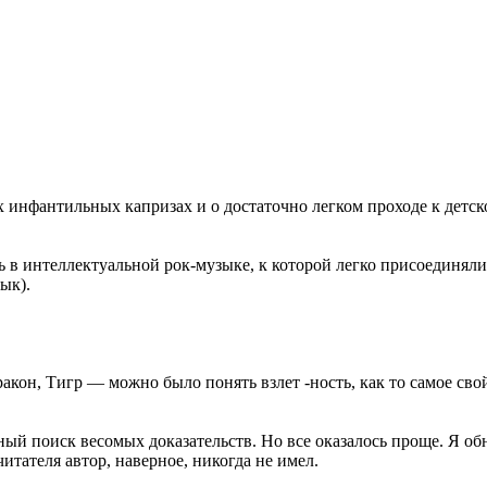
 инфантильных капризах и о достаточно легком проходе к детс
оль в интеллектуальной рок-музыке, к которой легко присоединя
ык).
ракон, Тигр — можно было понять взлет -ность, как то самое св
дный поиск весомых доказательств. Но все оказалось проще. Я 
итателя автор, наверное, никогда не имел.