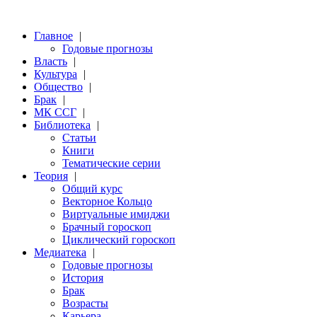
Главное
|
Годовые прогнозы
Власть
|
Культура
|
Общество
|
Брак
|
МК ССГ
|
Библиотека
|
Статьи
Книги
Тематические серии
Теория
|
Общий курс
Векторное Кольцо
Виртуальные имиджи
Брачный гороскоп
Циклический гороскоп
Медиатека
|
Годовые прогнозы
История
Брак
Возрасты
Карьера