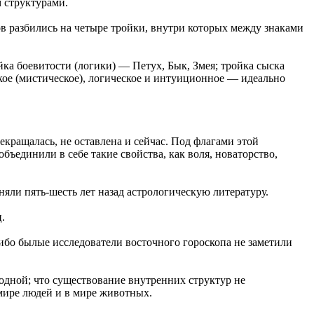
 структурами.
ов разбились на четыре тройки, внутри которых между знаками
ка боевитости (логики) — Петух, Бык, Змея; тройка сыска
кое (мистическое), логическое и интуиционное — идеально
екращалась, не оставлена и сейчас. Под флагами этой
бъединили в себе такие свойства, как воля, новаторство,
няли пять-шесть лет назад астрологическую литературу.
.
ибо былые исследователи восточного гороскопа не заметили
одной; что существование внутренних структур не
мире людей и в мире животных.