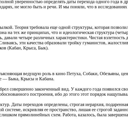
с полной уверенностью определять даты перехода одного года в
ндарях, не могло быть и речи. И мы поняли, что в исследования
ылкой. Теория требовала еще одной структуры, которая позволил
она на тех же принципах, что и идеологическая структура (чет
, давали четыре различных характеристики. Чистая взлетность д
Сливаясь, эти качества образовали тройку гуманистов, жалостли
ков (Кабан, Крыса, Бык).
 объясняющая ведущую роль в кино Петуха, Собаки, Обезьяны, це
ке — Быка, Крысы и Кабана.
брел совершенно законченный вид. У каждого года появился с
боснованного построения, ибо до этого этот порядок нащупывалс
ктур. Даты переходов определены, строгая иерархия, подаренна
ой системе, искривляя ее пространство, лишая ее строгой задан
слишком прямолинейных схем. Работа, казалось, была завершена,