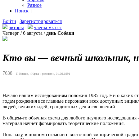
Разное
Поиск
|
Войти
|
Зарегистрироваться
авторы
члены мк ссг
Четверг / 6 августа /
день Собаки
Кто вы — вечный школьник, н
7638
|
Г. Кваша, «Наука и религия», 01.09.1991
Начало нашим исследованиям положил 1985 год. Ни о каких ст
годам рождения все главные персонажи всех доступных энцикл
людей, великих идей, грандиозных дел и свершений.
В общем-то обычная схема для любого научного исследования
материал начнет формировать теоретические положения.
Поначалу, в полном согласии с восточной эмпирической тради