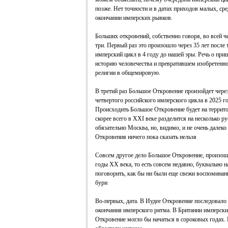
позже. Нет точности и в датах приходов малых, с
окончании имперских рывков.
Больших откровений, собственно говоря, во всей ч
три. Первый раз это произошло через 35 лет после 
имперский цикл в 4 году до нашей эры. Речь о пр
историю человечества и превратившем изобретенно
религии в общемировую.
В третий раз Большое Откровение произойдет через
четвертого российского имперского цикла в 2025 го
Происходить Большое Откровение будет на террито
скорее всего в XXI веке разделится на несколько р
обязательно Москва, но, видимо, и не очень далек
Откровения ничего пока сказать нельзя
Совсем другое дело Большое Откровение, произош
годы XX века, то есть совсем недавно, буквально н
поговорить, как бы ни были еще свежи воспоминания
бури
Во-первых, дата. В Иудее Откровение последовало 
окончания имперского ритма. В Британии имперский
Откровение могло бы начаться в сороковых годах. 