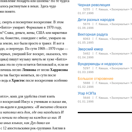
о появление Моцарта или Шопена? Но те чудеса
Черная революция
алось растянутым в веках. Здесь чудо
|
5255
Г. Кваша, «Зазеркалье» 
ми понято.
01.07.1996
Дети разных народов
 смерть и посмертное воскресение. В этом
|
5676
Г. Кваша, «Зазеркалье» 
«Битлз» умирает. Формально в 1970 году,
01.06.1996
ти? Слава, деньги, жены, США или наркотики
Векторная радуга
ла, божество, сошедшее с небес, умирало на
|
6063
Г. Кваша, «Зазеркалье» 
01.05.1995
а землю, все были просто в трансе. И вот в
удо, а сверхчудо. По сути 1969—1970 годы —
Зверский юмор
|
первых, умерший Бог воскрес, оказалось, что
5462
Г. Кваша, «Зазеркалье» 
01.04.1996
нщика) пишут музыку ничуть не хуже «Битлз»
Вундеркинды и недоросли
ка эта по сути остается битловской и, если не
|
5297
Г. Кваша, «Зазеркалье» 
отличишь песню
Леннона
от песни
Харрисона
01.03.1996
ла так быстро меняться, по сути после
Большое откровение
о ведь и
Христос
после воскресения особенно
|
5688
Г. Кваша, «Зазеркалье» 
01.02.1996
Угар НЭПа
тлз», коих для удобства стоит взять
|
5646
Г. Кваша, «Зазеркалье» 
л воскресший Иисус к ученикам и сказал им,
01.01.1996
али-ждали и дождались:
«И внезапно сделался
и наполнил весь дом, где они находились И
 и почили по одному на каждом из них. И
на иных языках, как Дух давал им
ь с 12 апостольскими рок-группами Англии в