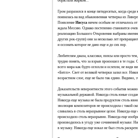
обрастали жирком...
Гром разразился в конце пятидесятых, когда сред
появилась на вид обыкновенная четверка из Ливерп
Появление
Иисуса
ничем особым не отличалось от
ждала Мессию. Однако постепенно становится очев
реализацию Большого Откровения выбраны именно 
других рок-групп) они за несколько лет превращаю
и осознать которое не дано еще и до сих пор.
Любителям джаза, классики, попсы или просто тем,
трудно понять, что за взрыв произошел в те годы
всего мира как будто оглохли и ослепли, не видя н
«Битлз». Свет от великой четверки залил все. Нико
возрастном слое, еще не было так едино. Видимо,
Доказательств невероятности этого события можно
музыкальной державой. Никогда столь юные созда
Никогда еще музыка не была продуктом столь явно
эволюция композиторов не происходила с такой ск
сливались в столь неразрывное целое. Никогда еще
происходило столь неразрывно. Никогда еще изобр
производилось в угоду уже сочиненной музыке. Ни
в музыку. Никогда еще вокал не был столь раскре