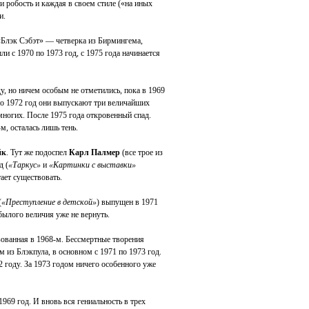
ли робость и каждая в своем стиле («на иных
и.
«Блэк Сэбэт» — четверка из Бирмингема,
и с 1970 по 1973 год, с 1975 года начинается
, но ничем особым не отметились, пока в 1969
по 1972 год они выпускают три величайших
 многих. После 1975 года откровенный спад.
м, осталась лишь тень.
йк
. Тут же подоспел
Карл Палмер
(все трое из
д (
«Таркус»
и
«Картинки с выставки»
тает существовать.
(
«Преступление в детской»
) выпущен в 1971
 былого величия уже не вернуть.
ованная в 1968-м. Бессмертные творения
м из Блэкпула, в основном с 1971 по 1973 год.
 году. За 1973 годом ничего особенного уже
969 год. И вновь вся гениальность в трех