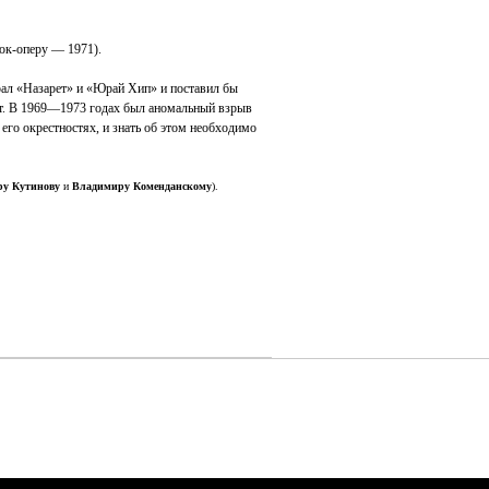
ок-оперу — 1971).
брал «Назарет» и «Юрай Хип» и поставил бы
ет. В 1969—1973 годах был аномальный взрыв
его окрестностях, и знать об этом необходимо
ру Кутинову
и
Владимиру Коменданскому
).