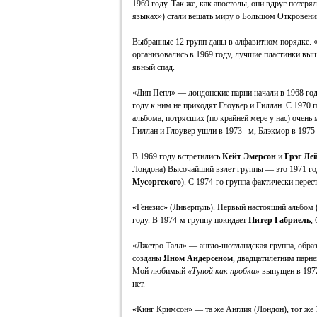
1969 году. Так же, как апостолы, они вдруг потеря
языках») стали вещать миру о Большом Откровени
Выбранные 12 групп даны в алфавитном порядке. 
организовались в 1969 году, лучшие пластинки вышл
явный спад.
«Дип Пепл» — лондонские парни начали в 1968 году
году к ним не приходят Глоувер и Гиллан. С 1970 
альбома, потрясших (по крайней мере у нас) очень
Гиллан и Глоувер ушли в 1973– м, Блэкмор в 1975-
В 1969 году встретились
Кейт Эмерсон
и
Грэг Ле
Лондона) Высочайший взлет группы — это 1971 го
Мусоргского
). С 1974-го группа фактически перес
«Генезис» (Ливерпуль). Первый настоящий альбом 
году. В 1974-м группу покидает
Питер Габриель
,
«Джетро Талл» — англо-шотландская группа, образ
созданы
Яном Андерсеном
, двадцатилетним парне
Мой любимый
«Тупой как пробка»
выпущен в 1972
нет.
«Кинг Кримсон» — та же Англия (Лондон), тот же 1