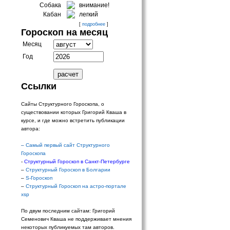
Собака
внимание!
Кабан
легкий
[
подробнее
]
Гороскоп на месяц
Месяц
Год
Ссылки
Сайты Структурного Гороскопа, о
существовании которых Григорий Кваша в
курсе, и где можно встретить публикации
автора:
–
Самый первый сайт Структурного
Гороскопа
-
Структурный Гороскоп в Санкт-Петербурге
–
Структурный Гороскоп в Болгарии
–
S-Гороскоп
–
Структурный Гороскоп на астро-портале
xsp
По двум последним сайтам: Григорий
Семенович Кваша не поддерживает мнения
некоторых публикуемых там авторов.