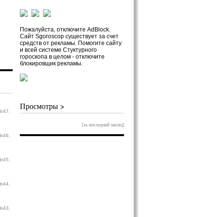
Пожалуйста, отключите AdBlock.
Сайт Sgoroscop существует за счет
средств от рекламы. Помогите сайту
и всей системе Стуктурного
гороскопа в целом - отключите
блокировщик рекламы.
Просмотры >
№47,
[за последний месяц]
№46,
№45,
№44,
№43,