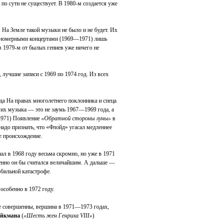
по сути не существует. В 1980-м создается уже
На Земле такой музыки не было и не будет. Их
мя номерными концертами (1969—1971) лишь
в 1979-м от былых гениев уже ничего не
 лучшие записи с 1969 по 1974 год. Из всех
а На правах многолетнего поклонника и спеца
их музыка — это не заумь 1967—1969 года, а
971) Появление
«Обратной стороны луны»
в
надо признать, что «Флойд» угасал медленнее
е происхождение.
чал в 1968 году весьма скромно, но уже в 1971
менно он бы считался величайшим. А дальше —
обильной катастрофе.
особенно в 1972 году.
е совершенны, вершина в 1971—1973 годах,
йкмана
(
«Шесть жен Генриха VIII»
)