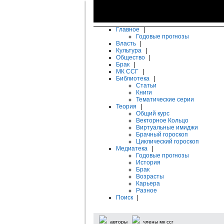
Главное
|
Годовые прогнозы
Власть
|
Культура
|
Общество
|
Брак
|
МК ССГ
|
Библиотека
|
Статьи
Книги
Тематические серии
Теория
|
Общий курс
Векторное Кольцо
Виртуальные имиджи
Брачный гороскоп
Циклический гороскоп
Медиатека
|
Годовые прогнозы
История
Брак
Возрасты
Карьера
Разное
Поиск
|
авторы
члены мк ссг