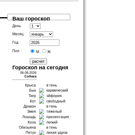
Ваш гороскоп
День
Месяц
Год
Пол
М
Ж
Гороскоп на сегодня
06.08.2026
Собака
Крыса
в тень
Бык
кармический
Тигр
эйфория
Кот
свободный
Дракон
в тень
Змея
тяжелый
Лошадь
презентация
Коза
легкий
Обезьяна
в тень
Петух
лихая удача