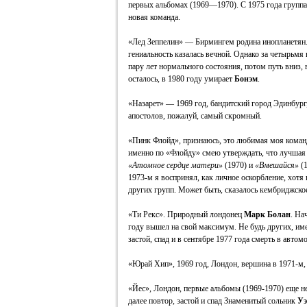
первых альбомах (1969—1970). С 1975 года группа 
новая команда.
«Лед Зеппелин» — Бирмингем родина инопланетян. 
гениальность казалась вечной. Однако за четырь
пару лет нормального состояния, потом путь вниз, 
осталось, в 1980 году умирает
Бонэм
.
«Назарет» — 1969 год, бандитский город Эдинбург,
апостолов, пожалуй, самый скромный.
«Пинк Флойд», признаюсь, это любимая моя команд
именно по «Флойду» смею утверждать, что лучшая 
«Атомное сердце матери»
(1970) и
«Вмешайся»
(1
1973-м я воспринял, как личное оскорбление, хотя 
других групп. Может быть, сказалось кембриджско
«Ти Рекс». Природный лондонец
Марк Болан
. На
году вышел на свой максимум. Не будь других, и
застой, спад и в сентябре 1977 года смерть в автом
«Юрай Хип», 1969 год, Лондон, вершина в 1971-м, 
«Йес», Лондон, первые альбомы (1969-1970) еще н
далее повтор, застой и спад Знаменитый сольник
Уэ