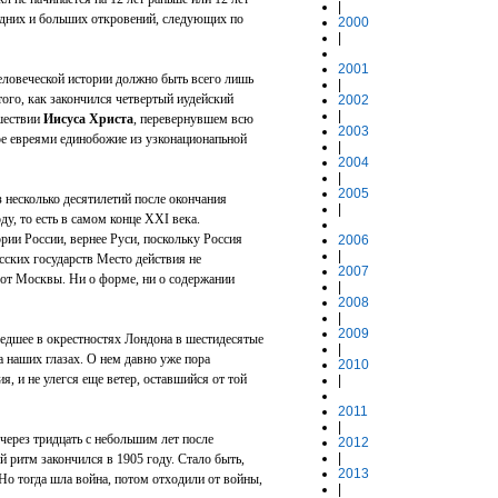
|
редних и больших откровений, следующих по
2000
|
2001
еловеческой истории должно быть всего лишь
|
того, как закончился четвертый иудейский
2002
|
ишествии
Иисуса Христа
, перевернувшем всю
2003
е евреями единобожие из узконационапьной
|
2004
|
2005
 несколько десятилетий после окончания
|
ду, то есть в самом конце XXI века.
рии России, вернее Руси, поскольку Россия
2006
|
усских государств Место действия не
2007
о от Москвы. Ни о форме, ни о содержании
|
2008
|
2009
едшее в окрестностях Лондона в шестидесятые
|
а наших глазах. О нем давно уже пора
2010
, и не улегся еще ветер, оставшийся от той
|
2011
|
через тридцать с небольшим лет после
2012
|
 ритм закончился в 1905 году. Стало быть,
2013
Но тогда шла война, потом отходили от войны,
|