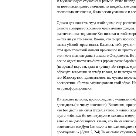
В музыке чудеса случались и раньше. Разве не чуд
не имели всемирного значения, их воздействие оказ
произошло мгновенно, было всеми услышано и все
Однако для полноты чуда необходимо еще распятие,
смысле сценарии откровений чрезвычайно сходны. 
фактически на год раньше Кто виноват в этой смер
— так ли уж это важно. Важно, что смерть произош
глазах убитой горем толпы. Казалось, небо рухнет н
этот драматический момент произошло не просто ч
это и есть главные даты Большого Откровения. Во-
все по отдельности экс-битлы (кроме разве бараба
(на зрелый вкус так даже и лучше). Во-вторых, музы
обращать внимания на тембр голоса, то не всегда 
или
Маккартни
. Единственное, их музыка переста
воскресения «Битлз» зафиксировали свой образ. Н
не трансформировался.
Интереснее история, произошедшая с учениками «Би
двенадцать (по числу апостолов). Вспомним, прише
что Бог даст и им силы Духа Святого. Ученики жд
шум с неба, как бы от несущегося сильного ветра, 
явились им разделящиеся языки, как бы огненные,
исполнились все Духа Святого, и начали говорить 
провещевать»
(Деян. 2, 2-4) То же самое случилос