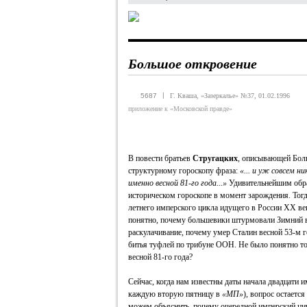
Большое откровение
|
5687
Г. Кваша, «Зазеркалье» №37, 01.02.1996
приложение к «Московской правде»
В повести братьев
Стругацких
, описывающей Боль
структурному гороскопу фраза:
«... и уж совсем н
именно весной 81-го года...»
Удивительнейшим обра
историческом гороскопе в момент зарождения. Тогд
летнего имперского цикла идущего в России XX век
понятно, почему большевики штурмовали Зимний в
раскулачивание, почему умер Сталин весной 53-м 
битья туфлей по трибуне ООН. Не было понятно то
весной 81-го года?
Сейчас, когда нам известны даты начала двадцати 
каждую вторую пятницу в
«МП»
), вопрос остаетс
можем объяснить, почему очередной имперский цикл