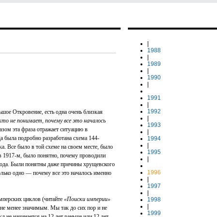
|
1988
|
1989
|
1990
|
1991
|
1992
шое Откровение, есть одна очень близкая
|
икто не понимает, почему все это началось
1993
зом эта фраза отражает ситуацию в
|
а была подробно разработана схема 144-
1994
|
а. Все было в той схеме на своем месте, было
1995
 1917-м, было понятно, почему проводили
|
года. Были понятны даже причины хрущевского
1996
лько одно — почему все это началось именно
|
1997
|
имперских циклов (читайте
«Поиски империи»
1998
|
я не менее значимым. Мы так до сих пор и не
1999
 не начинается на 12 лет раньше или 12 лет