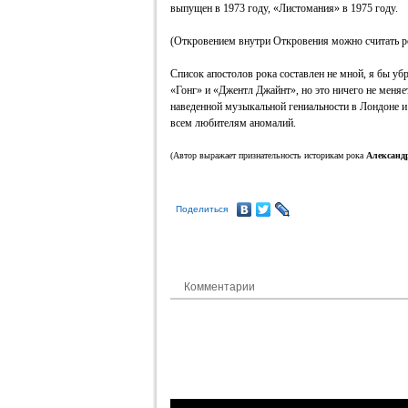
выпущен в 1973 году, «Листомания» в 1975 году.
(Откровением внутри Откровения можно считать р
Список апостолов рока составлен не мной, я бы у
«Гонг» и «Джентл Джайнт», но это ничего не меня
наведенной музыкальной гениальности в Лондоне и 
всем любителям аномалий.
(Автор выражает признательность историкам рока
Александ
Поделиться
Комментарии