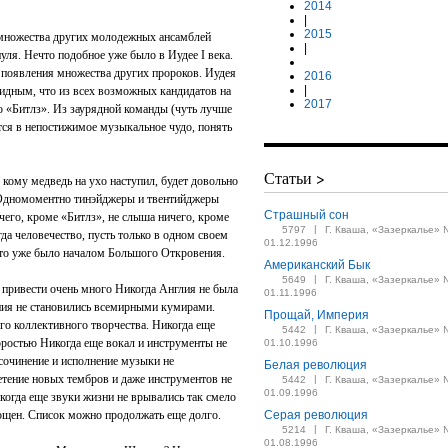
2014
|
2015
и множества других молодежных ансамблей
|
уля. Нечто подобное уже было в Иудее I века.
 появления множества других пророков. Иудея
2016
|
идным, что из всех возможных кандидатов на
2017
«Битлз». Из заурядной команды (чуть лучше
тся в непостижимое музыкальное чудо, понять
Статьи >
 кому медведь на ухо наступил, будет довольно
. Одномоментно тинэйджеры и твентийджеры
Страшный сон
ичего, кроме «Битлз», не слыша ничего, кроме
|
5797
Г. Кваша, «Зазеркалье» 
гда человечество, пусть только в одном своем
01.12.1996
 это уже было началом Большого Откровения.
Американский Бык
|
5649
Г. Кваша, «Зазеркалье» 
 привести очень много Никогда Англия не была
01.11.1996
ния не становились всемирными кумирами.
Прощай, Империя
го коллективного творчества. Никогда еще
|
5442
Г. Кваша, «Зазеркалье» 
оростью Никогда еще вокал и инструменты не
01.10.1996
 сочинение и исполнение музыки не
Белая революция
етение новых тембров и даже инструментов не
|
5442
Г. Кваша, «Зазеркалье» 
01.09.1996
когда еще звуки жизни не врывались так смело
пощен. Список можно продолжать еще долго.
Серая революция
|
5214
Г. Кваша, «Зазеркалье» 
01.08.1996