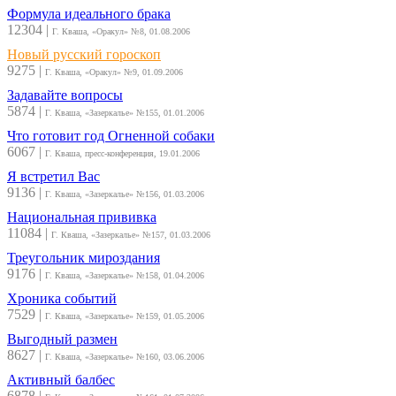
Формула идеального брака
12304
|
Г. Кваша, «Оракул» №8, 01.08.2006
Новый русский гороскоп
9275
|
Г. Кваша, «Оракул» №9, 01.09.2006
Задавайте вопросы
5874
|
Г. Кваша, «Зазеркалье» №155, 01.01.2006
Что готовит год Огненной собаки
6067
|
Г. Кваша, пресс-конференция, 19.01.2006
Я встретил Вас
9136
|
Г. Кваша, «Зазеркалье» №156, 01.03.2006
Национальная прививка
11084
|
Г. Кваша, «Зазеркалье» №157, 01.03.2006
Треугольник мироздания
9176
|
Г. Кваша, «Зазеркалье» №158, 01.04.2006
Хроника событий
7529
|
Г. Кваша, «Зазеркалье» №159, 01.05.2006
Выгодный размен
8627
|
Г. Кваша, «Зазеркалье» №160, 03.06.2006
Активный балбес
6878
|