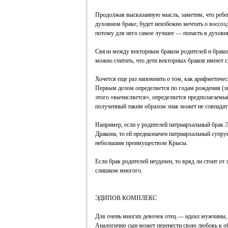
Продолжая высказанную мысль, заметим, что ребе
духовном браке, будет неизбежно мечтать о воссоз
потому для него самое лучшее — попасть в духовн
Связи между векторным браком родителей и браком
можно считать, что дети векторных браков имеют с
Хочется еще раз напомнить о том, как арифметиче
Первым делом определяется по годам рождения (зна
этого «вычисляется», определяется предполагаемы
полученный таким образом знак может не совпадать 
Например, если у родителей патриархальный брак Л
Дракона, то ей предназначен патриархальный супруг
небольшим преимуществом Крысы.
Если брак родителей неудачен, то вряд ли стоит от
слишком многого.
ЭДИПОВ КОМПЛЕКС
Для очень многих девочек отец — идеал мужчины, 
Аналогично сын может перенести свою любовь к об