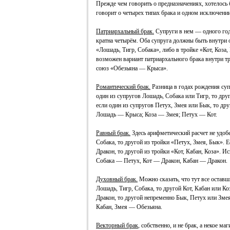
Прежде чем говорить о предназначениях, хотелось
говорит о четырех типах брака и одном исключении
Патриархальный брак.
Супруги в нем — одного год
кратна четырём. Оба супруга должны быть внутри о
«Лошадь, Тигр, Собака», либо в тройке «Кот, Коза,
возможен вариант патриархального брака внутри т
союз «Обезьяна — Крыса».
Романтический брак.
Разница в годах рождения суп
один из супругов Лошадь, Собака или Тигр, то дру
если один из супругов Петух, Змея или Бык, то др
Лошадь — Крыса; Коза — Змея; Петух — Кот.
Равный брак.
Здесь арифметический расчет не удоб
Собака, то другой из тройки «Петух, Змея, Бык». Е
Дракон, то другой из тройки «Кот, Кабан, Коза».
Собака — Петух, Кот — Дракон, Кабан — Дракон.
Духовный брак.
Можно сказать, что тут все оставш
Лошадь, Тигр, Собака, то другой Кот, Кабан или Ко
Дракон, то другой непременно Бык, Петух или Зм
Кабан, Змея — Обезьяна.
Векторный брак
, собственно, и не брак, а некое м