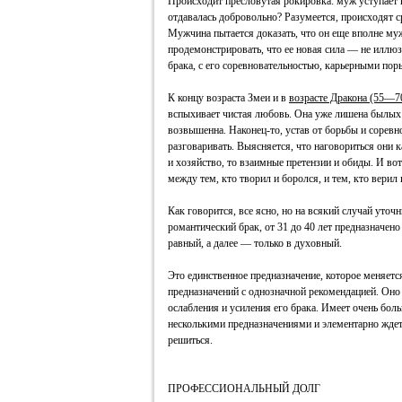
Происходит пресловутая рокировка: муж уступает вл
отдавалась добровольно? Разумеется, происходят с
Мужчина пытается доказать, что он еще вполне му
продемонстрировать, что ее новая сила — не иллюзи
брака, с его соревновательностью, карьерными по
К концу возраста Змеи и в
возрасте Дракона (55—7
вспыхивает чистая любовь. Она уже лишена былых 
возвышенна. Наконец-то, устав от борьбы и сорев
разговаривать. Выясняется, что наговориться они ка
и хозяйство, то взаимные претензии и обиды. И в
между тем, кто творил и боролся, и тем, кто верил 
Как говорится, все ясно, но на всякий случай уточн
романтический брак, от 31 до 40 лет предназначено
равный, а далее — только в духовный.
Это единственное предназначение, которое меняется
предназначений с однозначной рекомендацией. Оно
ослабления и усиления его брака. Имеет очень бол
несколькими предназначениями и элементарно ждет
решиться.
ПРОФЕССИОНАЛЬНЫЙ ДОЛГ