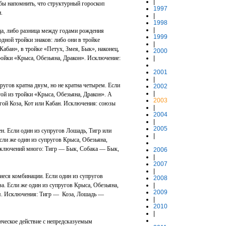
|
 бы напомнить, что структурный гороскоп
1997
.
|
1998
|
а, либо разница между годами рождения
1999
дной тройки знаков: либо они в тройке
|
 Кабан», в тройке «Петух, Змея, Бык», наконец,
2000
ройки «Крыса, Обезьяна, Дракон». Исключение:
|
2001
|
ругов кратна двум, но не кратна четырем. Если
2002
|
гой из тройки «Крыса, Обезьяна, Дракон». А
2003
угой Коза, Кот или Кабан. Исключения: союзы
|
2004
|
2005
ен. Если один из супругов Лошадь, Тигр или
|
сли же один из супругов Крыса, Обезьяна,
 Исключений много: Тигр — Бык, Собака — Бык,
2006
|
2007
|
иеся комбинации. Если один из супругов
2008
за. Если же один из супругов Крыса, Обезьяна,
|
2009
ея. Исключения: Тигр —
Коза, Лошадь —
|
2010
|
агическое действие с непредсказуемым