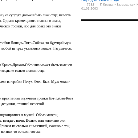
Парадокс своего года
|
7232
Г. Кваша, «Зазеркалье» 
01.01.2003
 у ее супруга должен быть знак отца; невеста
. Однако кроме одного главного знака,
ческой тройки, ибо для брака эти знаки
 тройки Лошадь-Тигр-Собака, то будущий муж
ь любой из трех указанных знаков. Разумеется,
и Крыса-Дракон-Обезьяна может быть заменен
тнюдь не только знаком отца.
ками из тройки Петух-Змея-Бык. Муж может
 и практичные мужчины тройки Кот-Кабан-Коза
 девушки, ставшей невестой.
ращающимися в мужей. Образ матери,
, всегда с ними. Вольно или невольно они
Причем не столько с нынешней, сколько с той,
но знак-то остался тот же.