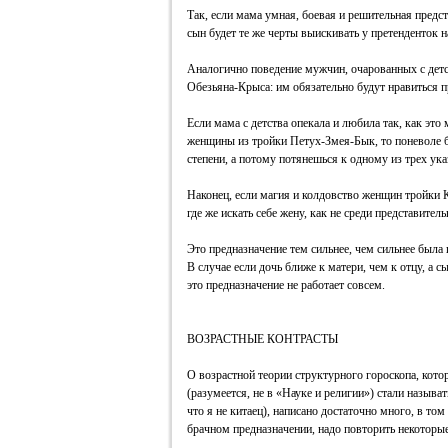
Так, если мама умная, боевая и решительная предс
сын будет те же черты выискивать у претенденток на
Аналогично поведение мужчин, очарованных с детс
Обезьяна-Крыса: им обязательно будут нравиться п
Если мама с детства опекала и любила так, как это
женщины из тройки Петух-Змея-Бык, то поневоле б
степени, а потому потянешься к одному из трех ука
Наконец, если магия и колдовство женщин тройки К
где же искать себе жену, как не среди представител
Это предназначение тем сильнее, чем сильнее была 
В случае если дочь ближе к матери, чем к отцу, а с
это предназначение не работает совсем.
ВОЗРАСТНЫЕ КОНТРАСТЫ
О возрастной теории структурного гороскопа, кото
(разумеется, не в «Науке и религии») стали назыв
что я не китаец), написано достаточно много, в том
брачном предназначении, надо повторить некоторые