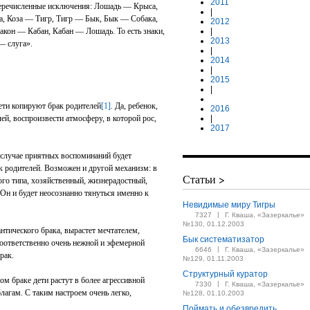
2011
перечисленные исключения: Лошадь — Крыса,
|
а, Коза — Тигр, Тигр — Бык, Бык — Собака,
2012
кон — Кабан, Кабан — Лошадь. То есть знаки,
|
2013
— слуга».
|
2014
|
2015
|
ети копируют брак родителей
[1]
. Да, ребенок,
2016
ей, воспроизвести атмосферу, в которой рос,
|
2017
 случае приятных воспоминаний будет
к родителей. Возможен и другой механизм: в
Статьи >
ого типа, хозяйственный, жизнерадостный,
Он и будет неосознанно тянуться именно к
Невидимые миру Тигры
|
7327
Г. Кваша, «Зазеркалье»
№130, 01.12.2003
нтического брака, вырастет мечтателем,
Бык систематизатор
оответственно очень нежной и эфемерной
|
6646
Г. Кваша, «Зазеркалье»
рак.
№129, 01.11.2003
Структурный куратор
ном браке дети растут в более агрессивной
|
7330
Г. Кваша, «Зазеркалье»
лагам. С таким настроем очень легко,
№128, 01.10.2003
Поймать и обезвредить