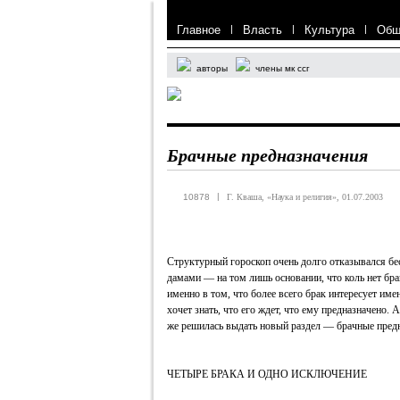
Главное
|
Власть
|
Культура
|
Общ
авторы
члены мк ссг
Брачные предназначения
|
10878
Г. Кваша, «Наука и религия», 01.07.2003
Структурный гороскоп очень долго отказывался бе
дамами — на том лишь основании, что коль нет брак
именно в том, что более всего брак интересует имен
хочет знать, что его ждет, что ему предназначено. 
же решилась выдать новый раздел — брачные пред
ЧЕТЫРЕ БРАКА И ОДНО ИСКЛЮЧЕНИЕ