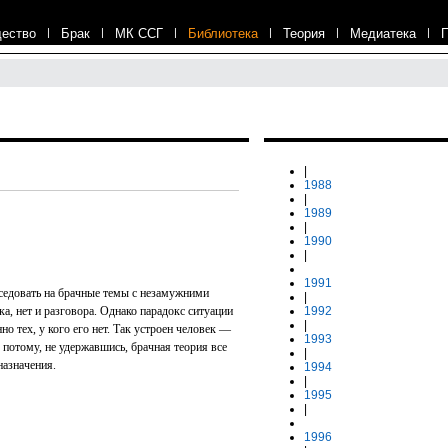
ество
|
Брак
|
МК ССГ
|
Библиотека
|
Теория
|
Медиатека
|
|
1988
|
1989
|
1990
|
1991
седовать на брачные темы с незамужними
|
а, нет и разговора. Однако парадокс ситуации
1992
|
но тех, у кого его нет. Так устроен человек —
1993
А потому, не удержавшись, брачная теория все
|
назначения.
1994
|
1995
|
1996