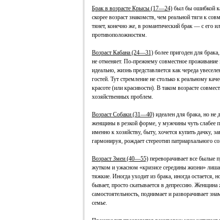
Брак в возрасте Крысы (17—24)
был бы ошибкой ка
скорее возраст знакомств, чем реальной тяги к сов
тянет, конечно же, в романтический брак — с его
противоположностям.
Возраст Кабана (24—31)
более пригоден для брака,
не отменяет. По-прежнему совместное проживание
идеально, жизнь представляется как череда увеселе
гостей. Тут стремление не столько к реальному каче
красоте (или красивости). В таком возрасте совме
хозяйственных проблем.
Возраст Собаки (31—40)
идеален для брака, но не 
женщины в резкой форме, у мужчины чуть слабее п
именно к хозяйству, быту, хочется купить дачку, за
гармонируя, рождает стереотип патриархального со
Возраст Змеи (40—55)
переворачивает все былые п
жутком и ужасном «кризисе середины жизни» лишает
тяжкие. Иногда уходит из брака, иногда остается, н
бывает, просто скатывается в депрессию. Женщина ж
самостоятельность, поднимает и разворачивает знам
семье.