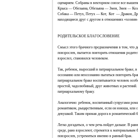
сценарием. Собраны в векторном союзе все выше
Крыса — Обезьяна, Обезьяна — Змея, Змея — Коз
Собака — Петух, Петух — Кот, Кот — Дракон, Дра
находящиеся друг с другом в отношениях «хозяин
РОДИТЕЛЬСКОЕ БЛАГОСЛОВЕНИЕ
Смысл этого брачного предназначения в том, что д
повзрослев, пытается повторить отношения родител
взрослел, становился человеком.
Так, ребенок, выросший в патриархальном браке, в
осознанно или неосознанно пытаться повторить бра
патриархальном браке воспитывается человек особ
простой, чадолюбивый, друг животных и растений. 
патриархальному браку.
Аналогично: ребенок, воспитанный супругами рома
романтиком, рыцарственным, если он юноша, или с
девушкой. Таким прямая дорога в романтический б
Легко догадаться, о чем речь пойдет дальше. В рав
среде, рано взрослеют, стремятся к материальным б
повзрослев, устремиться именно в равный брак.