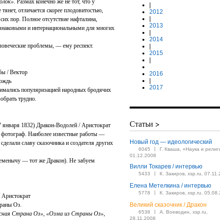
олок»
. Размах конечно же не тот, что у
|
тянет, отличается скорее плодовитостью,
2012
|
сих пор. Полное отсутствие нафталина,
2013
 знаковыми и интернациональными для многих
|
2014
еловеческие проблемы, — ему респект.
|
2015
|
бы / Вектор
2016
|
 Вождь
2017
нимались популяризацией народных бродячих
зобрать трудно.
Статьи >
27 января 1832) Дракон-Водолей / Аристократ
и фотограф. Наиболее известные работы —
Новый год — идеологический
сделали славу сказочника и создателя других
|
6045
Г. Кваша, «Наука и религ
01.12.2008
Семенычу — тот же Дракон). Не забуем
Вилли Токарев / интервью
|
5433
К. Закиров, xsp.ru, 07.11
Елена Метелкина / интервью
|
5778
К. Закиров, xsp.ru, 05.08
/ Аристократ
траны Оз.
Великий сказочник / Дракон
|
6538
А. Воеводин, xsp.ru,
сная Страна Оз», «Озма из Страны Оз»,
28.11.2008