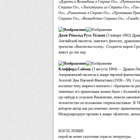
«Дороти и Волшебник в Стране Оз», «Путешеств
Страны Оз», «Лоскутушка из Страны Оз», «Тик
Оз», «Ринкитинк в Стране Оз», «Пропавшая При
Страны Оз», «Волшебство Страны Оз», «Глинда 
Джон Ро́нальд Руэл То́лкин
(3 января 1892) Драк
Английский писатель, лингвист, филолог, драконове
трилогии
«Властелин колец»
. Создатель миров Ср
живут до сих пор.
Клиффорд Саймак
(3 августа 1904) — Дракон-Ле
Американский писатель в жанре научной фантастик
Золотой Эры Научной Фантастики (1938—50). Созд
воспевал тему мирного контакта с «братьями по р
типичных его пришельцев можно было с большей в
где-нибудь в сельском Висконсине, нежели завоева
человечество на положении «первоклассника». В 
котором автор как раз изменил своему привычном
Международную премию в жанре «фэнтези», начала
БОГОСЛОВИЕ
порой не менее сказочная отрасль литературы.