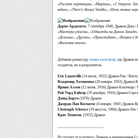
«Рассвет мертвецов», «Мартин», «J. Simpson: Jui
ведьм», «There’s Always Vanilla», «Ночь живых ме
Дарио Ардженто
, 7 сентября 1940, Дракон-Дева 
«Мастера ужасов», «Однажды на Диком Западе»,
«Демоны», «Дрожь», «Преисподняя», «Кошка о де
«Восковая маска».
Добавим режиссуру
жанра катастроф
, где Дракон 
создатель, но и разрушитель.
Eric Laneuville
(14 июля, 1952) Дракон-Рак / Вект
Владимир Хотиненко
(20 января, 1952) Дракон-
Ирвин Аллен
(12 июня, 1916) Дракон-Близнецы 
Рой Уорд Бэйкер
(19 декабря, 1916) Дракон-Стре
Дэвид Барто
(1976) Дракон
Джордж Пан Косматос
(4 января, 1941) Дракон-
Christoph Schrewe
(19 августа, 1964) Дракон-Лев
Крис Томпсон
, (1952) Дракон
_________________________
Не отстает от взлетного Дракона и приземленная С