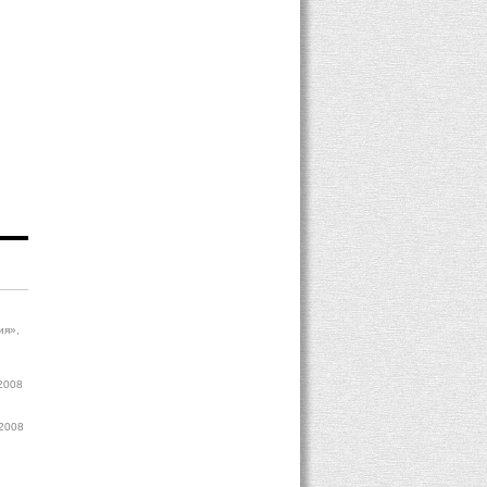
ия»,
.2008
.2008