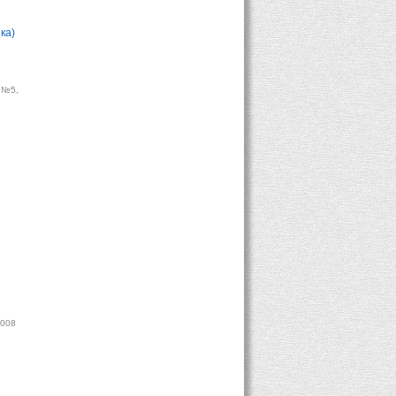
ка)
 №5,
ы
2008