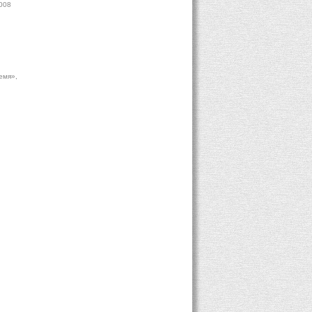
2008
емя»,