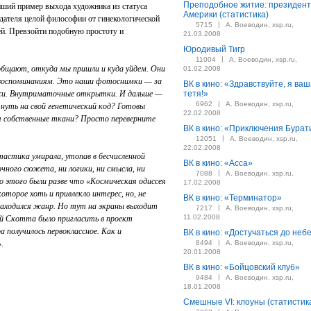
Преподобное житие: президент
йший пример выхода художника из статуса
Америки (статистика)
дателя целой философии от гинекологической
|
5715
А. Воеводин, xsp.ru,
й. Превзойти подобную простоту и
21.03.2008
Юродивый Тигр
|
11004
А. Воеводин, xsp.ru,
общают, откуда мы пришли и куда уйдем. Они
01.02.2008
 воспоминаниям. Это наши фотоснимки — за
ВК в кино: «Здравствуйте, я ва
ажи. Внутриматочные открытки. И дальше —
тетя!»
|
6962
А. Воеводин, xsp.ru,
януть на свой генетический код? Готовы
22.02.2008
уя собственные ткани? Просто переверните
ВК в кино: «Приключения Бурат
|
12051
А. Воеводин, xsp.ru,
22.02.2008
астика умирала, утопав в бесчисленной
ВК в кино: «Асса»
чного сюжета, ни логики, ни смысла, ни
|
7088
А. Воеводин, xsp.ru,
 этого были разве что «Космическая одиссея
17.02.2008
оторое хоть и привлекло интерес, но, не
ВК в кино: «Терминатор»
находился жанр. Но тут на экраны выходит
|
7217
А. Воеводин, xsp.ru,
11.02.2008
й Скотта было пригласить в проект
а получилось первоклассное. Как и
ВК в кино: «Достучаться до неб
|
».
8494
А. Воеводин, xsp.ru,
20.01.2008
ВК в кино: «Бойцовский клуб»
|
9484
А. Воеводин, xsp.ru,
18.01.2008
Смешные VI: клоуны (статистик