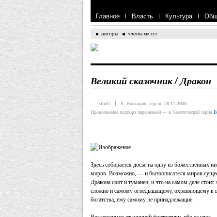
Главное
|
Власть
|
Культура
|
Общ
авторы
члены мк ссг
Великий сказочник / Дракон
|
6537
А. Воеводин, xsp.ru, 28.11.2008
Продолжение подбора персонажей — в Тематической серии
В
Здесь собирается досье на одну из божественных и
миров. Возможно, — и бытоописателя миров сущест
Дракона свят и туманен, и что на самом деле стоит
сложно и самому огнедышащему, охраняющему в ве
богатства, ему самому не принадлежащие.