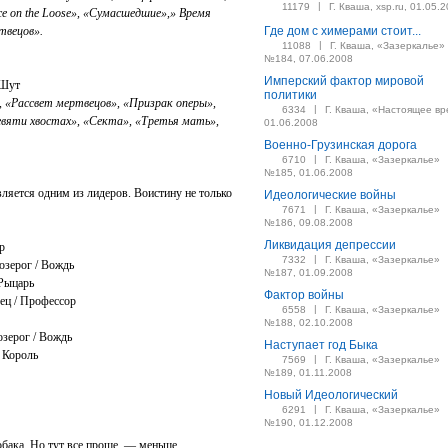
|
11179
Г. Кваша, xsp.ru, 01.05.
ce on the Loose», «Сумасшедшие»,» Время
ртвецов».
Где дом с химерами стоит...
|
11088
Г. Кваша, «Зазеркалье»
№184, 07.06.2008
Имперский фактор мировой
/ Шут
политики
 «Рассвет мертвецов», «Призрак оперы»,
|
6334
Г. Кваша, «Настоящее вр
вяти хвостах», «Секта», «Третья мать»,
01.06.2008
Военно-Грузинская дорога
|
6710
Г. Кваша, «Зазеркалье»
№185, 01.06.2008
является одним из лидеров. Воистину не только
Идеологические войны
|
7671
Г. Кваша, «Зазеркалье»
№186, 09.08.2008
Ликвидация депрессии
ор
|
7332
Г. Кваша, «Зазеркалье»
Козерог / Вождь
№187, 01.09.2008
/ Рыцарь
Фактор войны
лец / Профессор
|
6558
Г. Кваша, «Зазеркалье»
№188, 02.10.2008
Козерог / Вождь
Наступает год Быка
 / Король
|
7569
Г. Кваша, «Зазеркалье»
№189, 01.11.2008
Новый Идеологический
|
6291
Г. Кваша, «Зазеркалье»
№190, 01.12.2008
обака. Но тут все проще, — меньше