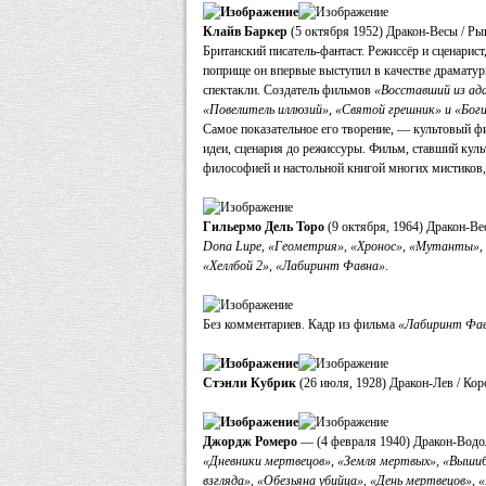
Клайв Баркер
(5 октября 1952) Дракон-Весы / Р
Британский писатель-фантаст. Режиссёр и сценарист
поприще он впервые выступил в качестве драматурга
спектакли. Создатель фильмов
«Восставший из ад
«Повелитель иллюзий», «Святой грешник» и «Бог
Самое показательное его творение, — культовый фи
идеи, сценария до режиссуры. Фильм, ставший куль
философией и настольной книгой многих мистиков,
Гильермо Дель Торо
(9 октября, 1964) Дракон-В
Dona Lupe, «Геометрия», «Хронос», «Мутанты», «Х
«Хеллбой 2», «Лабиринт Фавна»
.
Без комментариев. Кадр из фильма
«Лабиринт Фа
Стэнли Кубрик
(26 июля, 1928) Дракон-Лев / Ко
Джордж Ромеро
— (4 февраля 1940) Дракон-Водо
«Дневники мертвецов», «Земля мертвых», «Вышиб
взгляда», «Обезьяна убийца», «День мертвецов», 