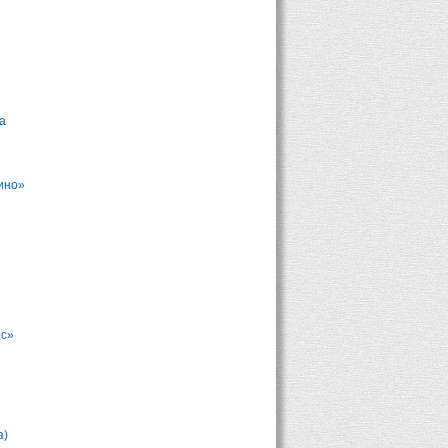
ша
ино»
ес»
а)