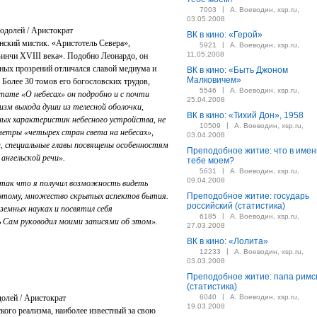
|
7003
А. Воеводин, xsp.ru,
03.05.2008
Водолей / Аристократ
ВК в кино: «Герой»
нский мистик. «Аристотель Севера»,
|
5921
А. Воеводин, xsp.ru,
11.05.2008
инчи ХVIII века». Подобно Леонардо, он
ых прозрений отличался славой медиума и
ВК в кино: «Быть Джоном
Малковичем»
Более 30 томов его богословских трудов,
|
5546
А. Воеводин, xsp.ru,
ктате «О небесах» он подробно и с почти
25.04.2008
зм выхода души из телесной оболочки,
ВК в кино: «Тихий Дон», 1958
ых характеристик небесного устройства, не
|
10509
А. Воеводин, xsp.ru,
етры «четырех стран света на небесах»,
03.04.2008
а, специальные главы посвящены особенностям
Преподобное житие: что в имен
ангельской речи».
тебе моем?
|
5631
А. Воеводин, xsp.ru,
09.04.2008
 так что я получил возможность видеть
ря этому, множество скрытых аспектов бытия.
Преподобное житие: государь
российский (статистика)
земных науках и посвятил себя
|
6185
А. Воеводин, xsp.ru,
 Сам руководил моими записями об этом».
27.03.2008
ВК в кино: «Лолита»
|
12233
А. Воеводин, xsp.ru,
03.03.2008
Преподобное житие: папа римс
(статистика)
|
долей / Аристократ
6040
А. Воеводин, xsp.ru,
19.03.2008
кого реализма, наиболее известный за свою