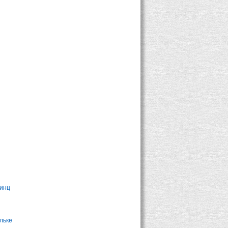
ринц
льке