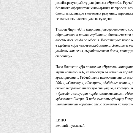
дизайнерскую работу для фильма
«Чужой»
. Редча
безликого оформителя кинокартины на уровень соз
биологии жизни до внеземных разумных персонаже
гениальность кажется уже не суждено.
Тимоти Лири:
«Они (картины) недвусмысленно со
обращаются к нашим глубинным, биологическим
восемь месяцев до рождения. Влагалищные пейз
в глубины ядра человеческой клетки. Хотите взгл
увидеть, как гены, вырабатывают белок, клонир
страницу».
Папа Джонсон:
«До появления «Чужого» кинофант
мути категории Б, не имеющей за собой ни порядо
зрелищности… Редчайшими исключениями из всего
2001», «Сталкер», «Солярис», «Звёздные войны», к
сильно исправила тяжёлую ситуацию, в которой 
«Чужой» и ситуация кардинально меняется. Идее
художника Гигера. И надо сказать чудище у Гигер
инопланетный корабль с спейс жокеями на борту
КИНО
великий и ужасный.