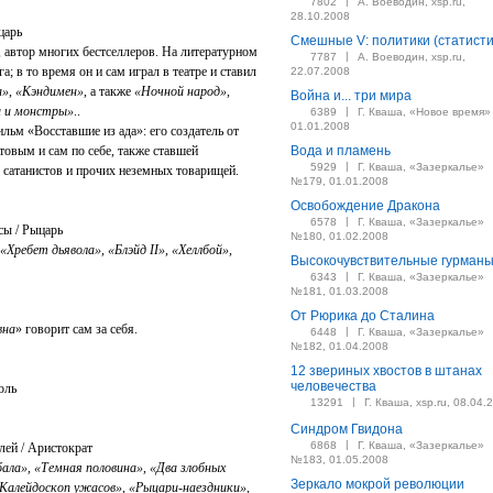
|
7802
А. Воеводин, xsp.ru,
28.10.2008
ыцарь
Смешные V: политики (статисти
, автор многих бестселлеров. На литературном
|
7787
А. Воеводин, xsp.ru,
; в то время он и сам играл в театре и ставил
22.07.2008
а», «Кэндимен»
, а также
«Ночной народ»,
Война и... три мира
и и монстры»
..
|
6389
Г. Кваша, «Новое время»
01.01.2008
льм «Восставшие из ада»: его создатель от
товым и сам по себе, также ставшей
Вода и пламень
|
5929
Г. Кваша, «Зазеркалье»
 сатанистов и прочих неземных товарищей.
№179, 01.01.2008
Освобождение Дракона
|
6578
Г. Кваша, «Зазеркалье»
есы / Рыцарь
№180, 01.02.2008
ребет дьявола», «Блэйд II», «Хеллбой»,
Высокочувствительные гурман
|
6343
Г. Кваша, «Зазеркалье»
№181, 01.03.2008
От Рюрика до Сталина
вна
» говорит сам за себя.
|
6448
Г. Кваша, «Зазеркалье»
№182, 01.04.2008
12 звериных хвостов в штанах
человечества
роль
|
13291
Г. Кваша, xsp.ru, 08.04.
Синдром Гвидона
|
6868
Г. Кваша, «Зазеркалье»
лей / Аристократ
№183, 01.05.2008
ала», «Темная половина», «Два злобных
Зеркало мокрой революции
«Калейдоскоп ужасов», «Рыцари-наездники»,