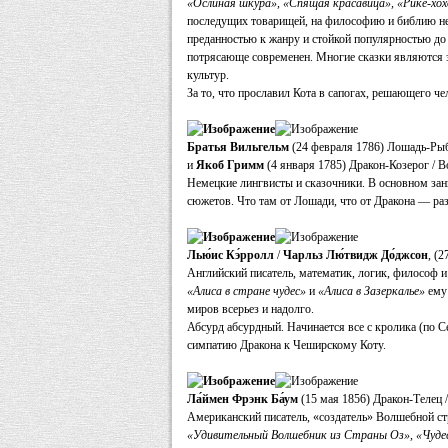
«Ослиная шкура», «Спящая красавица», «Рике-хох
последущих товарищей, на философию и библию не 
преданностью к жанру и стойкой популярностью до 
потрясающе современен. Многие сказки являются
культур.
За то, что прославил Кота в сапогах, решающего ч
Братья Вильгельм
(24 февраля 1786) Лошадь-Ры
и
Якоб Гримм
(4 января 1785) Дракон-Козерог /
Немецкие лингвисты и сказочники. В основном за
сюжетов. Что там от Лошади, что от Дракона — ра
Лью́ис Кэ́рролл
/
Чарльз Лю́твидж До́джсон
, (
Английский писатель, математик, логик, философ 
«Алиса в стране чудес»
и
«Алиса в Зазеркалье»
ему 
миров всерьез и надолго.
Абсурд абсурдный. Начинается все с кролика (по 
симпатию Дракона к Чеширскому Коту.
Ла́ймен Фрэнк Ба́ум
(15 мая 1856) Дракон-Телец 
Американский писатель, «создатель» Волшебной с
«Удивительный Волшебник из Страны Оз», «Чуде