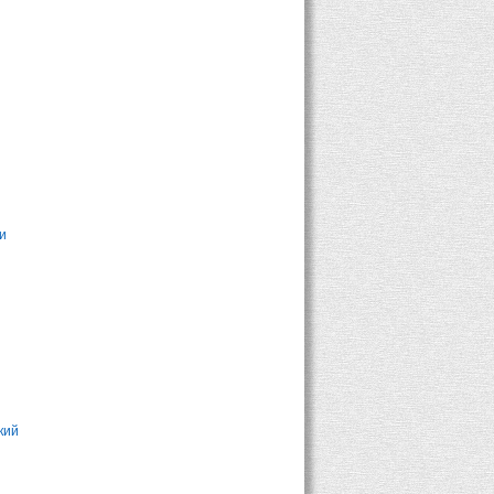
и
кий