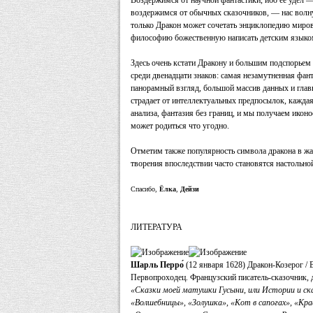
Воздержимся от научной фантастики, ибо ее удел 
воздержимся от обычных сказочников, — нас волн
только Дракон может сочетать энциклопедию миро
философию божественную написать детским язык
Здесь очень кстати Дракону и большим подспорьем
среди двенадцати знаков: самая незамутненная фант
панорамный взгляд, большой массив данных и глав
страдает от интеллектуальных предпосылок, каждая
анализа, фантазия без границ, и мы получаем икон
может родиться что угодно.
Отметим также популярность символа дракона в жан
творения впоследствии часто становятся настольн
Спасибо,
Ёлка
,
Дейзи
ЛИТЕРАТУРА
Шарль Перро́
(12 января 1628) Дракон-Козерог /
Первопроходец. Французский писатель-сказочник, д
«Сказки моей матушки Гусыни, или Истории и ска
«Волшебницы», «Золушка», «Кот в сапогах», «Кра