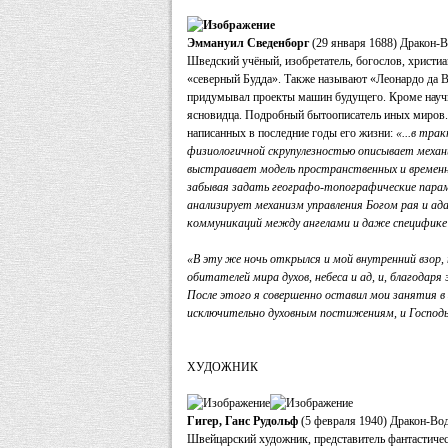
Эммануил Сведенборг
(29 января 1688) Дракон-
Шведский учёный, изобретатель, богослов, христиа
«северный Будда». Также называют «Леонардо да В
придумывал проекты машин будущего. Кроме научн
ясновидца. Подробный бытоописатель иных миров. 
написанных в последние годы его жизни:
«...в тра
физиологичной скрупулезностью описывает механи
выстраивает модель пространственных и временн
забывая задать географо-топографические парам
анализирует механизм управления Богом рая и ад
коммуникаций между ангелами и даже специфике 
«В эту же ночь открылся и мой внутренний взор,
обитателей мира духов, небеса и ад, и, благода
После этого я совершенно оставил мои занятия в 
исключительно духовным постижениям, и Господь
ХУДОЖНИК
Гигер, Ганс Рудольф
(5 февраля 1940) Дракон-Во
Швейцарский художник, представитель фантастичес