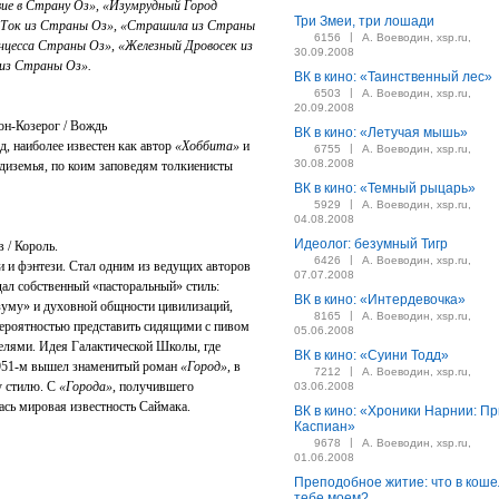
ие в Страну Оз», «Изумрудный Город
Три Змеи, три лошади
-Ток из Страны Оз», «Страшила из Страны
|
6156
А. Воеводин, xsp.ru,
нцесса Страны Оз», «Железный Дровосек из
30.09.2008
из Страны Оз».
ВК в кино: «Таинственный лес»
|
6503
А. Воеводин, xsp.ru,
20.09.2008
он-Козерог / Вождь
ВК в кино: «Летучая мышь»
д, наиболее известен как автор
«Хоббита»
и
|
6755
А. Воеводин, xsp.ru,
30.08.2008
едиземья, по коим заповедям толкиенисты
ВК в кино: «Темный рыцарь»
|
5929
А. Воеводин, xsp.ru,
04.08.2008
Идеолог: безумный Тигр
в / Король.
|
6426
А. Воеводин, xsp.ru,
и и фэнтези. Стал одним из ведущих авторов
07.07.2008
ал собственный «пасторальный» стиль:
ВК в кино: «Интердевочка»
азуму» и духовной общности цивилизаций,
|
8165
А. Воеводин, xsp.ru,
ероятностью представить сидящими с пивом
05.06.2008
телями. Идея Галактической Школы, где
ВК в кино: «Суини Тодд»
1951-м вышел знаменитый роман
«Город»
, в
|
7212
А. Воеводин, xsp.ru,
у стилю. С
«Города»
, получившего
03.06.2008
сь мировая известность Саймака.
ВК в кино: «Хроники Нарнии: П
Каспиан»
|
9678
А. Воеводин, xsp.ru,
01.06.2008
Преподобное житие: что в коше
тебе моем?