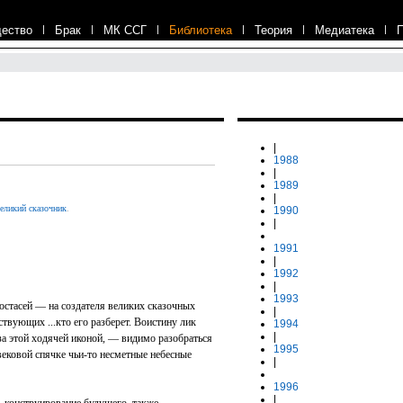
ество
|
Брак
|
МК ССГ
|
Библиотека
|
Теория
|
Медиатека
|
|
1988
|
1989
|
еликий сказочник
.
1990
|
1991
|
1992
|
1993
постасей — на создателя великих сказочных
|
вующих ...кто его разберет. Воистину лик
1994
|
 за этой ходячей иконой, — видимо разобраться
1995
ковой спячке чьи-то несметные небесные
|
1996
|