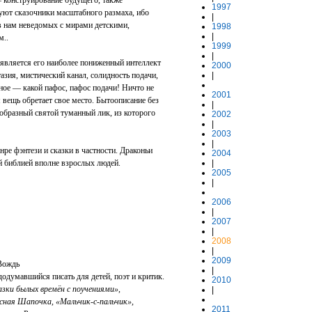
— конструирование будущего, также
1997
уют сказочники масштабного размаха, ибо
|
в нам неведомых с мирами детскими,
1998
|
ом..
1999
|
 является его наиболее пониженный интеллект
2000
азия, мистический канал, солидность подачи,
|
ное — какой пафос, пафос подачи! Ничто не
2001
 вещь обретает свое место. Бытоописание без
|
ообразный святой туманный лик, из которого
2002
|
2003
|
ре фэнтези и сказки в частности. Драконьи
2004
ой библией вполне взрослых людей.
|
2005
|
2006
|
2007
|
2008
|
2009
 Вождь
|
одумавшийся писать для детей, поэт и критик.
2010
зки былых времён с поучениями»,
|
сная Шапочка, «Мальчик-с-пальчик»,
2011