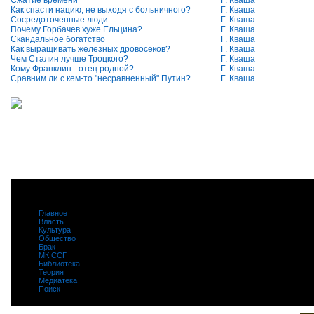
Сжатие времени
Г. Кваша
Как спасти нацию, не выходя с больничного?
Г. Кваша
Сосредоточенные люди
Г. Кваша
Почему Горбачев хуже Ельцина?
Г. Кваша
Скандальное богатство
Г. Кваша
Как выращивать железных дровосеков?
Г. Кваша
Чем Сталин лучше Троцкого?
Г. Кваша
Кому Франклин - отец родной?
Г. Кваша
Сравним ли с кем-то "несравненный" Путин?
Г. Кваша
Главное
|
Власть
|
Культура
|
Общество
|
Брак
|
МК ССГ
|
Библиотека
|
Теория
|
Медиатека
|
Поиск
|