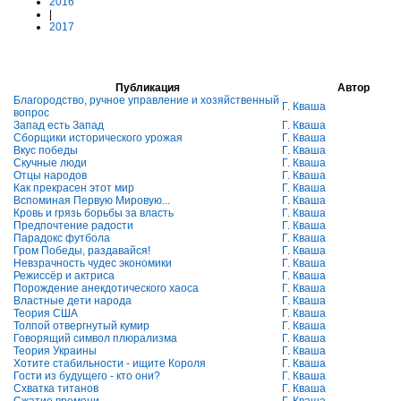
2016
|
2017
Публикация
Автор
Благородство, ручное управление и хозяйственный
Г. Кваша
вопрос
Запад есть Запад
Г. Кваша
Сборщики исторического урожая
Г. Кваша
Вкус победы
Г. Кваша
Скучные люди
Г. Кваша
Отцы народов
Г. Кваша
Как прекрасен этот мир
Г. Кваша
Вспоминая Первую Мировую...
Г. Кваша
Кровь и грязь борьбы за власть
Г. Кваша
Предпочтение радости
Г. Кваша
Парадокс футбола
Г. Кваша
Гром Победы, раздавайся!
Г. Кваша
Невзрачность чудес экономики
Г. Кваша
Режиссёр и актриса
Г. Кваша
Порождение анекдотического хаоса
Г. Кваша
Властные дети народа
Г. Кваша
Теория США
Г. Кваша
Толпой отвергнутый кумир
Г. Кваша
Говорящий символ плюрализма
Г. Кваша
Теория Украины
Г. Кваша
Хотите стабильности - ищите Короля
Г. Кваша
Гости из будущего - кто они?
Г. Кваша
Схватка титанов
Г. Кваша