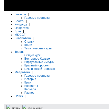
Главное
|
Годовые прогнозы
Власть
|
Культура
|
Общество
|
Брак
|
МК ССГ
|
Библиотека
|
Статьи
Книги
Тематические серии
Теория
|
Общий курс
Векторное Кольцо
Виртуальные имиджи
Брачный гороскоп
Циклический гороскоп
Медиатека
|
Годовые прогнозы
История
Брак
Возрасты
Карьера
Разное
Поиск
|
авторы
члены мк ссг