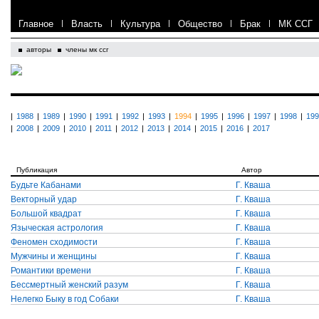
Главное
|
Власть
|
Культура
|
Общество
|
Брак
|
МК ССГ
авторы
члены мк ссг
|
1988
|
1989
|
1990
|
1991
|
1992
|
1993
|
1994
|
1995
|
1996
|
1997
|
1998
|
199
|
2008
|
2009
|
2010
|
2011
|
2012
|
2013
|
2014
|
2015
|
2016
|
2017
Публикация
Автор
Будьте Кабанами
Г. Кваша
Векторный удар
Г. Кваша
Большой квадрат
Г. Кваша
Языческая астрология
Г. Кваша
Феномен сходимости
Г. Кваша
Мужчины и женщины
Г. Кваша
Романтики времени
Г. Кваша
Бессмертный женский разум
Г. Кваша
Нелегко Быку в год Собаки
Г. Кваша