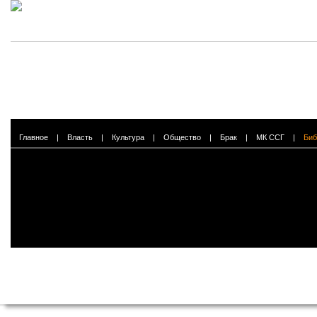
Главное
|
Власть
|
Культура
|
Общество
|
Брак
|
МК ССГ
|
Биб