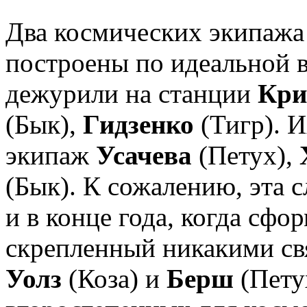
Два космических экипажа
построены по идеальной в
дежурили на станции
Кри
(Бык),
Гидзенко
(Тигр). 
экипаж
Усачева
(Петух),
(Бык). К сожалению, эта 
и в конце года, когда сфо
скрепленный никакими св
Уолз
(Коза) и
Берш
(Пету