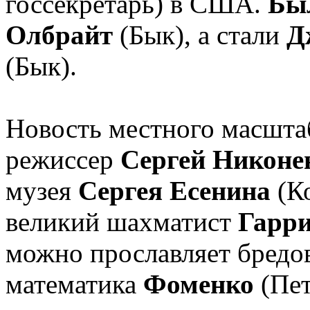
госсекретарь) в США.
Бы
Олбрайт
(Бык), а стали
Д
(Бык).
Новость местного масштаб
режиссер
Сергей Никоне
музея
Сергея Есенина
(Ко
великий шахматист
Гарри
можно прославляет бредо
математика
Фоменко
(Пет