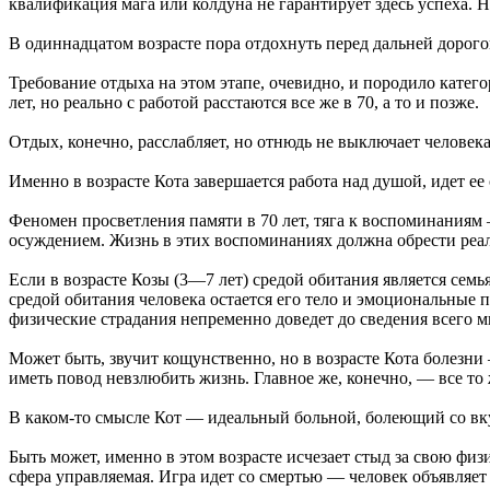
квалификация мага или колдуна не гарантирует здесь успеха. Н
В одиннадцатом возрасте пора отдохнуть перед дальней дорого
Требование отдыха на этом этапе, очевидно, и породило катего
лет, но реально с работой расстаются все же в 70, а то и позже.
Отдых, конечно, расслабляет, но отнюдь не выключает человека
Именно в возрасте Кота завершается работа над душой, идет ее
Феномен просветления памяти в 70 лет, тяга к воспоминаниям
осуждением. Жизнь в этих воспоминаниях должна обрести реаль
Если в возрасте Козы (3—7 лет) средой обитания является семь
средой обитания человека остается его тело и эмоциональные п
физические страдания непременно доведет до сведения всего ми
Может быть, звучит кощунственно, но в возрасте Кота болезни 
иметь повод невзлюбить жизнь. Главное же, конечно, — все то
В каком-то смысле Кот — идеальный больной, болеющий со вкусо
Быть может, именно в этом возрасте исчезает стыд за свою физ
сфера управляемая. Игра идет со смертью — человек объявляет 