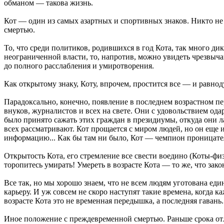
обманом — такова жизнь.
Кот — один из самых азартных и спортивных знаков. Никто не с
смертью.
То, что среди политиков, родившихся в год Кота, так много д
неограниченной власти, то, напротив, можно увидеть чрезвыч
до полного расслабления и умиротворения.
Как открытому знаку, Коту, впрочем, простится все — и равнод
Парадоксально, конечно, появление в последнем возрастном п
внуков, журналистов и всех на свете. Они с удовольствием од
было принято сажать этих граждан в президиумы, откуда они л
всех рассматривают. Кот прощается с миром людей, но он еще и
информацию... Как бы там ни было, Кот — чемпион проницате
Открытость Кота, его стремление все свести воедино (Коты-физ
торопитесь умирать! Умереть в возрасте Кота — то же, что зак
Все так, но мы хорошо знаем, что не всем людям уготована еди
карьеру. И уж совсем не скоро наступят такие времена, когда 
возрасте Кота это не временная передышка, а последняя гаван
Иное положение с преждевременной смертью. Раньше срока отл