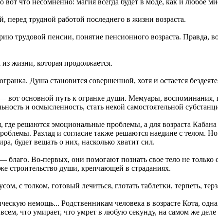
о вот что несомненно: магия всегда будет в моде, как и любое м
й, перед трудной работой последнего в жизни возраста.
рию трудовой пенсии, понятие пенсионного возраста. Правда, во 
 из жизни, которая продолжается.
 огранка. Душа становится совершенной, хотя и остается бездеят
 — вот основной путь к огранке души. Мемуары, воспоминания,
ность и осмысленность, стать некой самостоятельной субстанцие
я, где решаются эмоциональные проблемы, а для возраста Кабана 
роблемы. Разлад и согласие также решаются наедине с телом. Но
ра, будет вещать о них, насколько хватит сил.
— благо. Во-первых, они помогают познать свое тело не только с
 же строительство души, крепчающей в страданиях.
м, с толком, готовый лечиться, глотать таблетки, терпеть, терз
ическую немощь... Родственникам человека в возрасте Кота, одн
всем, что умирает, что умрет в любую секунду, на самом же деле 