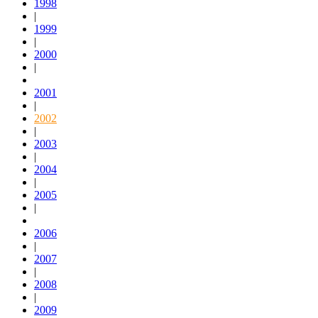
1998
|
1999
|
2000
|
2001
|
2002
|
2003
|
2004
|
2005
|
2006
|
2007
|
2008
|
2009