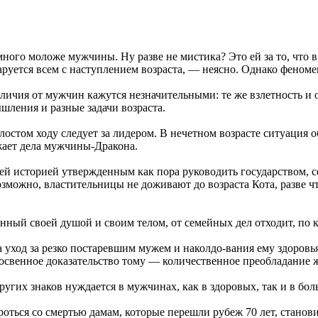
амного моложе мужчины. Ну разве не мистика? Это ей за то, чт
руется всем с наступлением возраста, — неясно. Однако феноме
личия от мужчин кажутся незначительными: те же взлетность и 
шления и разные задачи возраста.
стом ходу следует за лидером. В нечетном возрасте ситуация об
жает дела мужчины-Дракона.
ей историей утвержденным как пора руководить государством, с
озможно, властительницы не доживают до возраста Кота, разве ч
нный своей душой и своим телом, от семейных дел отходит, по к
 уход за резко постаревшим мужем и наколдо-вания ему здоровья.
освенное доказательство тому — количественное преобладание 
гих знаков нуждается в мужчинах, как в здоровых, так и в бол
ться со смертью дамам, которые перешли рубеж 70 лет, станови