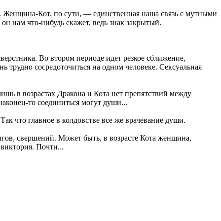
о. Женщина-Кот, по сути, — единственная наша связь с мутными
 он нам что-нибудь скажет, ведь знак закрытый.
сверстника. Во втором периоде идет резкое сближение,
нь трудно сосредоточиться на одном человеке. Сексуальная
лишь в возрастах Дракона и Кота нет препятствий между
наконец-то соединиться могут души...
к что главное в колдовстве все же врачевание души.
игов, свершений. Может быть, в возрасте Кота женщина,
виктория. Почти...