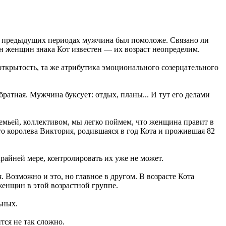
о в предыдущих периодах мужчина был помоложе. Связано ли
н женщин знака Кот известен — их возраст неопределим.
открытость, та же атрибутика эмоционального созерцательного
ратная. Мужчина буксует: отдых, планы... И тут его делами
емьей, коллективом, мы легко поймем, что женщина правит в
то королева Виктория, родившаяся в год Кота и прожившая 82
райней мере, контролировать их уже не может.
 Возможно и это, но главное в другом. В возрасте Кота
женщин в этой возрастной группе.
ьных.
тся не так сложно.