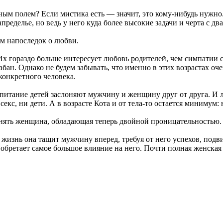
нным полем? Если мистика есть — значит, это кому-нибудь нужн
еделье, но ведь у него куда более высокие задачи и черта с два
им напоследок о любви.
 Их гораздо больше интересует любовь родителей, чем симпатии 
ан. Однако не будем забывать, что именно в этих возрастах оче
конкретного человека.
спитание детей заслоняют мужчину и женщину друг от друга. И 
с, ни дети. А в возрасте Кота и от тела-то остается минимум: 
ть женщина, обладающая теперь двойной проницательностью. Та
жизнь она тащит мужчину вперед, требуя от него успехов, подв
бретает самое большое влияние на него. Почти полная женская 