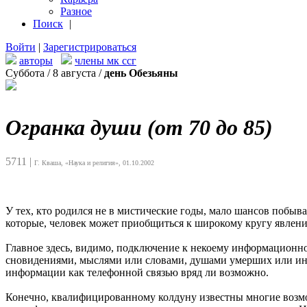
Разное
Поиск
|
Войти
|
Зарегистрироваться
авторы
члены мк ссг
Суббота / 8 августа /
день Обезьяны
Огранка души (от 70 до 85)
5711
|
Г. Кваша, «Наука и религия», 01.10.2002
У тех, кто родился не в мистические годы, мало шансов побыв
которые, человек может приобщиться к широкому кругу явлен
Главное здесь, видимо, подключение к некоему информационно
сновидениями, мыслями или словами, душами умерших или иноп
информации как телефонной связью вряд ли возможно.
Конечно, квалифицированному колдуну известны многие возможн