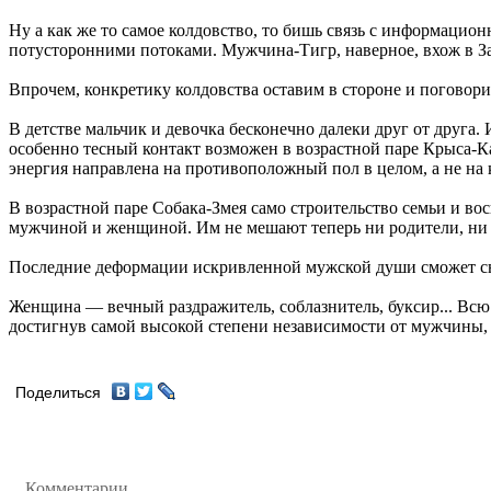
Ну а как же то самое колдовство, то бишь связь с информацио
потусторонними потоками. Мужчина-Тигр, наверное, вхож в Запр
Впрочем, конкретику колдовства оставим в стороне и поговор
В детстве мальчик и девочка бесконечно далеки друг от друга.
особенно тесный контакт возможен в возрастной паре Крыса-Каб
энергия направлена на противоположный пол в целом, а не на 
В возрастной паре Собака-Змея само строительство семьи и во
мужчиной и женщиной. Им не мешают теперь ни родители, ни сек
Последние деформации искривленной мужской души сможет сня
Женщина — вечный раздражитель, соблазнитель, буксир... Всю 
достигнув самой высокой степени независимости от мужчины, о
Поделиться
Комментарии