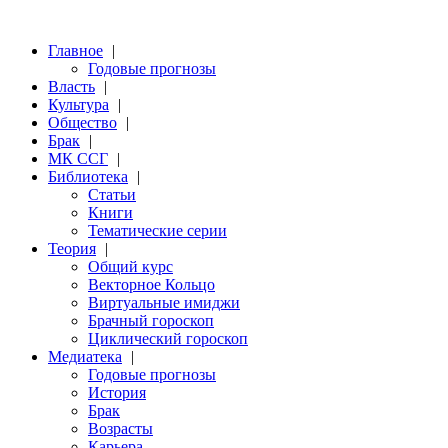
Главное
|
Годовые прогнозы
Власть
|
Культура
|
Общество
|
Брак
|
МК ССГ
|
Библиотека
|
Статьи
Книги
Тематические серии
Теория
|
Общий курс
Векторное Кольцо
Виртуальные имиджи
Брачный гороскоп
Циклический гороскоп
Медиатека
|
Годовые прогнозы
История
Брак
Возрасты
Карьера