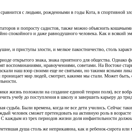
равнится с людьми, рожденными в годы Кота, в спортивной злост
иктаторов и попросту садистов, также можно объяснить кошачьим
айно спокойного и даже равнодушного человека. Как и всякий э
ушие, и приступы злости, и мелкое пакостничество, столь харак
ериоде открытого знака, знака приятного для общества. Однако
арят воспоминаниями, нравоучениями, советами. На Востоке стар
аскали наш взор своими еще не святыми, но такими ясными лика
 проницает мир людей, смотрит, какими мы стали. Может быть, о
льности.
ики жизнь положили на создание единой теории поля), все вобра
ончить учебу до поступления в школу и завершить карьеру до три
ная судьба. Были времена, когда не все дети учились. Сейчас та
каждый человек сможет претендовать на активную роль в возраст
ь. С каждым из трех периодов жизни доля инфантильности должна
етевшая душа столь же неприкаянна, как и ребенок-сирота или 