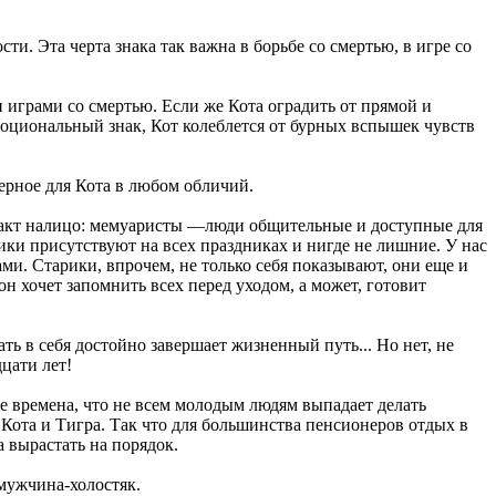
и. Эта черта знака так важна в борьбе со смертью, в игре со
и играми со смертью. Если же Кота оградить от прямой и
моциональный знак, Кот колеблется от бурных вспышек чувств
терное для Кота в любом обличий.
 факт налицо: мемуаристы —люди общительные и доступные для
ики присутствуют на всех праздниках и нигде не лишние. У нас
ми. Старики, впрочем, не только себя показывают, они еще и
н хочет запомнить всех перед уходом, а может, готовит
ть в себя достойно завершает жизненный путь... Но нет, не
дцати лет!
кие времена, что не всем молодым людям выпадает делать
е Кота и Тигра. Так что для большинства пенсионеров отдых в
 вырастать на порядок.
мужчина-холостяк.