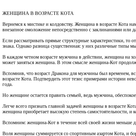
ЖЕНЩИНА В ВОЗРАСТЕ КОТА
Вернемся к мистике и колдовству. Женщина в возрасте Кота н
внезапное омоложение непосредственно с заклинаниями или да
Если рассматривать прямые структурные характеристики, то от
знака. Однако разница существенная: у них различные типы мы
В каждом четном возрасте мужчина в действии, женщина на холо
может заняться женщина. В этом смысле женщина-Кот продол
Вспомнив, что возраст Дракона для мужчины был временем, вс
возрасте Кота. Подтвердить этот тезис примерами истории нев
года.
Но женщине остается править семьей, ведь мужчина, обеспокое
Легче всего признать главной задачей женщины в возрасте Кота
женщина приобретает высокую степень самостоятельности, и к
Вспомним: женщина-Кот в течение всей своей жизни меньше дру
Воля женщины суммируется со спортивным азартом Кота, и боро