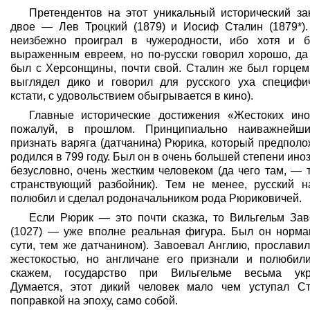
Претендентов на этот уникальный исторический за
двое — Лев Троцкий (1879) и Иосиф Сталин (1879*).
неизбежно проиграл в чужеродности, ибо хотя и 
выраженным евреем, но по-русски говорил хорошо, да
был с Херсонщины, почти свой. Сталин же был горцем 
выглядел дико и говорил для русского уха специфич
кстати, с удовольствием обыгрывается в кино).
Главные исторические достижения «Жестоких ино
пожалуй, в прошлом. Принципиально наиважнейши
признать варяга (датчанина) Рюрика, который предпол
родился в 799 году. Был он в очень большей степени ино
безусловно, очень жестким человеком (да чего там, —
странствующий разбойник). Тем не менее, русский н
полюбил и сделал родоначальником рода Рюриковичей.
Если Рюрик — это почти сказка, то Вильгельм Зав
(1027) — уже вполне реальная фигура. Был он норма
сути, тем же датчанином). Завоевал Англию, прослави
жестокостью, но англичане его признали и полюбил
скажем, государство при Вильгельме весьма укр
Думается, этот дикий человек мало чем уступал Ст
поправкой на эпоху, само собой.