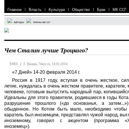
Главное
|
Власть
|
Культура
|
Общество
|
Брак
|
МК ССГ
авторы
члены мк ссг
Чем Сталин лучше Троцкого?
|
5483
Г. Кваша, 7days.ru, 14.02.2014
«7 Дней» 14-20 февраля 2014 г.
Россия в 1917 году, вступая в очень жесткое, сил
летие, нуждалась в очень жестком правителе, карателе, 
человеке, готовым выпустить народный пар, копившийс
Идеальны для этого правители, родившиеся в годы Кота
разрушение прошлого («до основанья, а затем...»
обыденное. Но Котом быть мало, необходимо чтобы 
каратель был иноземцем, представлял чужой народ, выг
иноземному, говорил с акцентом (программа «Ж
иноземец»).