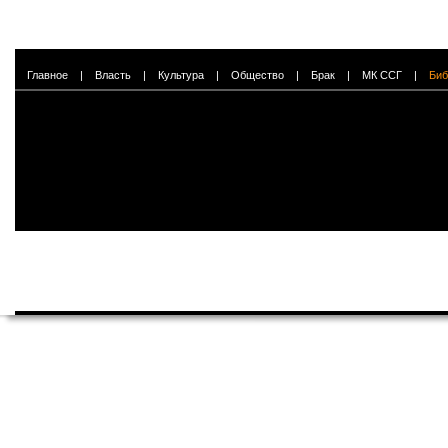
Главное
|
Власть
|
Культура
|
Общество
|
Брак
|
МК ССГ
|
Биб