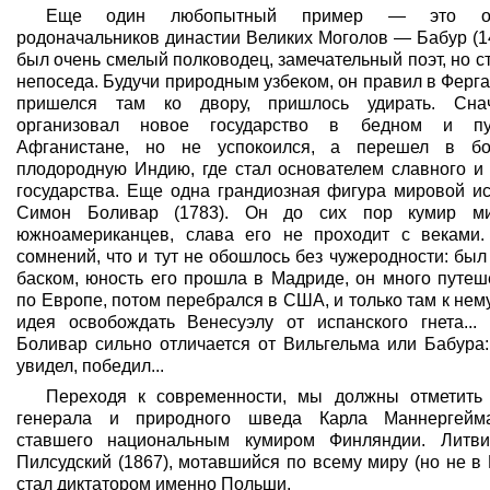
Еще один любопытный пример — это о
родоначальников династии Великих Моголов — Бабур (1
был очень смелый полководец, замечательный поэт, но с
непоседа. Будучи природным узбеком, он правил в Ферга
пришелся там ко двору, пришлось удирать. Сна
организовал новое государство в бедном и пу
Афганистане, но не успокоился, а перешел в бо
плодородную Индию, где стал основателем славного и 
государства. Еще одна грандиозная фигура мировой и
Симон Боливар (1783). Он до сих пор кумир ми
южноамериканцев, слава его не проходит с веками.
сомнений, что и тут не обошлось без чужеродности: бы
баском, юность его прошла в Мадриде, он много путеш
по Европе, потом перебрался в США, и только там к не
идея освобождать Венесуэлу от испанского гнета...
Боливар сильно отличается от Вильгельма или Бабура:
увидел, победил...
Переходя к современности, мы должны отметить 
генерала и природного шведа Карла Маннергейма
ставшего национальным кумиром Финляндии. Литв
Пилсудский (1867), мотавшийся по всему миру (но не в
стал диктатором именно Польши.