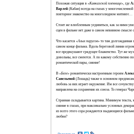
Похожая ситуация в
«Кавказской пленнице»
, где
А
Варлей
(Кабан) всегда на глазах у многочисленной
повторное знакомство на многолюдном митинге…
Стоит же влюбленным уединиться, как за ними увя
сцен в фильме нет даже в самом невинном смысле с
Что касается
«Алых парусов»
то там долгожданная 
самом конце фильма. Вдоль береговой линии огромн
все предвкушают грядущее блаженство. Тут же м
довольны, все смеются. А по какому собственно п
романтической пары, сияние!
В
«Беге»
романтически настроенным героям
Алекс
Савельевой
(Лошадь) также в основном предписан
любовь за них играет окружение. Им все сочувству
направлена на сохранения их союза. То генерал Чарн
Странная складывается картина. Минимум текста, 
сияние в глазах, при максимально условных декор
из всего этого сора рождаются выдающиеся фильмы
любви?
Поделиться