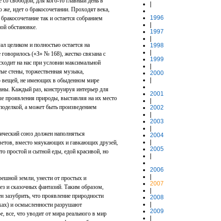
 со свободой, для кого-то главный день в
|
о же, идет о бракосочетании. Проходят века,
1996
 бракосочетание так и остается собранием
|
ой обстановке.
1997
|
уал целиком и полностью остается на
1998
|
 говорилось («З» № 168), жестко связана с
1999
нисходит на нас при условии максимальной
|
тые стены, торжественная музыка,
2000
|
во вещей, не имеющих в обыденном мире
аны. Каждый раз, конструируя интерьер для
2001
е проявления природы, выставляя на их место
|
поделкой, а может быть произведением
2002
|
2003
|
ический союз должен наполняться
2004
|
ветов, вместо мяукающих и гавкающих друзей,
2005
 простой и сытной еды, едой красивой, но
|
2006
|
грешной земли, унести от простых и
2007
рез и сказочных фантазий. Таким образом,
|
н зазубрить, что проявление природности
2008
|
уках) и осмысленности разрушают
2009
е, все, что уводит от мира реального в мир
|