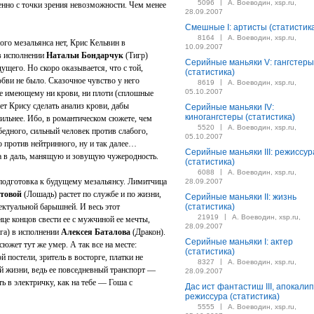
|
5096
А. Воеводин, xsp.ru,
енно с точки зрения невозможности. Чем менее
28.09.2007
Смешные I: артисты (статистик
|
8164
А. Воеводин, xsp.ru,
ого мезальянса нет, Крис Кельвин в
10.09.2007
в исполнении
Натальи Бондарчук
(Тигр)
Серийные маньяки V: гангстеры
щего. Но скоро оказывается, что с той,
(статистика)
бви не было. Сказочное чувство у него
|
8619
А. Воеводин, xsp.ru,
05.10.2007
не имеющему ни крови, ни плоти (сплошные
ет Крису сделать анализ крови, дабы
Серийные маньяки IV:
киногангстеры (статистика)
сильнее. Ибо, в романтическом сюжете, чем
|
5520
А. Воеводин, xsp.ru,
бедного, сильный человек против слабого,
05.10.2007
 против нейтринного, ну и так далее…
Серийные маньяки III: режиссур
 а в даль, манящую и зовущую чужеродность.
(статистика)
|
6088
А. Воеводин, xsp.ru,
 подготовка к будущему мезальянсу. Лимитчица
28.09.2007
товой
(Лошадь) растет по службе и по жизни,
Серийные маньяки II: жизнь
ектуальной барышней. И весь этот
(статистика)
|
21919
А. Воеводин, xsp.ru,
нце концов свести ее с мужчиной ее мечты,
28.09.2007
га) в исполнении
Алексея Баталова
(Дракон).
Серийные маньяки I: актер
южет тут же умер. А так все на месте:
(статистика)
й постели, зритель в восторге, платки не
|
8327
А. Воеводин, xsp.ru,
й жизни, ведь ее повседневный транспорт —
28.09.2007
ть в электричку, как на тебе — Гоша с
Дас ист фантастиш III, апокалип
режиссура (статистика)
|
5555
А. Воеводин, xsp.ru,