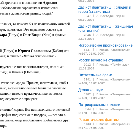
05.10.2007
бый крестьянин в исполнении
Адриано
Дас ист фантастиш II: злодеи и
и избалованная горожанка в исполнении
герои (статистика)
вести в жизни столь разных людей?
|
8247
А. Воеводин, xsp.ru,
05.10.2007
х планет, то почему бы не познакомить жителей
Дас ист фантастиш I: женщина-
неры, привычки. Это идеальная основа для
(статистика)
хара
(Петух) и
Олег Видов
(Коза) в фильме
|
7846
А. Воеводин, xsp.ru,
23.04.2007
Историческое прогнозирование
|
6337
Г. Кваша, «Зазеркалье»
й
(Петух) и
Юрием Соломиным
(Кабан) или
№167, 01.01.2007
ака) в фильме
«Вид на жительство»
.
России ничего не страшно
|
6912
Г. Кваша, «Трибуна.ru»,
руется не только знаки актеров, но и знаки
12.01.2007
шадь) и Япония (Обезьяна).
Питательные браки
|
9341
Г. Кваша, «Зазеркалье»
стечение народа. Причем, желательно, чтобы
№168, 03.02.2007
ктивно, а сами влюбленные были бы пассивны.
Деловые люди
ених и невеста практически как из воска.
|
6202
Г. Кваша, «Зазеркалье»
№169, 01.03.2007
одное участие в процессе.
Патриархальные пляски
|
нтимной сцены. Все на глазах многочисленной
6344
Г. Кваша, «Зазеркалье»
№170, 07.04.2007
рафия поднесенная в подарок, — все это в
Романтические фантики
ая сцена, когда влюбленные пробираются друг
|
6133
Г. Кваша, «Зазеркалье»
мира.
№171, 05.05.2007