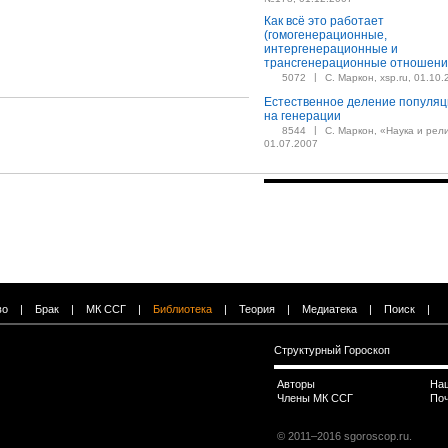
Как всё это работает
(гомогенерационные,
интергенерационные и
трансгенерационные отношени
|
5072
С. Маркон, xsp.ru, 01.10
Естественное деление популяц
на генерации
|
8544
С. Маркон, «Наука и рел
01.07.2007
во
|
Брак
|
МК ССГ
|
Библиотека
|
Теория
|
Медиатека
|
Поиск
|
Структурный Гороскоп
Авторы
На
Члены МК ССГ
По
© 2011–2016 sgoroscop.ru.