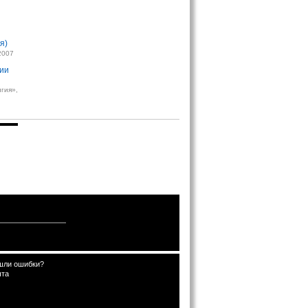
я)
.2007
ии
игия»,
шли ошибки?
чта