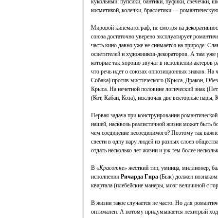
кукольный: пупсики, бантики, пуфики, свечечки, 
косметикой, колечки, браслетики — романтическую
Мировой кинематограф, не смотря на декоративнос
союза достаточно уверено эксплуатирует романтиче
часть кино давно уже не снимается на природе. Сла
осветителей и художников-декораторов. А там уже 
которые так хорошо звучат в исполнении актеров 
что речь идет о союзах оппозиционных знаков. На 
Собака) против мистического (Крыса, Дракон, Обе
Крыса. На нечетной половине логический знак (Пет
(Кот, Кабан, Коза), исключая две векторные пары, 
Первая задача при конструировании романтической
нашей, насквозь реалистичной жизни может быть 
чем соединение несоединимого? Поэтому так важно
свести в одну пару людей из разных слоев общества
отдать несколько лет жизни и уж тем более нескол
В
«Красотке»
жесткий тип, умница, миллионер, бал
исполнении
Ричарда Гира
(Бык) должен познакоми
квартала (плебейские манеры, мозг величиной с г
В жизни такое случается не часто. Но для романти
оптимален. А потому придумывается нехитрый ход 