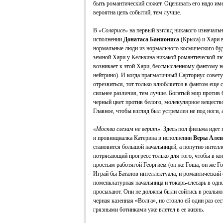
быть романтический сюжет. Оценивать его надо им
вероятна цепь событий, тем лучше.
В
«Солярисе»
на первый взгляд никакого изначальн
исполнении
Донатаса Баниониса
(Крыса) и Хари 
нормальные люди из нормального космического буду
земной Хари у Кельвина никакой романтической лю
возникает к этой Хари, бессмысленному фантому 
нейтрино). И когда прагматичный Сарториус совету
отрезвиться, тот только влюбляется в фантом еще 
сильнее различия, тем лучше. Богатый мир против 
черный цвет против белого, молекулярное вещество
Главное, чтобы взгляд был устремлен не под ноги,
«Москва слезам не верит»
. Здесь пол фильма идет
и провинциалка Катерина в исполнении
Веры Ален
становится большой начальницей, а попутно интелл
потрясающий прогресс только для того, чтобы в ко
простым работягой Георгием (он же Гоша, он же Го
Играй бы Баталов интеллектуала, и романтический с
номенклатурная начальница и токарь-слесарь в одно
просыхают. Они не должны были сойтись в реально
черная казенная «Волга», но стоило ей один раз сес
грязными ботинками уже влетел в ее жизнь.