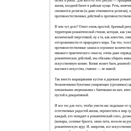
полях и реках. Для кого-то этот ритуал — прощание
жизнь, входной билет в райские кущи. Речь, конечн
сменяются религии (и даже отменяются религии), а
противоестественных действий в противоестественн
В чем тут дело? Ответ очень простой, брачный рит
территории романтической стихии, которая, как уже
космической энергетикой, ну а та, как известно, с
отгороженности от природного мира. Так что, толс
противоестественные запахи и огромное количест
никакого практического смысла, очень даже оправд
романтических действий, мы обязаны убирать живы
искусственную копию. Копия может быть дешевой 
высокого искусства, главное — не живой.
Так вместо выращивания кустов и деревьев романт
бесконечными букетами умирающих (срезанных) ц
плюшевыми зверюшками с бантиками на шее, вместо
пустой и декоративной.
И все это для того, чтобы унести нас подальше от 
естественных радостей жизни, переместить в мир г
каждый, кто попадает в романтический союз, долже
(комары, соленые брызги, запах пота, мозоли на р
романтическую ауру. И, напротив, все искусственно