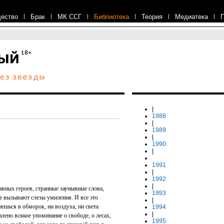
ество
|
Брак
|
МК ССГ
|
Библиотека
|
Теория
|
Медиатека
|
|
1988
|
1989
|
1990
|
1991
|
1992
|
авных героев, странные заунывные слова,
1993
е вызывают слезы умиления. И все это
|
ешься в обморок, ни воздуха, ни света
1994
|
лено всякое упоминание о свободе, о лесах,
1995