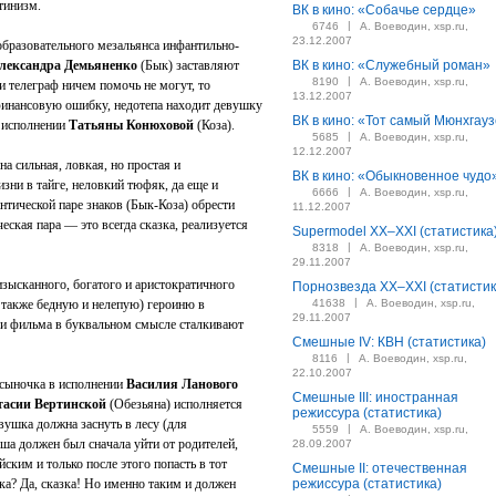
тинизм.
ВК в кино: «Собачье сердце»
|
6746
А. Воеводин, xsp.ru,
23.12.2007
образовательного мезальянса инфантильно-
лександра Демьяненко
(Бык) заставляют
ВК в кино: «Служебный роман»
|
8190
А. Воеводин, xsp.ru,
и телеграф ничем помочь не могут, то
13.12.2007
финансовую ошибку, недотепа находит девушку
ВК в кино: «Тот самый Мюнхгау
в исполнении
Татьяны Конюховой
(Коза).
|
5685
А. Воеводин, xsp.ru,
12.12.2007
на сильная, ловкая, но простая и
ВК в кино: «Обыкновенное чудо
зни в тайге, неловкий тюфяк, да еще и
|
6666
А. Воеводин, xsp.ru,
нтической паре знаков (Бык-Коза) обрести
11.12.2007
еская пара — это всегда сказка, реализуется
Supermodel XX–XXI (статистика
|
8318
А. Воеводин, xsp.ru,
29.11.2007
изысканного, богатого и аристократичного
Порнозвезда XX–XXI (статистик
|
 также бедную и нелепую) героиню в
41638
А. Воеводин, xsp.ru,
29.11.2007
и фильма в буквальном смысле сталкивают
Смешные IV: КВН (статистика)
|
8116
А. Воеводин, xsp.ru,
22.10.2007
 сыночка в исполнении
Василия Ланового
Смешные III: иностранная
тасии Вертинской
(Обезьяна) исполняется
режиссура (статистика)
ушка должна заснуть в лесу (для
|
5559
А. Воеводин, xsp.ru,
ша должен был сначала уйти от родителей,
28.09.2007
йским и только после этого попасть в тот
Смешные II: отечественная
ка? Да, сказка! Но именно таким и должен
режиссура (статистика)