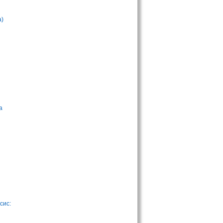
а)
а
сис: