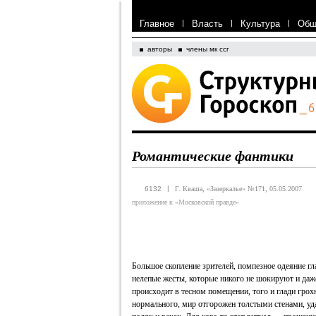
Главное
|
Власть
|
Культура
|
Общ
авторы
члены мк ссг
Романтические фантики
|
6132
Г. Кваша, «Зазеркалье» №171, 05.05.2007
приложение к «Московской правде»
Большое скопление зрителей, помпезное одеяние гл
нелепые жесты, которые никого не шокируют и даж
происходит в тесном помещении, того и глади грохн
нормального, мир отгорожен толстыми стенами, уда