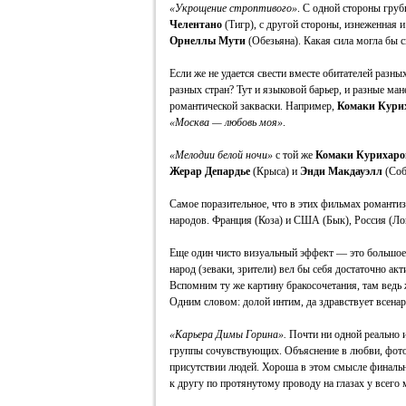
«Укрощение строптивого»
. С одной стороны гру
Челентано
(Тигр), с другой стороны, изнеженная 
Орнеллы Мути
(Обезьяна). Какая сила могла бы с
Если же не удается свести вместе обитателей разны
разных стран? Тут и языковой барьер, и разные ма
романтической закваски. Например,
Комаки Кури
«Москва — любовь моя»
.
«Мелодии белой ночи»
с той же
Комаки Курихаро
Жерар Депардье
(Крыса) и
Энди Макдауэлл
(Соб
Самое поразительное, что в этих фильмах романтизи
народов. Франция (Коза) и США (Бык), Россия (Ло
Еще один чисто визуальный эффект — это большое 
народ (зеваки, зрители) вел бы себя достаточно а
Вспомним ту же картину бракосочетания, там ведь ж
Одним словом: долой интим, да здравствует всенар
«Карьера Димы Горина».
Почти ни одной реально и
группы сочувствующих. Объяснение в любви, фотог
присутствии людей. Хороша в этом смысле финальн
к другу по протянутому проводу на глазах у всего 