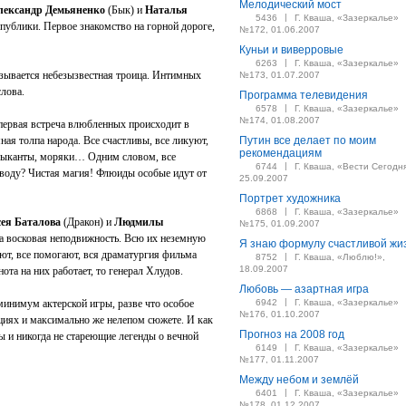
Мелодический мост
лександр Демьяненко
(Бык) и
Наталья
|
5436
Г. Кваша, «Зазеркалье»
 публики. Первое знакомство на горной дороге,
№172, 01.06.2007
Куньи и виверровые
|
6263
Г. Кваша, «Зазеркалье»
зывается небезызвестная троица. Интимных
№173, 01.07.2007
лова.
Программа телевидения
|
6578
Г. Кваша, «Зазеркалье»
№174, 01.08.2007
первая встреча влюбленных происходит в
ая толпа народа. Все счастливы, все ликуют,
Путин все делает по моим
рекомендациям
узыканты, моряки… Одним словом, все
|
6744
Г. Кваша, «Вести Сегодн
оводу? Чистая магия! Флюиды особые идут от
25.09.2007
Портрет художника
|
6868
Г. Кваша, «Зазеркалье»
ея Баталова
(Дракон) и
Людмилы
№175, 01.09.2007
а восковая неподвижность. Всю их неземную
Я знаю формулу счастливой жи
ют, все помогают, вся драматургия фильма
|
8752
Г. Кваша, «Люблю!»,
18.09.2007
ота на них работает, то генерал Хлудов.
Любовь — азартная игра
|
минимум актерской игры, разве что особое
6942
Г. Кваша, «Зазеркалье»
№176, 01.10.2007
ациях и максимально же нелепом сюжете. И как
Прогноз на 2008 год
 и никогда не стареющие легенды о вечной
|
6149
Г. Кваша, «Зазеркалье»
№177, 01.11.2007
Между небом и землёй
|
6401
Г. Кваша, «Зазеркалье»
№178, 01.12.2007