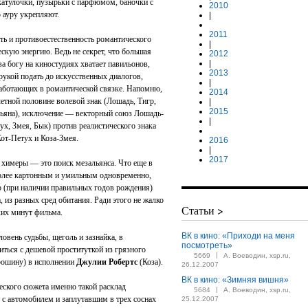
шкатулочки, пузырьки с парфюмом, баночки с
2010
 ауру укрепляют.
|
2011
ть и противоестественность романтического
|
скую энергию. Ведь не секрет, что большая
2012
|
ва богу на киностудиях хватает павильонов,
2013
рукой подать до искусственных диалогов,
|
работающих в романтической связке. Напомню,
2014
четной половине волевой знак (Лошадь, Тигр,
|
2015
зьяна), исключение — векторный союз Лошадь-
|
ух, Змея, Бык) против реалистического знака
Кот-Петух и Коза-Змея.
2016
|
2017
 химеры — это поиск мезальянса. Что еще в
более картонным и умильным одновременно,
 (при наличии правильных годов рождения)
, из разных сред обитания. Ради этого не жалко
Статьи >
ьких минут фильма.
ВК в кино: «Приходи на меня
овень судьбы, щеголь и зазнайка, в
посмотреть»
ться с дешевой проституткой из грязного
|
5669
А. Воеводин, xsp.ru,
орошину) в исполнении
Джулии Робертс
(Коза).
26.12.2007
ВК в кино: «Зимняя вишня»
ческого сюжета именно такой расклад
|
5684
А. Воеводин, xsp.ru,
с автомобилем и заплутавшим в трех соснах
25.12.2007