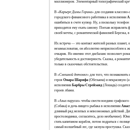
миллионером. Элементарный топографический кре
В
«Карьере Димы Горина»
для создания классово-
городского финансового работника в исполнении
А
ошибиться в счете купюр. Ну, а поскольку телефон 
приходится ему ехать самому. Поехав исправлять 
своей мечты, с романтической фамилией Березка, 
Их встреча — это контакт жителей разных планет, о
незамысловатая, он абсолютно неприспособлен к жи
очкарик. Но именно этот дисбаланс позволяет рома
убедительность и достоверность. Сказка, а романтич
только в сказочных обстоятельствах.
В
«Смешной девчонке»
для того, что познакомить 
героя
Омара Шарифа
(Обезьяна) и некрасивую (а
исполнении
Барбры Стрейзанд
(Лошадь) создател
героев лбами.
В
«Алых парусах»
чтобы свести воедино графского
(Собака) и дочь нищего рыбака в исполнении
Анас
длинный ряд нелепых и невозможных действий. Дев
простолюдинки, согласитесь, дело необычное). Юно
стать капитаном корабля, потом подраться с полице
самый волшебный лес, где заснула простушка. Сказ