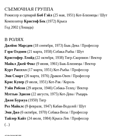
СЪЕМОЧНАЯ ГРУППА
Режиссер и сценарий
Боб Гэйл
(25 мая, 1951) Кот-Близнецы / Шут
Композитор
Кристоф Бек
(1972) Крыса
Год 2002 (Лошадь)
В РОЛЯХ
Джеймс Марсден
(18 сентября, 1973) Бык-Дева / Профессор
Гэри Олдмен
(21 марта, 1958) Собака-Рыбы / Шут
Кристофер Ллойд
(22 октября, 1938) Тигр-Скорпион / Вектор
Майкл Джей Фокс
(9 июня, 1961) Бык-Близнецы / Вектор
Курт Расселл
(17 марта, 1951) Кот-Рыбы / Профессор
Эми Смарт
(26 марта, 1976) Дракон-Овен / Профессор
Крис Купер
(9 июля, 1951) Кот-Рак / Король
Уэйн Робсон
(29 апреля, 1946) Собака-Телец / Вектор
Мэттью Эдисон
(22 августа, 1975) Кот-Дева / Рыцарь
Джон Буржуа
(1950) Тигр
Роз Майклс
(9 февраля, 1947) Кабан-Водолей / Шут
Эми Джо
(6 октября, 1970) Собака-Весы / Профессор
Тайлер Кайт
(24 июля, 1984) Крыса-Лев / Профессор
(...)