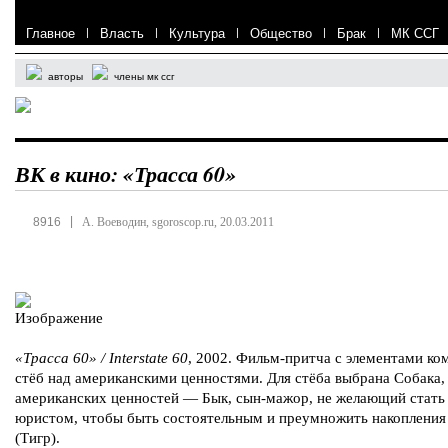
Главное
|
Власть
|
Культура
|
Общество
|
Брак
|
МК ССГ
авторы
члены мк ссг
ВК в кино: «Трасса 60»
|
8916
А. Воеводин, sgoroscop.ru, 20.03.2011
«Трасса 60» / Interstate 60
, 2002. Фильм-притча с элементами ко
стёб над американскими ценностями. Для стёба выбрана Собака,
американских ценностей — Бык, сын-мажор, не желающий стать
юристом, чтобы быть состоятельным и преумножить накопления
(Тигр).