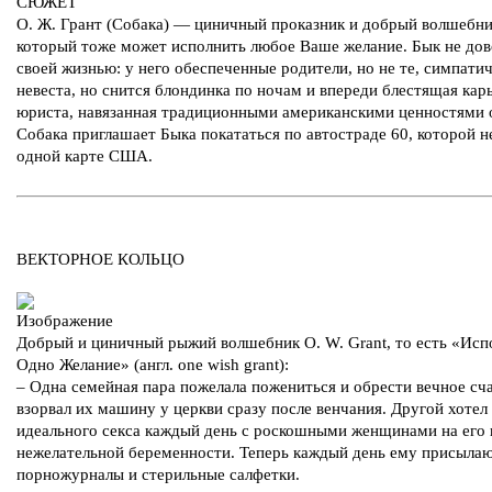
СЮЖЕТ
О. Ж. Грант (Собака) — циничный проказник и добрый волшебни
который тоже может исполнить любое Ваше желание. Бык не дов
своей жизнью: у него обеспеченные родители, но не те, симпати
невеста, но снится блондинка по ночам и впереди блестящая кар
юриста, навязанная традиционными американскими ценностями 
Собака приглашает Быка покататься по автостраде 60, которой н
одной карте США.
ВЕКТОРНОЕ КОЛЬЦО
Добрый и циничный рыжий волшебник O. W. Grant, то есть «Ис
Одно Желание» (англ. one wish grant):
– Одна семейная пара пожелала пожениться и обрести вечное сча
взорвал их машину у церкви сразу после венчания. Другой хотел
идеального секса каждый день с роскошными женщинами на его 
нежелательной беременности. Теперь каждый день ему присыла
порножурналы и стерильные салфетки.