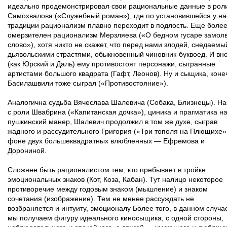
идеально продемонстрировал свои рациональные данные в рол
Самохвалова («Служебный роман»), где по установившейся у на
традиции рационализм плавно переходит в подлость. Еще боле
омерзителен рационализм Мерзляева («О бедном гусаре замол
слово»), хотя никто не скажет, что перед нами злодей, снедаемы
дьявольскими страстями, обыкновенный чиновник-буквоед. И вн
(как Юрский и Даль) ему противостоят персонажи, сыгранные
артистами большого квадрата (Гафт, Леонов). Ну и сыщика, коне
Басилашвили тоже сыграл («Противостояние»).
Аналогична судьба Вячеслава Шалевича (Собака, Близнецы). На
с роли Швабрина («Капитанская дочка»), циника и прагматика н
пушкинский манер, Шалевич продолжил в том же духе, сыграв
жадного и рассудительного Григория («Три тополя на Плющихе»
фоне двух большеквадратных влюбленных — Ефремова и
Дорониной.
Сложнее быть рационалистом тем, кто пребывает в тройке
эмоциональных знаков (Кот, Коза, Кабан). Тут налицо некоторое
противоречие между годовым знаком (мышление) и знаком
сочетания (изображение). Тем не менее рассуждать не
возбраняется и интуиту, эмоционалу Более того, в данном случа
мы получаем фигуру идеального киносыщика, с одной стороны,