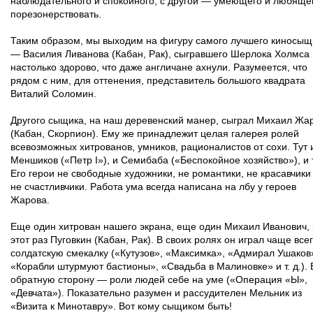
наблюдательного и спокойного, с другой — умеющего и любяще
порезонерствовать.
Таким образом, мы выходим на фигуру самого лучшего киносыщ
— Василия Ливанова (Кабан, Рак), сыгравшего Шерлока Холмса
настолько здорово, что даже англичане ахнули. Разумеется, что
рядом с ним, для оттенения, представитель большого квадрата
Виталий Соломин.
Другого сыщика, на наш деревенский манер, сыграл Михаил Жа
(Кабан, Скорпион). Ему же принадлежит целая галерея ролей
всевозможных хитрованов, умников, рационалистов от сохи. Тут 
Меншиков («Петр I»), и Семибаба («Беспокойное хозяйство»), и т
Его герои не свободные художники, не романтики, не красавчики
не счастливчики. Работа ума всегда написана на лбу у героев
Жарова.
Еще один хитрован нашего экрана, еще один Михаил Иванович,
этот раз Пуговкин (Кабан, Рак). В своих ролях он играл чаще все
солдатскую смекалку («Кутузов», «Максимка», «Адмирал Ушаков
«Корабли штурмуют бастионы», «Свадьба в Малиновке» и т. д.). 
обратную сторону — роли людей себе на уме («Операция «Ы»,
«Девчата»). Показательно разумен и рассудителен Мельник из
«Визита к Минотавру». Вот кому сыщиком быть!