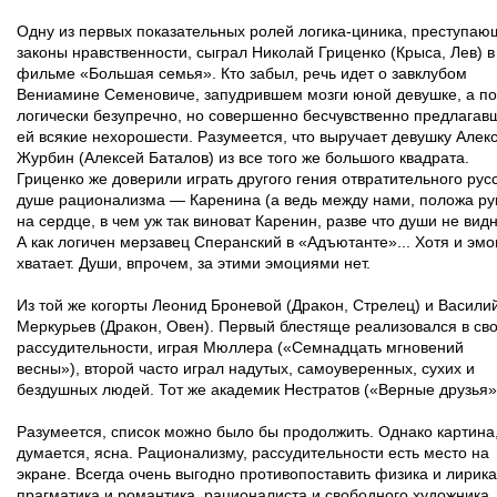
Одну из первых показательных ролей логика-циника, преступаю
законы нравственности, сыграл Николай Гриценко (Крыса, Лев) в
фильме «Большая семья». Кто забыл, речь идет о завклубом
Вениамине Семеновиче, запудрившем мозги юной девушке, а п
логически безупречно, но совершенно бесчувственно предлагав
ей всякие нехорошести. Разумеется, что выручает девушку Алек
Журбин (Алексей Баталов) из все того же большого квадрата.
Гриценко же доверили играть другого гения отвратительного рус
душе рационализма — Каренина (а ведь между нами, положа ру
на сердце, в чем уж так виноват Каренин, разве что души не видн
А как логичен мерзавец Сперанский в «Адъютанте»... Хотя и эм
хватает. Души, впрочем, за этими эмоциями нет.
Из той же когорты Леонид Броневой (Дракон, Стрелец) и Васили
Меркурьев (Дракон, Овен). Первый блестяще реализовался в св
рассудительности, играя Мюллера («Семнадцать мгновений
весны»), второй часто играл надутых, самоуверенных, сухих и
бездушных людей. Тот же академик Нестратов («Верные друзья»
Разумеется, список можно было бы продолжить. Однако картина
думается, ясна. Рационализму, рассудительности есть место на
экране. Всегда очень выгодно противопоставить физика и лирика
прагматика и романтика, рационалиста и свободного художника,