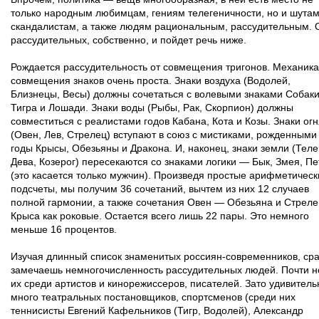
только народным любимцам, гениям телегеничности, но и шутам
скандалистам, а также людям рациональным, рассудительным. 
рассудительных, собственно, и пойдет речь ниже.
Рождается рассудительность от совмещения тригонов. Механика
совмещения знаков очень проста. Знаки воздуха (Водолей,
Близнецы, Весы) должны сочетаться с волевыми знаками Собаки
Тигра и Лошади. Знаки воды (Рыбы, Рак, Скорпион) должны
совместиться с реалистами годов Кабана, Кота и Козы. Знаки ог
(Овен, Лев, Стрелец) вступают в союз с мистиками, рожденными
годы Крысы, Обезьяны и Дракона. И, наконец, знаки земли (Теле
Дева, Козерог) пересекаются со знаками логики — Бык, Змея, Пе
(это касается только мужчин). Произведя простые арифметическ
подсчеты, мы получим 36 сочетаний, вычтем из них 12 случаев
полной гармонии, а также сочетания Овен — Обезьяна и Стрел
Крыса как роковые. Остается всего лишь 22 пары. Это немного
меньше 16 процентов.
Изучая длинный список знаменитых россиян-современников, сра
замечаешь немногочисленность рассудительных людей. Почти н
их среди артистов и кинорежиссеров, писателей. Зато удивитель
много театральных постановщиков, спортсменов (среди них
теннисисты Евгений Кафельников (Тигр, Водолей), Александр