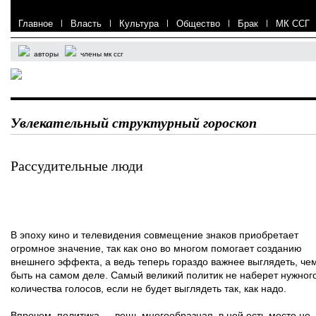
Главное
|
Власть
|
Культура
|
Общество
|
Брак
|
МК ССГ
авторы
члены мк ссг
Увлекательный структурный гороскоп
Рассудительные люди
В эпоху кино и телевидения совмещение знаков приобретает
огромное значение, так как оно во многом помогает созданию
внешнего эффекта, а ведь теперь гораздо важнее выглядеть, че
быть на самом деле. Самый великий политик не наберет нужног
количества голосов, если не будет выглядеть так, как надо.
Впрочем, политика — вещь многообразная, в ней есть место не