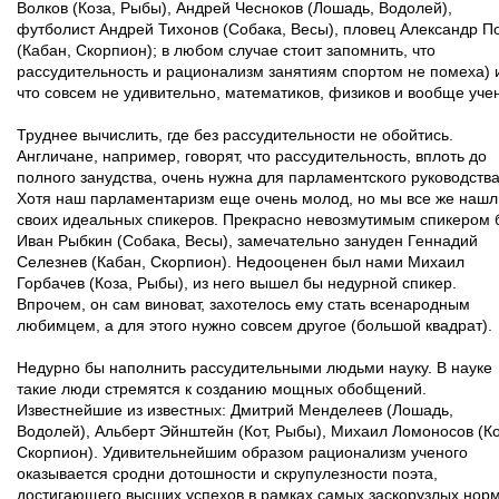
Волков (Коза, Рыбы), Андрей Чесноков (Лошадь, Водолей),
футболист Андрей Тихонов (Собака, Весы), пловец Александр П
(Кабан, Скорпион); в любом случае стоит запомнить, что
рассудительность и рационализм занятиям спортом не помеха) 
что совсем не удивительно, математиков, физиков и вообще уче
Труднее вычислить, где без рассудительности не обойтись.
Англичане, например, говорят, что рассудительность, вплоть до
полного занудства, очень нужна для парламентского руководства
Хотя наш парламентаризм еще очень молод, но мы все же нашл
своих идеальных спикеров. Прекрасно невозмутимым спикером 
Иван Рыбкин (Собака, Весы), замечательно зануден Геннадий
Селезнев (Кабан, Скорпион). Недооценен был нами Михаил
Горбачев (Коза, Рыбы), из него вышел бы недурной спикер.
Впрочем, он сам виноват, захотелось ему стать всенародным
любимцем, а для этого нужно совсем другое (большой квадрат).
Недурно бы наполнить рассудительными людьми науку. В науке
такие люди стремятся к созданию мощных обобщений.
Известнейшие из известных: Дмитрий Менделеев (Лошадь,
Водолей), Альберт Эйнштейн (Кот, Рыбы), Михаил Ломоносов (Ко
Скорпион). Удивительнейшим образом рационализм ученого
оказывается сродни дотошности и скрупулезности поэта,
достигающего высших успехов в рамках самых заскорузлых норм