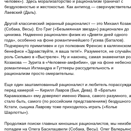
человек»). Здесь морализаторство и рационализм граничат с
бездуховностью и жестокостью. Как антипод — сверхчувствител
Лаевский (Даль).
Другой классический экранный рационалист — это Михаил Козак
(Собака, Весы). Его Григ («Безымянная звезда») рационален до
цинизма. Надменно рационален физик из «Девяти дней одного
года», особенно на фоне романтичнейшего Гусева (Баталов).
Подчеркнуто примитивен и сух полковник Френсис в калягинском
бенефисе «Здравствуйте, я ваша тетя!». Разумеется, не случайн
роль Сильвио в «Выстреле». Ну и наконец, самая знаменитая ро
Козакова — Зурита в «Человеке-амфибии», где на фоне небесно
романтичных Ихтиандра и Гуттееры рассудительность и
рационализм просто омерзительны.
Еще один заштампованный рационалист и любитель порассужда
перед камерой — Кирилл Лавров (Бык, Дева). В «Братьях
Карамазовых» ему доверяют именно Ивана, самого разумного, 
стало быть, самого (по российским представлениям) бездушного
Кстати, сыщика Лаврову тоже приходилось играть («Колье
Шарлотты»).
Продолжая поиски главных киношных рационалистов, мы неизб
попадем на Олега Басилашвили (Собака, Весы). Олег Валерьян