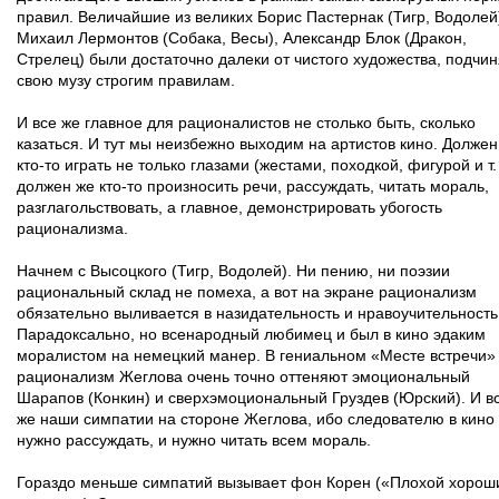
правил. Величайшие из великих Борис Пастернак (Тигр, Водолей
Михаил Лермонтов (Собака, Весы), Александр Блок (Дракон,
Стрелец) были достаточно далеки от чистого художества, подчи
свою музу строгим правилам.
И все же главное для рационалистов не столько быть, сколько
казаться. И тут мы неизбежно выходим на артистов кино. Должен
кто-то играть не только глазами (жестами, походкой, фигурой и т. 
должен же кто-то произносить речи, рассуждать, читать мораль,
разглагольствовать, а главное, демонстрировать убогость
рационализма.
Начнем с Высоцкого (Тигр, Водолей). Ни пению, ни поэзии
рациональный склад не помеха, а вот на экране рационализм
обязательно выливается в назидательность и нравоучительность
Парадоксально, но всенародный любимец и был в кино эдаким
моралистом на немецкий манер. В гениальном «Месте встречи»
рационализм Жеглова очень точно оттеняют эмоциональный
Шарапов (Конкин) и сверхэмоциональный Груздев (Юрский). И в
же наши симпатии на стороне Жеглова, ибо следователю в кино
нужно рассуждать, и нужно читать всем мораль.
Гораздо меньше симпатий вызывает фон Корен («Плохой хорош