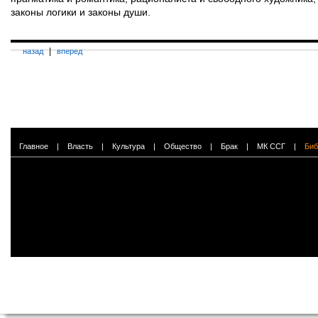
законы логики и законы души.
|
назад
вперед
Главное
|
Власть
|
Культура
|
Общество
|
Брак
|
МК ССГ
|
Биб