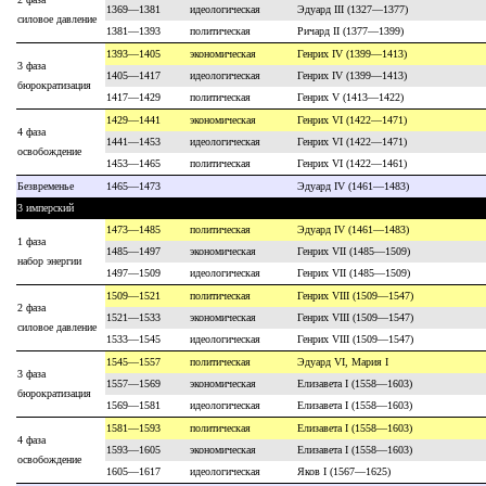
1369—1381
идеологическая
Эдуард III (1327—1377)
силовое давление
1381—1393
политическая
Ричард II (1377—1399)
1393—1405
экономическая
Генрих IV (1399—1413)
3 фаза
1405—1417
идеологическая
Генрих IV (1399—1413)
бюрократизация
1417—1429
политическая
Генрих V (1413—1422)
1429—1441
экономическая
Генрих VI (1422—1471)
4 фаза
1441—1453
идеологическая
Генрих VI (1422—1471)
освобождение
1453—1465
политическая
Генрих VI (1422—1461)
Безвременье
1465—1473
Эдуард IV (1461—1483)
3 имперский
1473—1485
политическая
Эдуард IV (1461—1483)
1 фаза
1485—1497
экономическая
Генрих VII (1485—1509)
набор энергии
1497—1509
идеологическая
Генрих VII (1485—1509)
1509—1521
политическая
Генрих VIII (1509—1547)
2 фаза
1521—1533
экономическая
Генрих VIII (1509—1547)
силовое давление
1533—1545
идеологическая
Генрих VIII (1509—1547)
1545—1557
политическая
Эдуард VI, Мария I
3 фаза
1557—1569
экономическая
Елизавета I (1558—1603)
бюрократизация
1569—1581
идеологическая
Елизавета I (1558—1603)
1581—1593
политическая
Елизавета I (1558—1603)
4 фаза
1593—1605
экономическая
Елизавета I (1558—1603)
освобождение
1605—1617
идеологическая
Яков I (1567—1625)