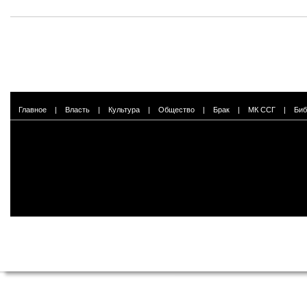
Главное
|
Власть
|
Культура
|
Общество
|
Брак
|
МК ССГ
|
Биб