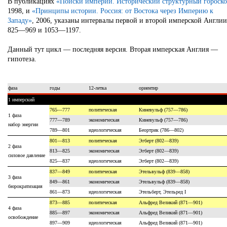
В публикациях
«Поиски империи. Исторический структурный гороск
1998, и
«Принципы истории. Россия: от Востока через Империю к
Западу»
, 2006, указаны интервалы первой и второй имперской Англии
825—969 и 1053—1197.
Данный тут цикл — последняя версия. Вторая имперская Англия —
гипотеза.
фаза
годы
12-летка
ориентир
1 имперский
765—777
политическая
Киневульф (757—786)
1 фаза
777—789
экономическая
Киневульф (757—786)
набор энергии
789—801
идеологическая
Беортрик (786—802)
801—813
политическая
Эгберт (802—839)
2 фаза
813—825
экономическая
Эгберт (802—839)
силовое давление
825—837
идеологическая
Эгберт (802—839)
837—849
политическая
Этельвульф (839—858)
3 фаза
849—861
экономическая
Этельвульф (839—858)
бюрократизация
861—873
идеологическая
Этельберт, Этельред I
873—885
политическая
Альфред Великий (871—901)
4 фаза
885—897
экономическая
Альфред Великий (871—901)
освобождение
897—909
идеологическая
Альфред Великий (871—901)