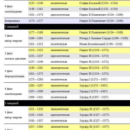
1137—1149
политическая
Стефан Блуаский (1135—1154)
4 фаза
1149—1161
экономическая
Стефан Блуаский (1135—1154)
освобождение
1161—1173
идеологическая
Генрих II Плантагенет (1154—1189)
Безвременье
1173—1177
Генрих II Плантагенет (1154—1189)
2 западный
1177—1189
экономическая
Генрих II Плантагенет (1154—1189)
1 фаза
1189—1201
идеологическая
Ричард I Львиное Сердце (1189—1199)
набор энергии
1201—1213
политическая
Иоанн Безземельный (1199—1216)
1213—1225
экономическая
Генрих III (1216—1272)
2 фаза
1225—1237
идеологическая
Генрих III (1216—1272)
силовое давление
1237—1249
политическая
Генрих III (1216—1272)
1249—1261
экономическая
Генрих III (1216—1272)
3 фаза
1261—1273
идеологическая
Генрих III (1216—1272)
бюрократизация
1273—1285
политическая
Эдуард I (1272—1307)
1285—1297
экономическая
Эдуард I (1272—1307)
4 фаза
1297—1309
идеологическая
Эдуард I (1272—1307)
освобождение
1309—1321
политическая
Эдуард II (1307—1327)
3 западный
1321—1333
экономическая
Эдуард III (1327—1377)
1 фаза
1333—1345
идеологическая
Эдуард III (1327—1377)
набор энергии
1345—1357
политическая
Эдуард III (1327—1377)
1357—1369
экономическая
Эдуард III (1327—1377)
2 фаза