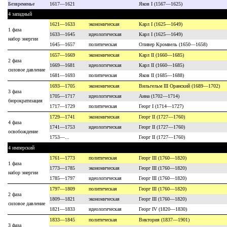
Безвременье
1617—1621
Яков I (1567—1625)
4 западный
1621—1633
экономическая
Карл I (1625—1649)
1 фаза
1633—1645
идеологическая
Карл I (1625—1649)
набор энергии
1645—1657
политическая
Оливер Кромвель (1650—1658)
1657—1669
экономическая
Карл II (1660—1685)
2 фаза
1669—1681
идеологическая
Карл II (1660—1685)
силовое давление
1681—1693
политическая
Яков II (1685—1688)
1693—1705
экономическая
Вильгельм III Оранский (1689—1702)
3 фаза
1705—1717
идеологическая
Анна (1702—1714)
бюрократизация
1717—1729
политическая
Георг I (1714—1727)
1729—1741
экономическая
Георг II (1727—1760)
4 фаза
1741—1753
идеологическая
Георг II (1727—1760)
освобождение
1753—...
Георг II (1727—1760)
4 имперский
1761—1773
политическая
Георг III (1760—1820)
1 фаза
1773—1785
экономическая
Георг III (1760—1820)
набор энергии
1785—1797
идеологическая
Георг III (1760—1820)
1797—1809
политическая
Георг III (1760—1820)
2 фаза
1809—1821
экономическая
Георг III (1760—1820)
силовое давление
1821—1833
идеологическая
Георг IV (1820—1830)
1833—1845
политическая
Виктория (1837—1901)
3 фаза