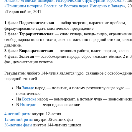
Англия
/
«Поиски империи. Исторический структурный гороскоп»
, 19
«Принципы истории. Россия: от Востока через Империю к Западу»
, 2
«Теория войн», 2011
1 фаза: Подготовительная
— набор энергии, нарастание проблем,
формулирование задач, мистическое предвидение.
2 фаза: Террористическая
— слом уклада, вождь-лидер, ограничение
свобод народа по его стихии, ложная маска по народной стихии, сило
давление.
3 фаза: Бюрократическая
— основная работа, власть партии, клана.
4 фаза: Золотая
— освобождение народа, сброс «маски» тёмных 2 и 3
фаз, демонстрация успехов.
Результатом любого 144-летия является чудо, связанное с освобождённ
народной стихией.
На
Западе
народ — политик, а потому результирующее чудо —
политическое.
На
Востоке
народ — коммерсант, а потому чудо — экономическ
В
Империи
— чудо идеологическое.
4-летний ритм
внутри 12-летия
12-летний ритм
внутри 36-летних фаз
36-летние фазы
внутри 144-летних циклов