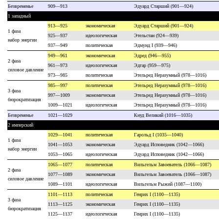
Безвременье
909—913
Эдуард Старший (901—924)
1 западный
913—925
экономическая
Эдуард Старший (901—924)
1 фаза
925—937
идеологическая
Этельстан (924—939)
набор энергии
937—949
политическая
Эдмунд I (939—946)
949—961
экономическая
Эдред (946—955)
2 фаза
961—973
идеологическая
Эдгар (959—975)
силовое давление
973—985
политическая
Этельред Неразумный (978—1016)
985—997
политическая
Этельред Неразумный (978—1016)
3 фаза
997—1009
экономическая
Этельред Неразумный (978—1016)
бюрократизация
1009—1021
идеологическая
Этельред Неразумный (978—1016)
Безвременье
1021—1029
Кнуд Великий (1016—1035)
2 имперский
1029—1041
политическая
Гарольд I (1035—1040)
1 фаза
1041—1053
экономическая
Эдуард Исповедник (1042—1066)
набор энергии
1053—1065
идеологическая
Эдуард Исповедник (1042—1066)
1065—1077
политическая
Вильгельм Завоеватель (1066—1087)
2 фаза
1077—1089
экономическая
Вильгельм Завоеватель (1066—1087)
силовое давление
1089—1101
идеологическая
Вильгельм Рыжий (1087—1100)
1101—1113
политическая
Генрих I (1100—1135)
3 фаза
1113—1125
экономическая
Генрих I (1100—1135)
бюрократизация
1125—1137
идеологическая
Генрих I (1100—1135)