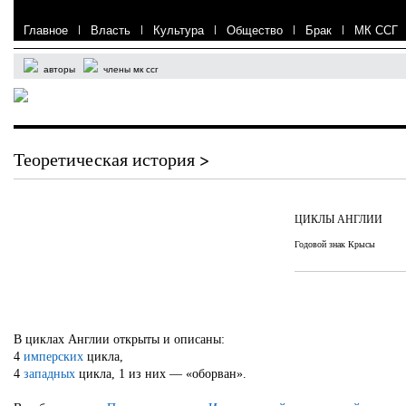
Главное
|
Власть
|
Культура
|
Общество
|
Брак
|
МК ССГ
авторы
члены мк ссг
Теоретическая история >
ЦИКЛЫ АНГЛИИ
Годовой знак Крысы
В циклах Англии открыты и описаны:
4
имперских
цикла,
4
западных
цикла, 1 из них — «оборван».