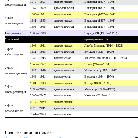
1845—1857
экономическая
Виктория (1837—1901)
бюрократизация
1857—1869
идеологическая
Виктория (1837—1901)
1869—1881
политическая
Виктория (1837—1901)
4 фаза
1881—1893
экономическая
Виктория (1837—1901)
освобождение
1893—1905
идеологическая
Виктория (1837—1901)
Безвременье
1905—1909
Эдуард VII (1901—1910)
5 западный
премьер-министры
1909—1921
экономическая
Ллойд Джордж (1916—1922)
1 фаза
1921—1933
идеологическая
Болдуин (1923—1929)
набор энергии
1933—1945
политическая
Уинстон Черчилль (1940—1945)
1945—1957
экономическая
Эттли (1945—1951)
2 фаза
1957—1969
идеологическая
Макмиллан (1957—1963)
силовое давление
1969—1981
политическая
Вильсон (1964—1976)
1981—1993
экономическая
Тэтчер (1979—1990)
3 фаза
1993—2005
идеологическая
Мейджор (1990—1997)
бюрократизация
2005—2017
политическая
Кэмерон (2010—...)
2017—2029
экономическая
4 фаза
2029—2041
идеологическая
освобождение
2041—2053
политическая
Полные описания циклов: