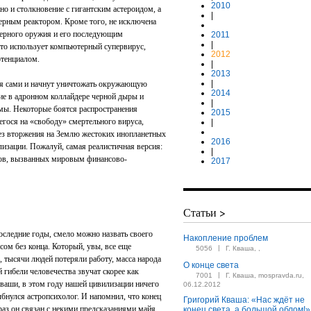
2010
о и столкновение с гигантским астероидом, а
|
дерным реактором. Кроме того, не исключена
ядерного оружия и его последующим
2011
|
то использует компьютерный супервирус,
2012
тенциалом.
|
2013
|
тся сами и начнут уничтожать окружающую
2014
ние в адронном коллайдере черной дыры и
|
мы. Некоторые боятся распространения
2015
гося на «свободу» смертельного вируса,
|
без вторжения на Землю жестоких инопланетных
2016
изации. Пожалуй, самая реалистичная версия:
|
ссов, вызванных мировым финансово-
2017
Статьи >
последние годы, смело можно назвать своего
Накопление проблем
ом без конца. Который, увы, все еще
|
5056
Г. Кваша, ,
 тысячи людей потеряли работу, масса народа
О конце света
 гибели человечества звучат скорее как
|
7001
Г. Кваша, mospravda.ru,
Кваши, в этом году нашей цивилизации ничего
06.12.2012
ыбнулся астропсихолог. И напомнил, что конец
Григорий Кваша: «Нас ждёт не
раз он связан с некими предсказаниями майя,
конец света, а большой облом!»