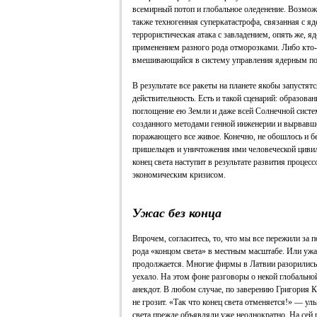
всемирный потоп и глобальное оледенение. Возможн
также техногенная суперкатастрофа, связанная с я
террористическая атака с завладением, опять же, 
применением разного рода отморозками. Либо кто-
вмешивающийся в систему управления ядерным по
В результате все ракеты на планете якобы запустя
действительность. Есть и такой сценарий: образова
поглощение ею Земли и даже всей Солнечной систе
созданного методами генной инженерии и вырвавше
поражающего все живое. Конечно, не обошлось и 
пришельцев и уничтожения ими человеческой цивил
конец света наступит в результате развития проце
экономическим кризисом.
Ужас без конца
Впрочем, согласитесь, то, что мы все пережили за 
рода «концом света» в местным масштабе. Или ужас
продолжается. Многие фирмы в Латвии разорились,
уехало. На этом фоне разговоры о некой глобальной
анекдот. В любом случае, по заверению Григория 
не грозит. «Так что конец света отменяется!» — ул
света прежде объявляли уже неоднократно. На сей 