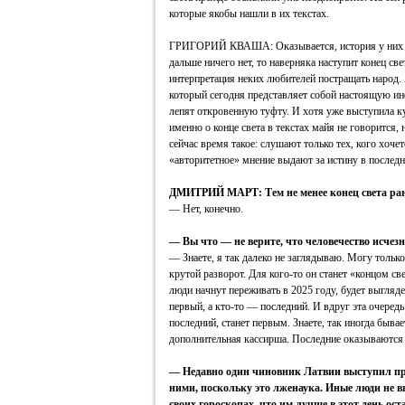
которые якобы нашли в их текстах.
ГРИГОРИЙ КВАША: Оказывается, история у них зак
дальше ничего нет, то наверняка наступит конец све
интерпретация неких любителей постращать народ.
который сегодня представляет собой настоящую ин
лепят откровенную туфту. И хотя уже выступила ку
именно о конце света в текстах майя не говорится,
сейчас время такое: слушают только тех, кого хоче
«авторитетное» мнение выдают за истину в последн
ДМИТРИЙ МАРТ: Тем не менее конец света ран
— Нет, конечно.
— Вы что — не верите, что человечество исчезн
— Знаете, я так далеко не заглядываю. Могу только 
крутой разворот. Для кого-то он станет «концом св
люди начнут переживать в 2025 году, будет выглядет
первый, а кто-то — последний. И вдруг эта очередь 
последний, станет первым. Знаете, так иногда быва
дополнительная кассирша. Последние оказываются
— Недавно один чиновник Латвии выступил про
ними, поскольку это лженаука. Иные люди не в
своих гороскопах, что им лучше в этот день ост