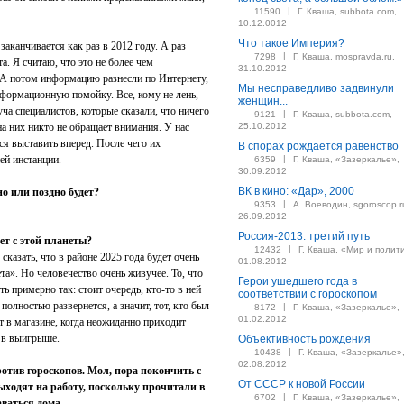
|
11590
Г. Кваша, subbota.com,
10.12.0012
Что такое Империя?
анчивается как раз в 2012 году. А раз
|
7298
Г. Кваша, mospravda.ru,
та. Я считаю, что это не более чем
31.10.2012
 А потом информацию разнесли по Интернету,
Мы несправедливо задвинули
формационную помойку. Все, кому не лень,
женщин...
ча специалистов, которые сказали, что ничего
|
9121
Г. Кваша, subbota.com,
 на них никто не обращает внимания. У нас
25.10.2012
тся выставить вперед. После чего их
В спорах рождается равенство
ей инстанции.
|
6359
Г. Кваша, «Зазеркалье»,
30.09.2012
ВК в кино: «Дар», 2000
о или поздно будет?
|
9353
А. Воеводин, sgoroscop.r
26.09.2012
Россия-2013: третий путь
ет с этой планеты?
|
12432
Г. Кваша, «Мир и полит
сказать, что в районе 2025 года будет очень
01.08.2012
ета». Но человечество очень живучее. То, что
Герои ушедшего года в
ь примерно так: стоит очередь, кто-то в ней
соответствии с гороскопом
полностью развернется, а значит, тот, кто был
|
8172
Г. Кваша, «Зазеркалье»,
01.02.2012
ет в магазине, когда неожиданно приходит
 в выигрыше.
Объективность рождения
|
10438
Г. Кваша, «Зазеркалье»
02.08.2012
тив гороскопов. Мол, пора покончить с
От СССР к новой России
ыходят на работу, поскольку прочитали в
|
6702
Г. Кваша, «Зазеркалье»,
аваться дома.