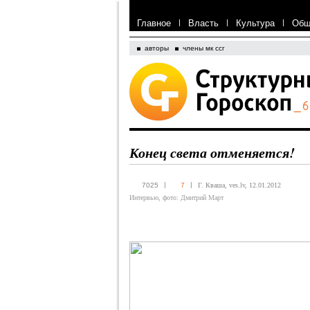
Главное
|
Власть
|
Культура
|
Общ
авторы
члены мк ссг
Конец света отменяется!
|
|
7025
7
Г. Кваша, ves.lv, 12.01.2012
Интервью, фото: Дмитрий Март