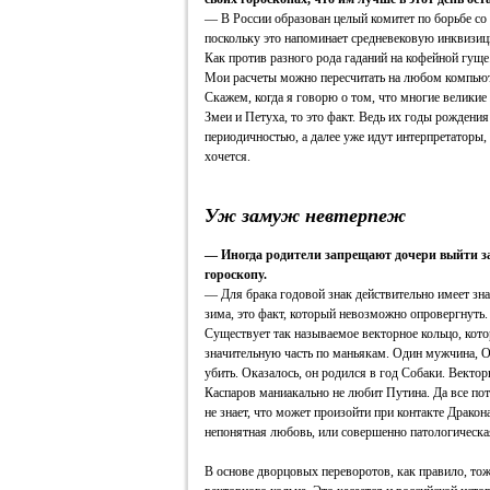
— В России образован целый комитет по борьбе со 
поскольку это напоминает средневековую инквизиц
Как против разного рода гаданий на кофейной гуще.
Мои расчеты можно пересчитать на любом компьют
Скажем, когда я говорю о том, что многие велики
Змеи и Петуха, то это факт. Ведь их годы рождени
периодичностью, а далее уже идут интерпретаторы,
хочется.
Уж замуж невтерпеж
— Иногда родители запрещают дочери выйти за
гороскопу.
— Для брака годовой знак действительно имеет знач
зима, это факт, который невозможно опровергнуть.
Существует так называемое векторное кольцо, кото
значительную часть по маньякам. Один мужчина, О
убить. Оказалось, он родился в год Собаки. Вект
Каспаров маниакально не любит Путина. Да все пот
не знает, что может произойти при контакте Драко
непонятная любовь, или совершенно патологическа
В основе дворцовых переворотов, как правило, то