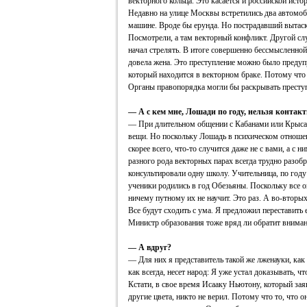
векторного кольца. Это касается и российской исто
Недавно на улице Москвы встретились два автомоб
машине. Вроде бы ерунда. Но пострадавший вытаски
Посмотрели, а там векторный конфликт. Другой сл
начал стрелять. В итоге совершенно бессмысленной
довела жена. Это преступление можно было предуп
который находится в векторном браке. Потому что
Органы правопорядка могли бы раскрывать преступ
— А с кем мне, Лошади по году, нельзя контак
— При длительном общении с Кабанами или Крысам
вещи. Но поскольку Лошадь в психическом отношен
скорее всего, что-то случится даже не с вами, а с н
разного рода векторных парах всегда трудно разоб
консультировали одну школу. Учительница, по году
ученики родились в год Обезьяны. Поскольку все о
ничему путному их не научит. Это раз. А во-вторы
Все будут сходить с ума. Я предложил переставить 
Министр образования тоже вряд ли обратит внима
— А вдруг?
— Для них я представитель такой же лженауки, как 
как всегда, несет народ: Я уже устал доказывать, чт
Кстати, в свое время Исааку Ньютону, который заяв
другие цвета, никто не верил. Потому что то, что 