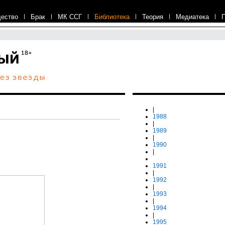
ество
|
Брак
|
МК ССГ
|
Библиотека
|
Теория
|
Медиатека
|
|
1988
|
1989
|
1990
|
1991
|
1992
|
1993
|
1994
|
1995