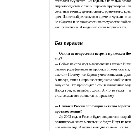
отказался ему верить. Он ведь был не только поэто
энциклопедистом с очень широким кругозором. Он 
сочетание темных цветов, синего, оранжевого, крас
цвет. Известный деятель того времени чуть ли не 
не «Фауста» и не свои успехи на государственной сл
как лжеученого. И выдвинул свою теорию света.
Без перемен
— Одним из вопросов на встрече в рижском Дом
она?
— Сейчас на евро идет массированная атака в Инте
разного рода финансовые пророки. Я хочу сказать, 
выстоит. Потому что Европа умеет экономить. Даже
А шведы, финны и прочие скандинавы вообще экон
зону евро. Это произойдет в самые ближайшие годы
Народ воет, но на работу ходит. А кто-то уехал —
этом смысле все останется по-прежнему.
— Сейчас в России оппозиция активно борется 
противостояние?
— До 2053 года в России будет сохраняться стары
политическая элита меняться не будет. И тут не ва
или ком-то еще. Америке выгодна сильная Россия, 