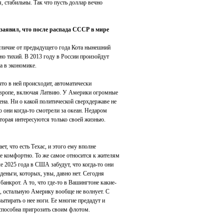
я, стабильны. Так что пусть доллар вечно
аявил, что после распада СССР в мире
тличие от предыдущего года Кота нынешний
но тихий. В 2013 году в России произойдут
а в экономике.
что в ней происходит, автоматически
 Европе, включая Латвию. У Америки огромные
ена. Ни о какой политической сверхдержаве не
о они когда-то смотрели за океан. Недаром
торая интересуются только своей жизнью.
ет, что есть Техас, и этого ему вполне
не комфортно. То же самое относится к жителям
 2025 года в США забудут, что когда-то они
еньги, которых, увы, давно нет. Сегодня
анкрот. А то, что где-то в Вашингтоне какие-
 остальную Америку вообще не волнует. С
вытирать о нее ноги. Ее многие предадут и
 способна пригрозить своим флотом.