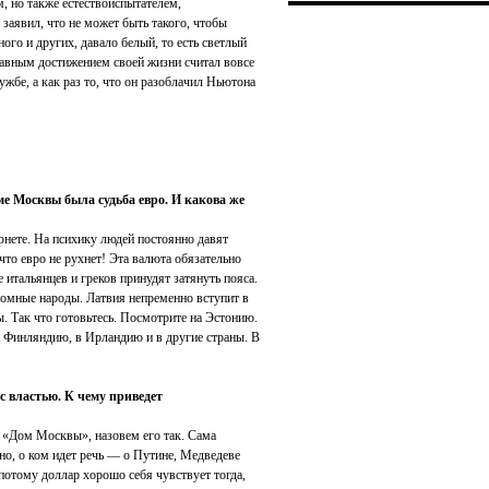
м, но также естествоиспытателем,
заявил, что не может быть такого, чтобы
ного и других, давало белый, то есть светлый
главным достижением своей жизни считал вовсе
ужбе, а как раз то, что он разоблачил Ньютона
е Москвы была судьба евро. И какова же
рнете. На психику людей постоянно давят
что евро не рухнет! Эта валюта обязательно
 итальянцев и греков принудят затянуть пояса.
омные народы. Латвия непременно вступит в
. Так что готовьтесь. Посмотрите на Эстонию.
 в Финляндию, в Ирландию и в другие страны. В
с властью. К чему приведет
й «Дом Москвы», назовем его так. Сама
жно, о ком идет речь — о Путине, Медведеве
потому доллар хорошо себя чувствует тогда,