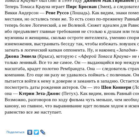
Томаса Крауна»
был снят в 1999 году
Джоном МакТирнаном
(Т
Теперь Томаса Крауна играет
Пирс Броснан
(Змея), а следовате
Викки Андерсон —
Рене Руссо
(Лошадь). Как видим, знаки поме
местами, но остались теми же. То есть союз по-прежнему Равный
теперь более Логический, а не Волевой. Сюжет идеален для Равн
ибо предъявляет главные требования не столько к душам или тел
мужчины и женщины, сколько остроте интеллекта, умению спори
изнеможения, выстраивать беседу так, чтобы избежать ловушек 
загнать в логический капкан оппонента. Ну, и наконец
«Западня»
Джона Эмиела
(Крыса), которую с
«Аферой Томаса Крауна»
не 
только ленивый. Все то же самое. Он — выдающийся вор между
масштаба, крадет полотно Рембрандта. Она — следователь стра
компании. Его еще ни разу не удавалось поймать с поличным. Он
пытается войти к нему в доверие и заманить в западню. Остается
посмотреть даты рождения актеров. Он — это
Шон Коннери
(Ло
она —
Кэтрин Зета-Джонс
(Петух). Как видим, вновь Равный со
Возможно, разговоров по ходу фильма чуть меньше, чем необхо
канону, но главное, что выравнивание идет полным ходом и иско
равенство все же наступает.
Поделиться