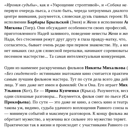
«Ирония судьбы»
, как и «Укрощение строптивой», и
«Собака на 
первую очередь пьеса, а стало быть, череда хитроумных диалого
центре внимания, разумеется, словесная дуэль главных героев: Н
исполнении
Барбары Брыльской
(Змея) и Жени в исполнении
А
Мягкова
(Тигр). Они обсуждают особенности своих профессий, 
приготовленного Надей заливного, поведение невесты Жени и ж
Нади, без стеснения режут друг другу в глаза правду-матку, что,
согласитесь, бывает очень редко при первом знакомстве. Ну, а ко
нет никаких сил для словесной перепалки, начинают соревновать
песенном мастерстве... Та самая интеллектуальная конкуренция.
Один из наименее раскрученных фильмов
Никиты Михалкова
(
«Без свидетелей»
истинными знатоками кино считается практич
самым лучшим фильмом мастера. Тут по сути дела всего два де
лица. У них даже нет имен и фамилий: Он и Она. Его играет
Мих
Ульянов
(Кот), Ее —
Ирина Купченко
(Крыса). Разумеется, вес
одни сплошные разговоры... Разумеется, фильм снят по пьесе (
С
Прокофьева
). По сути — это даже не кино, а смесь кино и театр
такова уж, видимо, судьба удачного воплощения Равного союза н
— минимум событий и максимум разговоров. К концу фильма ж
обретает мужество, а мужчина все сильнее это мужество теряет.
Практически так в жизни и происходит с участниками Равного со