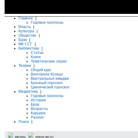
Главное
|
Годовые прогнозы
Власть
|
Культура
|
Общество
|
Брак
|
МК ССГ
|
Библиотека
|
Статьи
Книги
Тематические серии
Теория
|
Общий курс
Векторное Кольцо
Виртуальные имиджи
Брачный гороскоп
Циклический гороскоп
Медиатека
|
Годовые прогнозы
История
Брак
Возрасты
Карьера
Разное
Поиск
|
авторы
члены мк ссг