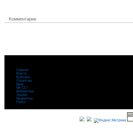
Комментарии
Главное
|
Власть
|
Культура
|
Общество
|
Брак
|
МК ССГ
|
Библиотека
|
Теория
|
Медиатека
|
Поиск
|