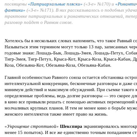
посвящены
«Патриархальные пляски»
(«З-е» №170) и
«Романтич
фантики»
(«З-е» №171). В них рассказывалось о подобных удача
трактовке патриархальных и романтических отношений, тепе
разговор пойдет о Равном союзе.
Хотелось бы в нескольких словах напомнить, что такое Равный с
Называться этим термином могут только 13 пар, записанных чер
годовые знаки: Лошадь-Бык, Лошадь-Змея, Лошадь-Петух, Собак
Тигр-Змея, Тигр-Петух, Крыса-Кот, Крыса-Коза, Крыса-Кабан, Д
Коза, Обезьяна-Кот, Обезьяна-Коза, Обезьяна-Кабан.
Главной особенностью Равного союза остается обстановка остро
интеллектуальной конкуренции, бесконечные разговоры и даже с
минимум действий и максимум обсуждений. При съемке такого к
определенные проблемы, ведь долгие разговоры — это скорее для
в кино все привыкли решать с помощью активных перемещений 
молчаливых крупных планов. И тем не менее кино о борьбе мужс
женского интеллектов также имеет право на жизнь.
«Укрощение строптивой»
Шекспира
экранизировалось многокр
менее 15 попыток). И все же единственно точным попаданием с