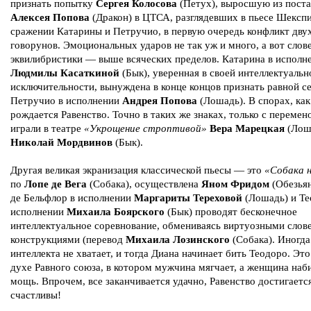
признать попытку
Сергея Колосова
(Петух), выросшую из пост
Алексея Попова
(Дракон) в ЦТСА, разглядевших в пьесе Шекспи
сражении Катарины и Петручио, в первую очередь конфликт дву
говорунов. Эмоциональных ударов не так уж и много, а вот слов
эквилибристики — выше всяческих пределов. Катарина в исполн
Людмилы Касаткиной
(Бык), уверенная в своей интеллектуальн
исключительности, вынуждена в конце концов признать равной с
Петручио в исполнении
Андрея Попова
(Лошадь). В спорах, как
рождается Равенство. Точно в таких же знаках, только с перемен
играли в театре
«Укрощение строптивой»
Вера Марецкая
(Лош
Николай Мордвинов
(Бык).
Другая великая экранизация классической пьесы — это
«Собака н
по
Лопе де Вега
(Собака), осуществлена
Яном Фридом
(Обезьян
де Бельфлор в исполнении
Маргариты Тереховой
(Лошадь) и Те
исполнении
Михаила Боярского
(Бык) проводят бесконечное
интеллектуальное соревнование, обмениваясь виртуозными сло
конструкциями (перевод
Михаила Лозинского
(Собака). Иногда
интеллекта не хватает, и тогда Диана начинает бить Теодоро. Это
духе Равного союза, в котором мужчина мягчает, а женщина наб
мощь. Впрочем, все заканчивается удачно, Равенство достигается
счастливы!