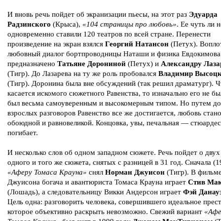
И вновь речь пойдет об экранизации пьесы, на этот раз
Эдуарда
Радзинского
(Крыса),
«104 страницы про любовь»
. Ее чуть ли н
одновременно ставили 120 театров по всей стране. Перенести
произведение на экран взялся
Георгий Натансон
(Петух). Вопло
любовный диалог бортпроводницы Наташи и физика Евдокимова
предназначено
Татьяне Дорониной
(Петух) и
Александру Лаза
(Тигр). До Лазарева на ту же роль пробовался
Владимир Высоц
(Тигр). Доронина была вне обсуждений (так решил драматург). Ч
касается искомого сюжетного Равенства, то изначально его не бы
был весьма самоуверенным и высокомерным типом. Но путем до
взрослых разговоров Равенство все же достигается, любовь стан
обоюдной и равновеликой. Концовка, увы, печальная — стюардес
погибает.
И несколько слов об одном западном сюжете. Речь пойдет о двух
одного и того же сюжета, снятых с разницей в 31 год. Сначала (1
«Аферу Томаса Крауна»
снял
Норман Джуисон
(Тигр). В фильм
Джуисона богача и авантюриста Томаса Крауна играет
Стив Ма
(Лошадь), а следовательницу Викки Андерсон играет
Фэй Данау
Цель одна: разговорить человека, совершившего идеальное прес
которое объективно раскрыть невозможно. Свежий вариант
«Аф