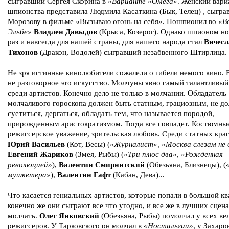
сыгравший Сергея Скорина в
«Варианте «Омега»
. Женский вари
шпионства представила Людмила Касаткина (Бык, Телец) , сыгра
Морозову в фильме «Вызываю огонь на себя». Пошпионил во
«В
Эльбе»
Владлен Давыдов
(Крыса, Козерог). Однако шпионом но
раз и навсегда для нашей страны, для нашего народа стал
Вячесл
Тихонов
(Дракон, Водолей) сыгравший незабвенного Штирлица.
Не зря истинные кинолюбители сожалели о гибели немого кино. 
не разговорное это искусство. Молчуны явно самый талантливый
среди артистов. Конечно дело не только в молчании. Обладатель
молчаливого гороскопа должен быть статным, грациозным, не д
суетиться, дергаться, обладать тем, что называется породой,
прирожденным аристократизмом. Тогда все совпадет. Костюмные
режиссерское уважение, зрительская любовь. Среди статных кра
Юрий Васильев
(Кот, Весы) (
«Журналист», «Москва слезам не
Евгений Жариков
(Змея, Рыбы) (
«Три плюс два», «Рожденная
революцией»
),
Валентин Смирнитский
(Обезьяна, Близнецы), (
мушкетера»
),
Валентин Гафт
(Кабан, Дева)...
Что касается гениальных артистов, которые попали в большой кв
конечно же они сыграют все что угодно, и все же в лучших сцен
молчать.
Олег Янковский
(Обезьяна, Рыбы) помолчал у всех ве
режиссеров. У Тарковского он молчал в
«Ностальгии»
, у Захаро