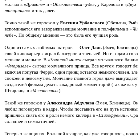
молчал в
«Драконе»
и
«Обыкновенном чуде»
, у Карелова в
«Двух
товарищах»
и так далее.
Точно такой же гороскоп у
Евгения Урбанского
(Обезьяна, Рыбы
вспоминается его завораживающее молчание в пол-фильма в
«Чи
небе»
. По общему мнению — это была его лучшая роль.
Один из самых любимых актеров —
Олег Даль
(Змея, Близнецы)
своей кинокарьеры играл балагуров и трепачей. Но с годами гово
меньше и меньше. В
«Золотой мине»
сыграл молчаливого бандит
«Флоризеле»
сыграл молчаливого принца. Все кругом говорят бе
включая попугая Ферри, один принц остается немногословен, эле
спокоен и невозмутим. Молчание главного героя даже вынуждает
создателей фильма делать закадровый комментарий (так же как у
Штирлица в
«Мгновениях»
)
Такой же гороскоп у
Александра Абдулова
(Змея, Близнецы). О
любил поговорить в кадре. Чтобы поставить его на путь истинны
пришлось снять его в роли немого киллера в
«Шизофрении»
. Сра
солиднее и симпатичней.
Теперь о женщинах. Большой квадрат, как уже говорилось, полн