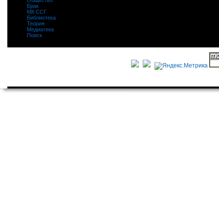
Общество
|
Брак
|
МК ССГ
|
Библиотека
|
Теория
|
Медиатека
|
Поиск
|