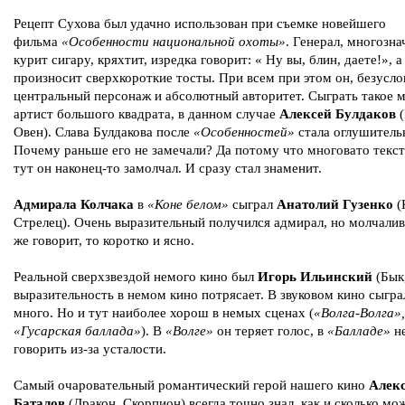
Рецепт Сухова был удачно использован при съемке новейшего
фильма
«Особенности национальной охоты»
. Генерал, многозн
курит сигару, кряхтит, изредка говорит: « Ну вы, блин, даете!», а
произносит сверхкороткие тосты. При всем при этом он, безусло
центральный персонаж и абсолютный авторитет. Сыграть такое м
артист большого квадрата, в данном случае
Алексей Булдаков
(
Овен). Слава Булдакова после
«Особенностей»
стала оглушитель
Почему раньше его не замечали? Да потому что многовато текст
тут он наконец-то замолчал. И сразу стал знаменит.
Адмирала Колчака
в
«Коне белом»
сыграл
Анатолий Гузенко
(
Стрелец). Очень выразительный получился адмирал, но молчалив
же говорит, то коротко и ясно.
Реальной сверхзвездой немого кино был
Игорь Ильинский
(Бык,
выразительность в немом кино потрясает. В звуковом кино сыгра
много. Но и тут наиболее хорош в немых сценах (
«Волга-Волга»,
«Гусарская баллада»
). В
«Волге»
он теряет голос, в
«Балладе»
не
говорить из-за усталости.
Самый очаровательный романтический герой нашего кино
Алек
Баталов
(Дракон, Скорпион) всегда точно знал, как и сколько мо