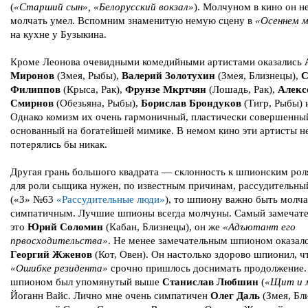
(
«Старший сын», «Белорусский вокзал»
). Молчуном в кино он не
молчать умел. Вспомним знаменитую немую сцену в
«Осеннем 
на кухне у Бузыкина.
Кроме Леонова очевидными комедийными артистами оказались
Миронов
(Змея, Рыбы),
Валерий Золотухин
(Змея, Близнецы),
С
Филиппов
(Крыса, Рак),
Фрунзе Мкртчян
(Лошадь, Рак),
Алекс
Смирнов
(Обезьяна, Рыбы),
Борислав Брондуков
(Тигр, Рыбы) 
Однако комизм их очень гармоничный, пластически совершенны
основанный на богатейшей мимике. В немом кино эти артисты н
потерялись бы никак.
Другая грань большого квадрата — склонность к шпионским рол
для роли сыщика нужен, по известным причинам, рассудительны
(«З» №63
«Рассудительные люди»
), то шпиону важно быть молч
симпатичным. Лучшие шпионы всегда молчуны. Самый замечат
это
Юрий Соломин
(Кабан, Близнецы), он же
«Адъютант его
првосходительства»
. Не менее замечательным шпионом оказал
Георгий Жженов
(Кот, Овен). Он настолько здорово шпионил, ч
«Ошибке резидента»
срочно пришлось доснимать продолжение
шпионом был упомянутый выше
Станислав Любшин
(
«Щит и 
Йоганн Вайс. Лично мне очень симпатичен
Олег Даль
(Змея, Бл