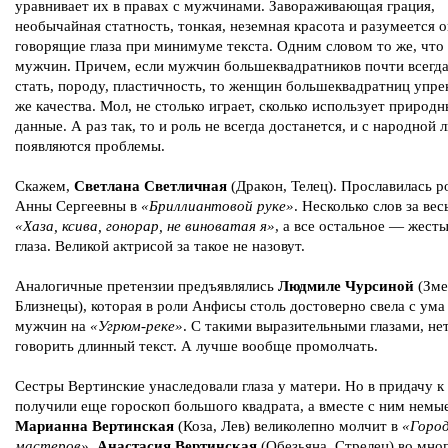
уравнивает их в правах с мужчинами. Завораживающая грация,
необычайная статность, тонкая, неземная красота и разумеется 
говорящие глаза при минимуме текста. Одним словом то же, что 
мужчин. Причем, если мужчин большеквадратников почти всегда
стать, породу, пластичность, то женщин большеквадратниц упре
же качества. Мол, не столько играет, сколько использует природ
данные. А раз так, то и роль не всегда достанется, и с народной
появляются проблемы.
Скажем,
Светлана Светличная
(Дракон, Телец). Прославилась 
Анны Сергеевны в
«Бриллиантовой руке»
. Несколько слов за вес
«Хаза, ксива, гонорар, не виноватая я»
, а все остальное — жест
глаза. Великой актрисой за такое не назовут.
Аналогичные претензии предъявлялись
Людмиле Чурсиной
(Зме
Близнецы), которая в роли Анфисы столь достоверно свела с ума
мужчин на
«Угрюм-реке»
. С такими выразительными глазами, не
говорить длинный текст. А лучше вообще промолчать.
Сестры Вертинские унаследовали глаза у матери. Но в придачу к
получили еще гороскоп большого квадрата, а вместе с ним немые
Марианна Вертинская
(Коза, Лев) великолепно молчит в
«Горо
мастеров»
.
Анастасия Вертинская
(Обезьяна, Стрелец) во мно