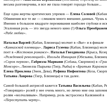
весьма разговорчива, и все же глаза говорят гораздо больше...
Еще одна жертва критических упреков —
Елена Соловей
(Кабан
Обвинения все те же — слишком много внешних данных. Чушь ка
Именно в большом квадрате переживания наиболее глубоки и ис
Эталонная роль — это звезда немого кино (!)
Ольга Преображен
«Рабе любви»
.
Наталья Варлей
(Кабан, Близнецы) молчит в
«Вие»
и в финале
«Кавказской пленницы»
.
Лариса Гузеева
(Кабан, Близнецы) мол
поет в
«Жестоком романсе»
.
Наталья Гвоздикова
(Крыса, Козер
«Рожденной революцией»
,
Изольда Извицкая
(Обезьяна, Близнец
«Сорок первом»
,
Габриэла Мариани
(Собака, Скорпион) в
«Гра
Монсоро»
, Лионелла Пырьева (Тигр, Рыбы) в
«Братьях Карамаз
Елена Проклова
(Змея, Дева),
Руфина Нифонтова
(Коза, Скорп
Татьяна Лаврова
(Тигр, Близнецы) и так далее.
Самой большой актрисой кажется
Татьяна Васильева
(Кабан, Р
«Говорящих» ролей у нее очень много, но лично мне она запомн
ролям «молчаливым». Например, роль экстрасенса Калязиной в
«Переступить черту»
.