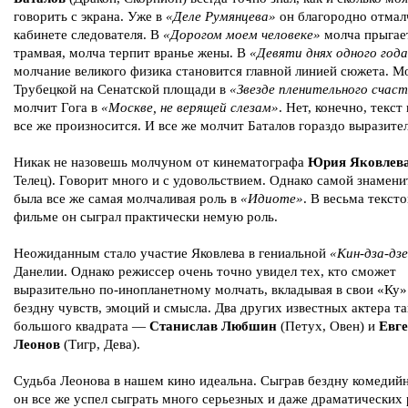
говорить с экрана. Уже в
«Деле Румянцева»
он благородно отмал
кабинете следователя. В
«Дорогом моем человеке»
молча прыгае
трамвая, молча терпит вранье жены. В
«Девяти днях одного год
молчание великого физика становится главной линией сюжета. М
Трубецкой на Сенатской площади в
«Звезде пленительного счас
молчит Гога в
«Москве, не верящей слезам»
. Нет, конечно, текст
все же произносится. И все же молчит Баталов гораздо выразите
Никак не назовешь молчуном от кинематографа
Юрия Яковлев
Телец). Говорит много и с удовольствием. Однако самой знамени
была все же самая молчаливая роль в
«Идиоте»
. В весьма текст
фильме он сыграл практически немую роль.
Неожиданным стало участие Яковлева в гениальной
«Кин-дза-дз
Данелии. Однако режиссер очень точно увидел тех, кто сможет
выразительно по-инопланетному молчать, вкладывая в свои «Ку
бездну чувств, эмоций и смысла. Два других известных актера та
большого квадрата —
Станислав Любшин
(Петух, Овен) и
Евг
Леонов
(Тигр, Дева).
Судьба Леонова в нашем кино идеальна. Сыграв бездну комедий
он все же успел сыграть много серьезных и даже драматических