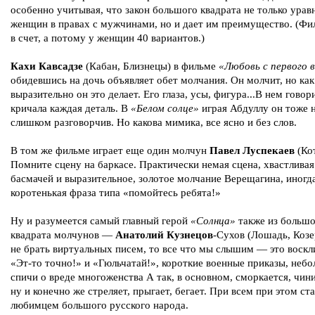
особенно учитывая, что закон большого квадрата не только урав
женщин в правах с мужчинами, но и дает им преимущество. (Фи
в счет, а потому у женщин 40 вариантов.)
Кахи Кавсадзе
(Кабан, Близнецы) в фильме
«Любовь с первого в
обидевшись на дочь объявляет обет молчания. Он молчит, но как
выразительно он это делает. Его глаза, усы, фигура...В нем говор
кричала каждая деталь. В
«Белом солце»
играя Абдуллу он тоже 
слишком разговорчив. Но какова мимика, все ясно и без слов.
В том же фильме играет еще один молчун
Павел Луспекаев
(Кот
Помните сцену на баркасе. Практически немая сцена, хвастливая
басмачей и выразительное, золотое молчание Верещагина, иногд
коротенькая фраза типа «помойтесь ребята!»
Ну и разумеется самый главный герой
«Солнца»
также из большо
квадрата молчунов —
Анатолий Кузнецов
-Сухов (Лошадь, Козе
не брать виртуальных писем, то все что мы слышим — это воскл
«Эт-то точно!» и «Гюльчатай!», короткие военные приказы, неб
спичи о вреде многоженства А так, в основном, сморкается, чин
ну и конечно же стреляет, прыгает, бегает. При всем при этом ст
любимцем большого русского народа.