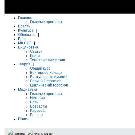
Главное
|
Годовые прогнозы
Власть
|
Культура
|
Общество
|
Брак
|
МК ССГ
|
Библиотека
|
Статьи
Книги
Тематические серии
Теория
|
Общий курс
Векторное Кольцо
Виртуальные имиджи
Брачный гороскоп
Циклический гороскоп
Медиатека
|
Годовые прогнозы
История
Брак
Возрасты
Карьера
Разное
Поиск
|
авторы
члены мк ссг