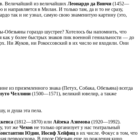
тов. Величайший из величайших
Леонардо да Винчи
(1452—
 и направляется в Милан. И только там, да и то не сразу,
рдо так и не узнал, самую свою знаменитую картину (это,
ы-Обезьяны гораздо шустрее? Хотелось бы напомнить, что
я как у более быстрых знаков пик военной гениальности — до
рх. Ни Жуков, ни Рокоссовский в их число не входили. Они
е из приземленного знака (Петух, Собака, Обезьяна) всегда
нуто Челлини
(1500—1571), великий ювелир, а также
у, и душа эта пела.
кенса
(1812—1870) или
Айзека Азимова
(1920—1992).
у, тот же
Чехов
не только организует у нас театральный
онстантин Юдин
,
Иосиф Хейфиц
в их числе. Фокус в том, что
ная первооснова. В прозе Обезьян еще до рождения кино