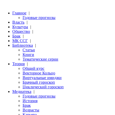
Главное
|
Годовые прогнозы
Власть
|
Культура
|
Общество
|
Брак
|
МК ССГ
|
Библиотека
|
Статьи
Книги
Тематические серии
Теория
|
Общий курс
Векторное Кольцо
Виртуальные имиджи
Брачный гороскоп
Циклический гороскоп
Медиатека
|
Годовые прогнозы
История
Брак
Возрасты
Карьера