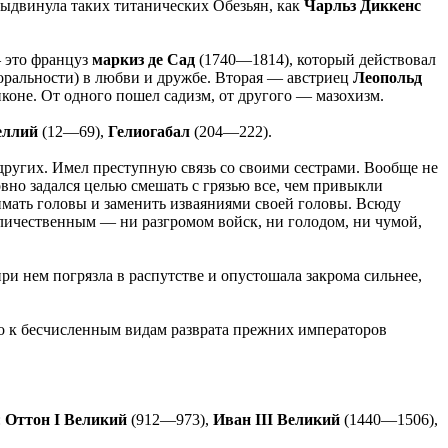
 выдвинула таких титанических Обезьян, как
Чарльз Диккенс
— это француз
маркиз де Сад
(1740—1814), который действовал
моральности) в любви и дружбе. Вторая — австриец
Леопольд
коне. От одного пошел садизм, от другого — мазохизм.
еллий
(12—69),
Гелиогабал
(204—222).
других. Имел преступную связь со своими сестрами. Вообще не
вно задался целью смешать с грязью все, чем привыкли
нимать головы и заменить изваяниями своей головы. Всюду
величественным — ни разгромом войск, ни голодом, ни чумой,
и нем погрязла в распутстве и опустошала закрома сильнее,
что к бесчисленным видам разврата прежних императоров
:
Оттон I Великий
(912—973),
Иван III Великий
(1440—1506),