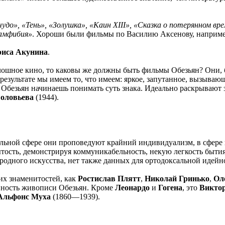
удо», «Тень», «Золушка», «Каин XIII», «Сказка о потерянном вр
-амфибия»
. Хороши были фильмы по Василию Аксенову, наприм
риса Акунина
.
плошное кино, то каковы же должны быть фильмы Обезьян? Они, 
результате мы имеем то, что имеем: яркое, запутанное, вызываю
 Обезьян начинаешь понимать суть знака. Идеально раскрывают
Соловьева
(1944).
иальной сфере они проповедуют крайний индивидуализм, в сфере
тость, демонстрируя коммуникабельность, некую легкость бытия. 
родного искусства, нет также данных для ортодоксальной идейно
ких знаменитостей, как
Ростислав Плятт
,
Николай Гринько
,
Ол
нность живописи Обезьян. Кроме
Леонардо
и
Гогена
, это
Виктор
Альфонс Муха
(1860—1939).