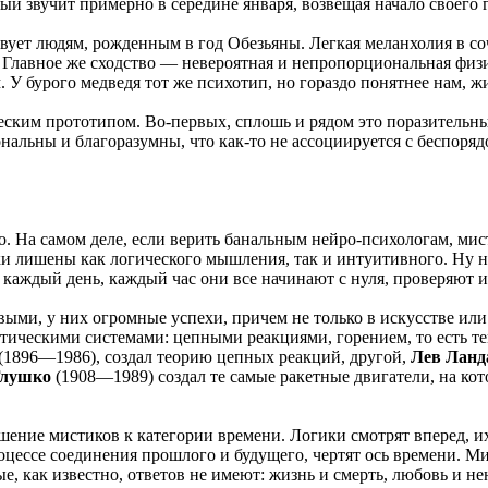
 звучит примерно в середине января, возвещая начало своего г
ствует людям, рожденным в год Обезьяны. Легкая меланхолия в с
 Главное же сходство — невероятная и непропорциональная физи
. У бурого медведя тот же психотип, но гораздо понятнее нам, ж
ческим прототипом. Во-первых, сплошь и рядом это поразительн
нальны и благоразумны, что как-то не ассоциируется с беспоря
. На самом деле, если верить банальным нейро-психологам, ми
ки лишены как логического мышления, так и интуитивного. Ну не
, каждый день, каждый час они все начинают с нуля, проверяют
ми, у них огромные успехи, причем не только в искусстве или р
мистическими системами: цепными реакциями, горением, то есть
(1896—1986), создал теорию цепных реакций, другой,
Лев Ланд
Глушко
(1908—1989) создал те самые ракетные двигатели, на ко
ение мистиков к категории времени. Логики смотрят вперед, и
роцессе соединения прошлого и будущего, чертят ось времени.
, как известно, ответов не имеют: жизнь и смерть, любовь и нен