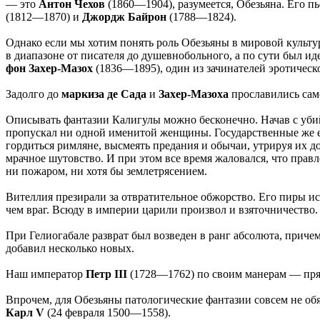
— это
Антон Чехов
(1860—1904), разумеется, Обезьяна. Его п
(1812—1870) и
Джордж Байрон
(1788—1824).
Однако если мы хотим понять роль Обезьяны в мировой культу
в диапазоне от писателя до душевнобольного, а по сути был 
фон Захер-Мазох
(1836—1895), один из зачинателей эротическ
Задолго до
маркиза де Сада
и
Захер-Мазоха
прославились сам
Описывать фантазии Калигулы можно бесконечно. Начав с убий
пропускал ни одной именитой женщины. Государственные же ег
гордиться римляне, высмеять предания и обычаи, утрируя их д
мрачное шутовство. И при этом все время жаловался, что правл
ни пожаром, ни хотя бы землетрясением.
Вителлия презирали за отвратительное обжорство. Его пиры ис
чем враг. Всюду в империи царили произвол и взяточничество.
При Гелиогабале разврат был возведен в ранг абсолюта, причем
добавил несколько новых.
Наш император
Петр III
(1728—1762) по своим манерам — пря
Впрочем, для Обезьяны патологические фантазии совсем не об
Карл V
(24 февраля 1500—1558).