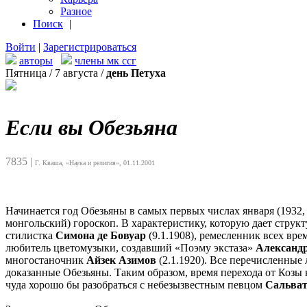
Разное
Поиск
|
Войти
|
Зарегистрироваться
авторы
члены мк ссг
Пятница / 7 августа /
день Петуха
Если вы Обезьяна
7835
|
Г. Кваша, «Наука и религия», 01.11.2001
Начинается год Обезьяны в самых первых числах января (1932, 1
монгольский) гороскоп. В характеристику, которую дает струк
стилистка
Симона де Бовуар
(9.1.1908), ремесленник всех вр
любитель цветомузыки, создавший «Поэму экстаза»
Александ
многостаночник
Айзек Азимов
(2.1.1920). Все перечисленные
доказанные Обезьяны. Таким образом, время перехода от Козы 
чуда хорошо бы разобраться с небезызвестным певцом
Сальват