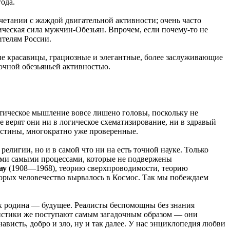
ода.
очетании с жаждой двигательной активности; очень часто
ческая сила мужчин-Обезьян. Впрочем, если почему-то не
ителям России.
ые красавицы, грациозные и элегантные, более заслуживающие
дочной обезьяньей активностью.
стическое мышление вовсе лишено головы, поскольку не
 верят они ни в логическое схематизирование, ни в здравый
 истины, многократно уже проверенные.
елигии, но и в самой что ни на есть точной науке. Только
 теми самыми процессами, которые не подвержены
ау
(1908—1968), теорию сверхпроводимости, теорию
торых человечество вырвалось в Космос. Так мы побеждаем
х родина — будущее. Реалисты беспомощны без знания
 Мистики же поступают самым загадочным образом — они
ависть, добро и зло, ну и так далее. У нас энциклопедия любви