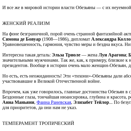
И все же в мировой истории власти Обезьяны — с их неуемно
ЖЕНСКИЙ РЕАЛИЗМ
На фоне безграничной, порой очень странной фантазийной ак
Симона де Бовуар
(1908—1986), дипломат
Александра Колло
Уравновешенность, гармония, чувство меры и бездна вкуса. Н
Интересна такая деталь:
Эльза Триоле
— жена
Луи Арагона
;
Б
значительными мужчинами. Так же, как, к примеру, близкие к
президентов. Вообще в истории очень мало женщин-Обезьян, д
Но есть, есть неожиданность! Эти «тихони»-Обезьяны дали аб
участвовавшие в Великой Отечественной войне.
Впрочем, как уже говорилось, главные достоинства Обезьян в 
Бездонные глаза, тончайшая нюансировка, глубина и красота,
Анна Маньяни
,
Фаина Раневская
,
Элизабет Тейлор
... По без
для приоритетов, да они нам не указ.
ТЕМПЕРАМЕНТ ТРОПИЧЕСКИЙ