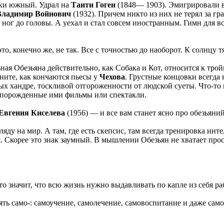
таки южный. Удрал на
Таити Гоген
(1848— 1903). Эмигрировали в
Владимир Войнович
(1932). Причем никто из них не терял за гр
 ног до головы. А уехал и стал совсем иностранным. Гимн для в
это, конечно же, не так. Все с точностью до наоборот. К солнцу
ьная Обезьяна действительно, как Собака и Кот, относится к тро
ните, как кончаются пьесы у
Чехова
. Грустные концовки всегда
х хандре, тоскливой отгороженности от людской суеты. Что-то
 порожденные ими фильмы или спектакли.
Евгения Киселева
(1956) — и все вам станет ясно про обезьяни
ляду на мир. А там, где есть скепсис, там всегда тренировка инт
Скорее это знак заумный. В мышлении Обезьян не хватает прост
о значит, что всю жизнь нужно выдавливать по капле из себя раб
ть само-: самоучение, самолечение, самовоспитание и даже сам