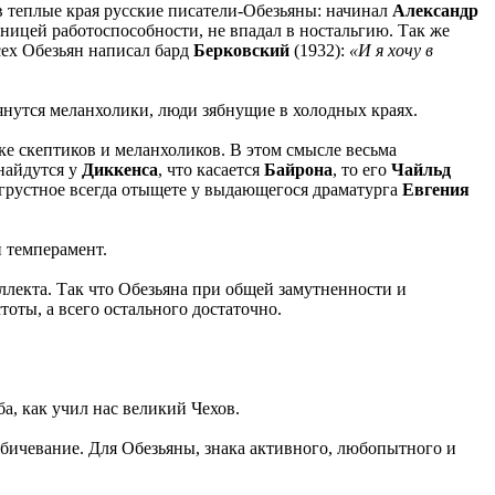
 теплые края русские писатели-Обезьяны: начинал
Александр
аницей работоспособности, не впадал в ностальгию. Так же
сех Обезьян написал бард
Берковский
(1932):
«И я хочу в
 тянутся меланхолики, люди зябнущие в холодных краях.
йке скептиков и меланхоликов. В этом смысле весьма
 найдутся у
Диккенса
, что касается
Байрона
, то его
Чайльд
 грустное всегда отыщете у выдающегося драматурга
Евгения
й темперамент.
еллекта. Так что Обезьяна при общей замутненности и
оты, а всего остального достаточно.
а, как учил нас великий Чехов.
обичевание. Для Обезьяны, знака активного, любопытного и