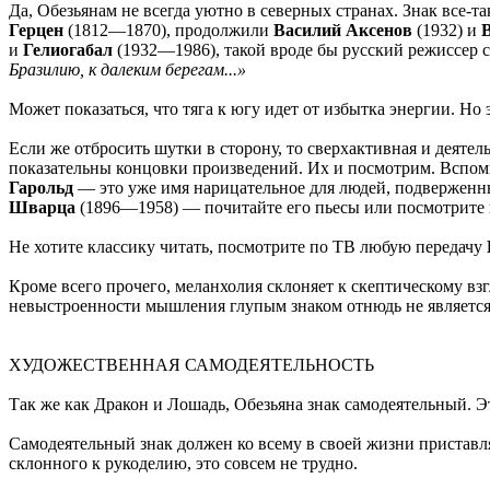
Да, Обезьянам не всегда уютно в северных странах. Знак все-
Герцен
(1812—1870), продолжили
Василий Аксенов
(1932) и
и
Гелиогабал
(1932—1986), такой вроде бы русский режиссер с
Бразилию, к далеким берегам...»
Может показаться, что тяга к югу идет от избытка энергии. Но 
Если же отбросить шутки в сторону, то сверхактивная и деятел
показательны концовки произведений. Их и посмотрим. Вспом
Гарольд
— это уже имя нарицательное для людей, подверженны
Шварца
(1896—1958) — почитайте его пьесы или посмотрите
Не хотите классику читать, посмотрите по ТВ любую передачу
Кроме всего прочего, меланхолия склоняет к скептическому взг
невыстроенности мышления глупым знаком отнюдь не является. 
ХУДОЖЕСТВЕННАЯ САМОДЕЯТЕЛЬНОСТЬ
Так же как Дракон и Лошадь, Обезьяна знак самодеятельный. Эт
Самодеятельный знак должен ко всему в своей жизни приставля
склонного к рукоделию, это совсем не трудно.