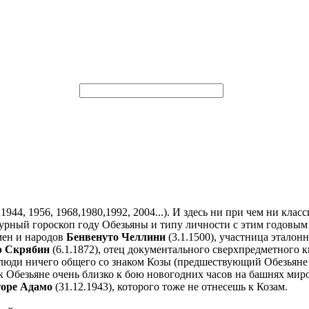
944, 1956, 1968,1980,1992, 2004...). И здесь ни при чем ни кла
турный гороскоп году Обезьяны и типу личности с этим годовым
емен и народов
Бенвенуто Челлини
(3.1.1500), участница эталонн
р Скрябин
(6.1.1872), отец документального сверхпредметного 
 люди ничего общего со знаком Козы (предшествующий Обезьяне
к Обезьяне очень близко к бою новогодних часов на башнях миро
оре Адамо
(31.12.1943), которого тоже не отнесешь к Козам.