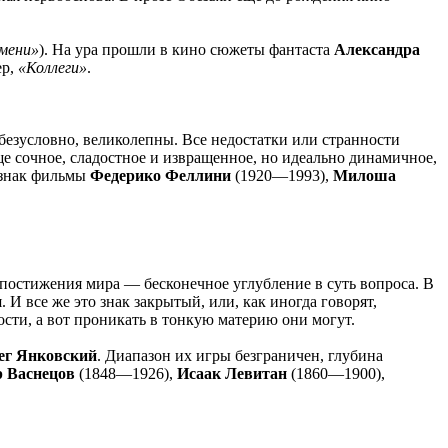
емени»
). На ура прошли в кино сюжеты фантаста
Александра
ер,
«Коллеги»
.
безусловно, великолепны. Все недостатки или странности
ще сочное, сладостное и извращенное, но идеально динамичное,
 знак фильмы
Федерико Феллини
(1920—1993),
Милоша
 постижения мира — бесконечное углубление в суть вопроса. В
И все же это знак закрытый, или, как иногда говорят,
сти, а вот проникать в тонкую материю они могут.
ег Янковский
. Диапазон их игры безграничен, глубина
 Васнецов
(1848—1926),
Исаак Левитан
(1860—1900),