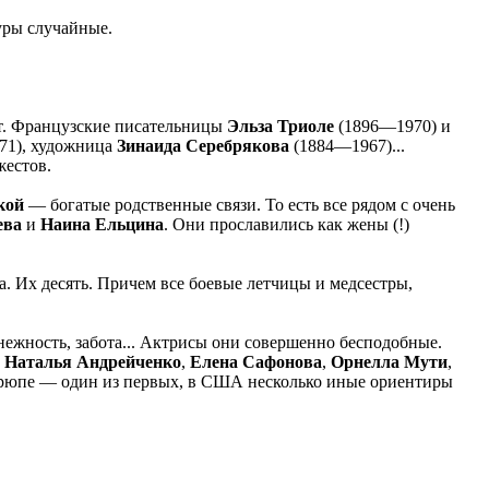
уры случайные.
ет. Французские писательницы
Эльза Триоле
(1896—1970) и
71), художница
Зинаида Серебрякова
(1884—1967)...
жестов.
кой
— богатые родственные связи. То есть все рядом с очень
ева
и
Наина Ельцина
. Они прославились как жены (!)
. Их десять. Причем все боевые летчицы и медсестры,
нежность, забота... Актрисы они совершенно бесподобные.
,
Наталья Андрейченко
,
Елена Сафонова
,
Орнелла Мути
,
в Еврюпе — один из первых, в США несколько иные ориентиры