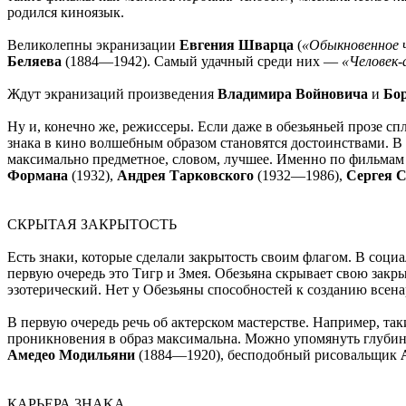
родился киноязык.
Великолепны экранизации
Евгения Шварца
(
«Обыкновенное ч
Беляева
(1884—1942). Самый удачный среди них —
«Человек
Ждут экранизаций произведения
Владимира Войновича
и
Бо
Ну и, конечно же, режиссеры. Если даже в обезьяньей прозе с
знака в кино волшебным образом становятся достоинствами. В 
максимально предметное, словом, лучшее. Именно по фильмам
Формана
(1932),
Андрея Тарковского
(1932—1986),
Сергея 
СКРЫТАЯ ЗАКРЫТОСТЬ
Есть знаки, которые сделали закрытость своим флагом. В соц
первую очередь это Тигр и Змея. Обезьяна скрывает свою закры
эзотерический. Нет у Обезьяны способностей к созданию всена
В первую очередь речь об актерском мастерстве. Например, та
проникновения в образ максимальна. Можно упомянуть глуби
Амедео Модильяни
(1884—1920), бесподобный рисовальщик
КАРЬЕРА 3HАKА