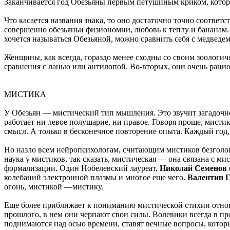
Заканчивается год Обезьяны первым петушиным криком, который
Что касается названия знака, то оно достаточно точно соответ
совершенно обезьяньи физиономии, любовь к теплу и бананам.
хочется называться Обезьяной, можно сравнить себя с медведем
Женщины, как всегда, гораздо менее сходны со своим зоологи
сравнения с ланью или антилопой. Во-вторых, они очень рацио
МИСТИКА
У Обезьян — мистический тип мышления. Это звучит загадочно
работает ни левое полушарие, ни правое. Говоря проще, мисти
смысл. А только в бесконечное повторение опыта. Каждый год
Но назло всем нейропсихологам, считающим мистиков безголовы
наука у мистиков, так сказать, мистическая — она связана с 
формализации. Один Нобелевский лауреат,
Николай Семенов
колебаний электронной плазмы и многое еще чего.
Валентин 
огонь, мистикой —мистику.
Еще более приближает к пониманию мистической стихии отнош
прошлого, в нем они черпают свои силы. Волевики всегда в п
поднимаются над осью времени, ставят вечные вопросы, которые