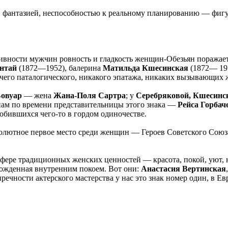
й фантазией, неспособностью к реальному планированию — фиг
тивности мужчин ровность и гладкость женщин-Обезьян поража
нтай
(1872—1952), балерина
Матильда Кшесинская
(1872— 19
ичего паталогического, никакого эпатажа, никаких вызывающих 
овуар
— жена
Жана-Поля Сартра
; у
Серебряковой, Кшесинс
 нам по времени представительницы этого знака —
Рейса Горбач
обившихся чего-то в гордом одиночестве.
солютное первое место среди женщин — Героев Советского Союза
сфере традиционных женских ценностей — красота, покой, уют, 
 рожденная внутренним покоем. Вот они:
Анастасия Вертинская
упречности актерского мастерства у нас это знак номер один, 