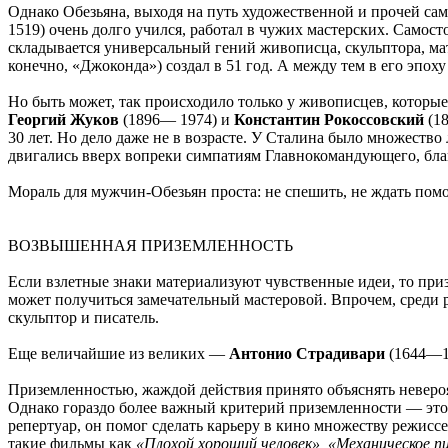
Однако Обезьяна, выходя на путь художественной и прочей са
1519) очень долго учился, работал в чужих мастерских. Самосто
складывается универсальный гений живописца, скульптора, мат
конечно, «Джоконда») создал в 51 год. А между тем в его эпо
Но быть может, так происходило только у живописцев, которы
Георгий Жуков
(1896— 1974) и
Константин Рокоссовский
(18
30 лет. Но дело даже не в возрасте. У Сталина было множеств
двигались вверх вопреки симпатиям Главнокомандующего, бла
Мораль для мужчин-Обезьян проста: не спешить, не ждать помо
ВОЗВЫШЕННАЯ ПРИЗЕМЛЕННОСТЬ
Если взлетные знаки материализуют чувственные идеи, то при
может получиться замечательный мастеровой. Впрочем, среди 
скульптор и писатель.
Еще величайшие из великих —
Антонио Страдивари
(1644—1
Приземленностью, жаждой действия принято объяснять неверо
Однако гораздо более важный критерий приземленности — это 
репертуар, он помог сделать карьеру в кино множеству режисс
такие фильмы как
«Плохой хороший человек», «Механическое п