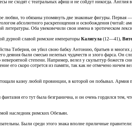
ьесы не сходят с театральных афиш и не сойдут никогда. Англия
ре любви, то обязаны упомянуть две знаковые фигуры. Первая 
идеологом абсолютного раскрепощения и освобождения (читай: а
ой литературы. Оба увековечили свои имена в эротическом лекси
ой дурной славой римские императоры
Калигула
(12—41),
Вит
ства Тиберия, он убил свою бабку Антонию, братьев и многих 
о деяния были смесью нелепых чудачеств и злого фарса. Он сло
о невероятной степени. Например, велел у скульптур божеств с
ение его скоро сотрется из памяти, так как не отмечено ничем 
тощали казну любой провинции, в которой он побывал. Армия пр
 фантазия его тут была безгранична, и он очень гордился тем, 
мой наследник римских Обезьян.
язательны. Были среди этого знака вполне приличные правители