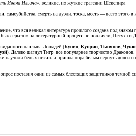
рть Ивана Ильича»
, великие, но жуткие трагедии Шекспира.
 самоубийства, смерть на дуэли, тоска, месть — всего этого в 
ние, что вся великая литература прошлого создана под знаком 
и Бык серьезно на литературный процесс не повлияли, Петуха и 
невиданного наплыва Лошадей (
Бунин
,
Куприн
,
Тынянов
,
Чуко
уэй
). Далеко шагнул Тигр, все популярнее творчество Драконов
ки научили белых писать и пришла пора белым вернуть долги и 
опрос поставил один из самых блестящих защитников темной 