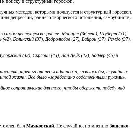
 к поиску и структурный гороскоп.
 научных методов, которыми пользуется и структурный гороскоп.
ины депрессий, раннего творческого истощения, самоубийств,
 в самом цветущем возрасте: Моцарт (36 лет), Шуберт (31),
 (42), Белинский (37), Добролюбов (27), Байрон (37), Рембо (37),
ргский (42), Скрябин (43), Ван Дейк (42), Бодлер (45) и
чахотки, третьи от неожиданных и, казалось бы, случайных
ожитой жизни. Все было «заработано собственными руками».
ойное сопротивление для того, чтобы одержать победу над
утомлен был
Маяковский
. Не случайно, по мнению
Зощенко
,