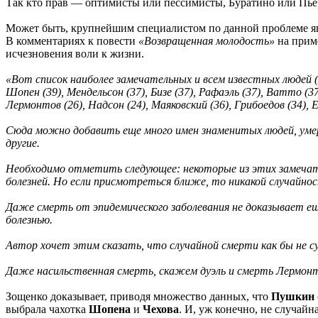
Так кто прав — оптимисты или пессимисты, Буратино или Пье
Может быть, крупнейшим специалистом по данной проблеме я
В комментариях к повести
«Возвращенная молодость»
на приме
исчезновения воли к жизни.
«Вот список наиболее замечательных и всем известных людей 
Шопен (39), Мендельсон (37), Бизе (37), Рафаэль (37), Ватто (37)
Лермонтов (26), Надсон (24), Маяковский (36), Грибоедов (34), Е
Сюда можно добавить еще много имен знаменитых людей, умерших
другие.
Необходимо отметить следующее: некоторые из этих замечате
болезней. Но если присмотреться ближе, то никакой случайно
Даже смерть от эпидемического заболевания не доказывает ещ
болезнью.
Автор хочет этим сказать, что случайной смерти как бы не 
Даже насильственная смерть, скажем дуэль и смерть Лермонто
Зощенко доказывает, приводя множество данных, что
Пушкин
выбрала чахотка
Шопена
и
Чехова
. И, уж конечно, не случайн