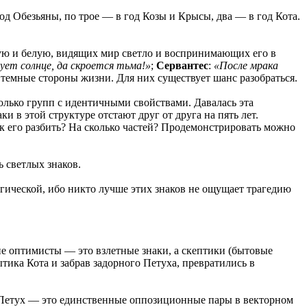
од Обезьяны, по трое — в год Козы и Крысы, два — в год Кота.
ную и белую, видящих мир светло и воспринимающих его в
ует солнце, да скроется тьма!»
;
Сервантес
:
«После мрака
ь темные стороны жизни. Для них существует шанс разобраться.
сколько групп с идентичными свойствами. Давалась эта
и в этой структуре отстают друг от друга на пять лет.
ак его разбить? На сколько частей? Продемонстрировать можно
 светлых знаков.
ической, ибо никто лучше этих знаков не ощущает трагедию
кие оптимисты — это взлетные знаки, а скептики (бытовые
ика Кота и забрав задорного Петуха, превратились в
 Петух — это единственные оппозиционные пары в векторном