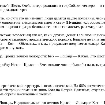
елей. Шесть Змей, пятеро родились в год Собаки, четверо — в г
в два-дцати трех.
ь, но сути это не изменит, люди делятся на две половины, чер
ж однозначна, пессимистов тянет к свету (
Пушкин
:
«Да здравств
сом энергии гораздо безопаснее, чем пессимистам, рассматриват
еская, возрастная) так же, как и другие, делит 12 знаков на не
своего странного арифметического порядка. Близкие по типу знак
 Кот — Обезьяна... и т. д., в результате получается кольцо. К
ится опускать.
р. Тройка вечной молодости: Бык — Лошадь — Кабан. Это шесть
тройку Коза — Крыса — Змея вполне можно было бы назвать траг
ь энергетической структуры с психологической. На 66% космичес
эти тройки поменяли лишь Кота на Петуха. Взлетные, отдав ныт
ые обрели законченный скепсис.
а Лошадь. Неудивительно, что именно Крыса — Лошадь и Кот —