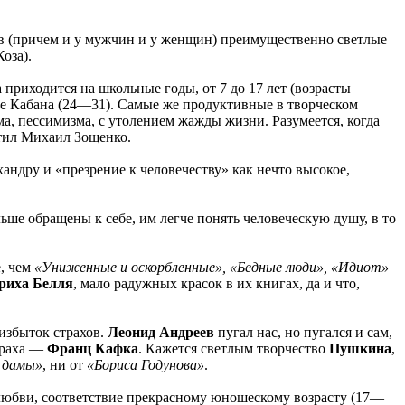
ков (причем и у мужчин и у женщин) преимущественно светлые
оза).
приходится на школьные годы, от 7 до 17 лет (возрасты
те Кабана (24—31). Самые же продуктивные в творческом
, пессимизма, с утолением жажды жизни. Разумеется, когда
етил Михаил Зощенко.
андру и «презрение к человечеству» как нечто высокое,
ьше обращены к себе, им легче понять человеческую душу, в то
е, чем
«Униженные и оскорбленные», «Бедные люди», «Идиот»
риха Белля
, мало радужных красок в их книгах, да и что,
еизбыток страхов.
Леонид Андреев
пугал нас, но пугался и сам,
страха —
Франц Кафка
. Кажется светлым творчество
Пушкина
,
 дамы»
, ни от
«Бориса Годунова»
.
 любви, соответствие прекрасному юношескому возрасту (17—