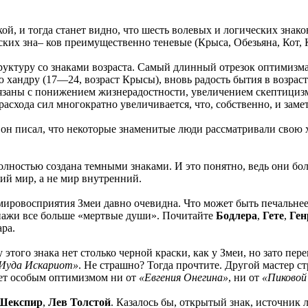
ой, и тогда станет видно, что шесть волевых и логических зна
ских зна– ков преимущественно теневые (Крыса, Обезьяна, Кот, К
руктуру со знаками возраста. Самый длинный отрезок оптимизма 
 хандру (17—24, возраст Крысы), вновь радость бытия в возрас
заны с понижением жизнерадостности, увеличением скептицизма
расхода сил многократно увеличивается, что, собственно, и зам
 он писал, что некоторые знаменитые люди рассматривали свою х
олностью создана темными знаками. И это понятно, ведь они бол
ий мир, а не мир внутренний.
мировосприятия Змеи давно очевидна. Что может быть печальне
ажи все больше «мертвые души». Почитайте
Бодлера
,
Гете
,
Ген
ра.
этого знака нет столько черной краски, как у Змеи, но зато пер
«Иуда Искариот»
. Не страшно? Тогда прочтите. Другой мастер 
веет особым оптимизмом ни от
«Евгения Онегина»
, ни от
«Пиковой
Шекспир
,
Лев Толстой
. Казалось бы, открытый знак, источник