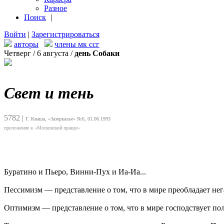
Разное
Поиск
|
Войти
|
Зарегистрироваться
авторы
члены мк ссг
Четверг / 6 августа /
день Собаки
Свет и тень
5782
|
Г. Кваша, «Зазеркалье» №6, 01.06.1993
приложение к «Московской правде»
Буратино и Пьеро, Винни-Пух и Иа-Иа...
Пессимизм — представление о том, что в мире преобладает нега
Оптимизм — представление о том, что в мире господствует пол