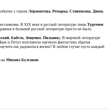
избытке у героев
Лермонтова
,
Ремарка
,
Стивенсона
,
Дюма
,
пессимизма. В XIX веке в русской литературе лишь
Тургенев
Дракона в большой русской литературе просто не было.
вский
,
Бабель
,
Зощенко
,
Пильняк
). В мировой литературе
, Бык и Петух возглавили научную фантастику (братья
научить нас радоваться жизни? В любом случае пусть каждый
силы
Михаил Булгаков
.