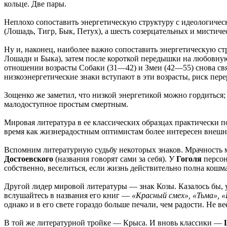
кольце. Две пары.
Неплохо сопоставить энергетическую структуру с идеологическ
(Лошадь, Тигр, Бык, Петух), а шесть созерцательных и мистиче
Ну и, наконец, наиболее важно сопоставить энергетическую ст
Лошади и Быка), затем после короткой передышки на любовную
отношении возрасты Собаки (31—42) и Змеи (42—55) снова свя
низкоэнергетические знаки вступают в эти возрасты, риск пере
Зощенко же заметил, что низкой энергетикой можно гордиться;
малодоступное простым смертным.
Мировая литература в ее классических образцах практически п
время как жизнерадостным оптимистам более интересен внешн
Вспомним литературную судьбу некоторых знаков. Мрачность 
Достоевского
(названия говорят сами за себя). У
Гоголя
персон
собственно, веселиться, если жизнь действительно полна кошма
Другой лидер мировой литературы — знак Козы. Казалось бы, у 
вслушайтесь в названия его книг —
«Красный смех», «Тьма», 
однако и в его свете гораздо больше печали, чем радости. Не 
В той же литературной тройке — Крыса. И вновь классики —