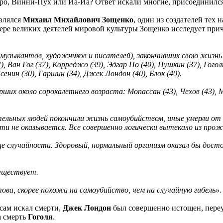
ро, Винни-Пух или Иа-Иа? Ответ искали многие, присоединился
влялся
Михаил Михайлович Зощенко
, один из создателей тех
ре великих деятелей мировой культуры Зощенко исследует прич
(музыкантов, художников и писателей), закончивших свою жизнь
, Ван Гог (37), Корреджо (39), Эдгар По (40), Пушкин (37), Гоголь
сенин (30), Гаршин (34), Джек Лондон (40), Блок (40).
 около сорокалетнего возраста: Мопассан (43), Чехов (43), Мусо
льных людей покончили жизнь самоубийством, иные умерли от 
сти не оказывается. Все совершенно логически вытекало из пр
е случайности. Здоровый, нормальный организм оказал бы дост
существует.
ва, скорее похожа на самоубийство, чем на случайную гибель».
сам искал смерти,
Джек Лондон
был совершенно истощен, пере
а смерть
Гоголя
.