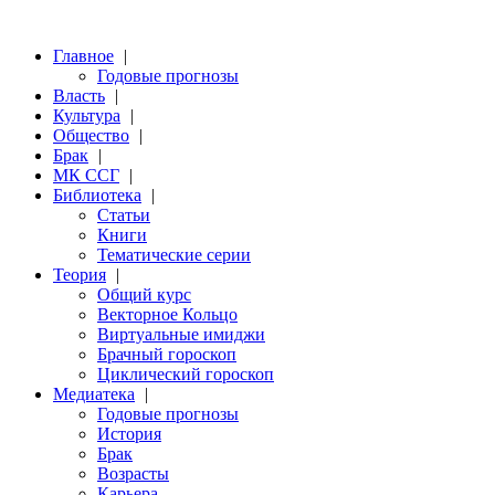
Главное
|
Годовые прогнозы
Власть
|
Культура
|
Общество
|
Брак
|
МК ССГ
|
Библиотека
|
Статьи
Книги
Тематические серии
Теория
|
Общий курс
Векторное Кольцо
Виртуальные имиджи
Брачный гороскоп
Циклический гороскоп
Медиатека
|
Годовые прогнозы
История
Брак
Возрасты
Карьера