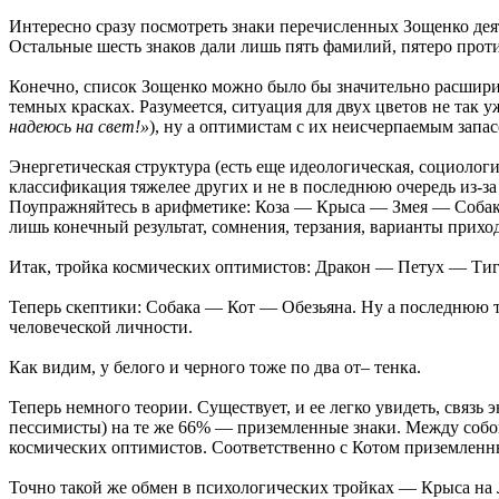
Интересно сразу посмотреть знаки перечисленных Зощенко деят
Остальные шесть знаков дали лишь пять фамилий, пятеро проти
Конечно, список Зощенко можно было бы значительно расширит
темных красках. Разумеется, ситуация для двух цветов не так у
надеюсь на свет!»
), ну а оптимистам с их неисчерпаемым запа
Энергетическая структура (есть еще идеологическая, социологич
классификация тяжелее других и не в последнюю очередь из-за 
Поупражняйтесь в арифметике: Коза — Крыса — Змея — Собака —
лишь конечный результат, сомнения, терзания, варианты приход
Итак, тройка космических оптимистов: Дракон — Петух — Тиг
Теперь скептики: Собака — Кот — Обезьяна. Ну а последнюю 
человеческой личности.
Как видим, у белого и черного тоже по два от– тенка.
Теперь немного теории. Существует, и ее легко увидеть, связ
пессимисты) на те же 66% — приземленные знаки. Между собой 
космических оптимистов. Соответственно с Котом приземленн
Точно такой же обмен в психологических тройках — Крыса н