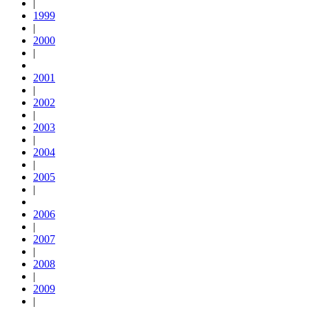
|
1999
|
2000
|
2001
|
2002
|
2003
|
2004
|
2005
|
2006
|
2007
|
2008
|
2009
|