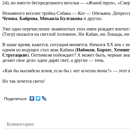
24), но вместо беспредельного веселья —
«Живой труп», «Сме
Ненамного веселее тройка Собака — Кот — Обезьяна. Депрессии,
Чехова
,
Байрона
,
Михаила Булгакова
и других.
Уже одно перечисление знаменитых этих имен рождает впечатле
(Тигр) оказался на светлой половине. Ни Кабан, ни Лошадь, н
В наше время, кажется, ситуация меняется. Начался ХХ век с 
одним из ведущих стал знак Кабана (
Набоков
,
Борхес
,
Хеминг
Стругацкие
). Оптимизм побеждает? А может быть, черные зна
делает свое дело: одни дарят свет, а другие — тень.
«Как бы выглядела земля, если бы с нее исчезли тени?»
— этот в
Но так хочется света!
Поделиться
Комментарии