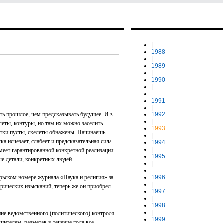
|
1988
|
1989
|
1990
|
1991
|
ять прошлое, чем предсказывать будущее. И в
1992
|
леты, контуры, но там их можно заселить
1993
тки пусты, скелеты обнажены. Начинаешь
|
а исчезает, слабеет и предсказательная сила.
1994
|
имеет гарантированной конкретной реализации.
1995
ые детали, конкретных людей.
|
рьском номере журнала «Наука и религия» за
1996
|
орических изысканий, теперь же он приобрел
1997
|
1998
|
ие ведомственного (политического) контроля
1999
шителем, разметав в течение года все