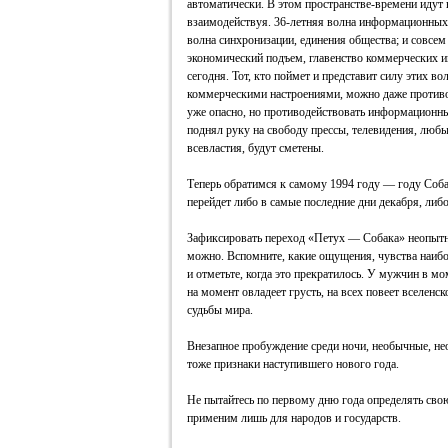
автоматически. В этом пространстве-времени идут
взаимодействуя. 36-летняя волна информационных 
волна синхронизации, единения общества; и совсем 
экономический подъем, главенство коммерческих и
сегодня. Тот, кто поймет и представит силу этих во
коммерческими настроениями, можно даже противо
уже опасно, но противодействовать информационны
поднял руку на свободу прессы, телевидения, люб
всевластия, будут сметены.
Теперь обратимся к самому 1994 году — году Соба
перейдет либо в самые последние дни декабря, либ
Зафиксировать переход «Петух — Собака» неопытно
можно. Вспомните, какие ощущения, чувства наибол
и отметьте, когда это прекратилось. У мужчин в м
на момент овладеет грусть, на всех повеет вселенс
судьбы мира.
Внезапное пробуждение среди ночи, необычные, не
тоже признаки наступившего нового года.
Не пытайтесь по первому дню года определять сво
применим лишь для народов и государств.