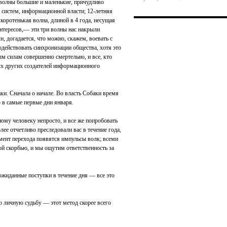
 волны большие и маленькие, причудливо
систем, информационной власти; 12-летняя
коротенькая волна, длиной в 4 года, несущая
нтересов,— эти три волны нас накрыли
лн, догадается, что можно, скажем, воевать с
действовать синхронизации общества, хотя это
м силам совершенно смертельно, и все, кто
ых других создателей информационного
ки. Сначала о начале. Во власть Собаки время
о в самые первые дни января.
му человеку непросто, и все же попробовать
ее отчетливо преследовали вас в течение года,
омент перехода появятся импульсы волк; всеми
кой скорбью, и мы ощутим ответственность за
ожиданные поступки в течение дня — все это
ю личную судьбу — этот метод скорее всего