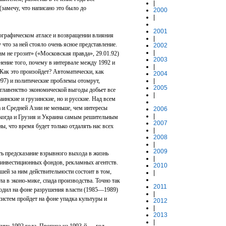
|
замечу, что написано это было до
2000
|
2001
еографическом атласе и возвращении влияния
|
 что за ней стояло очень ясное представление.
2002
|
ам не грозит» («Московская правда», 29.01.92)
2003
нение того, почему в интервале между 1992 и
|
Как это произойдет? Автоматически, как
2004
97) и политические проблемы отомрут,
|
2005
главенство экономической выгоды добьет все
|
инские и грузинские, но и русские. Над всем
 и Средней Азии не меньше, чем интересы
2006
|
, когда и Грузия и Украина самым решительным
2007
ы, что время будет только отдалять нас всех
|
2008
|
2009
ь предсказание взрывного выхода в жизнь
|
 инвестиционных фондов, рекламных агентств.
2010
шей за ним действительности состоит в том,
|
а в эконо-мике, спада производства. Точно так
2011
одил на фоне разрушения власти (1985—1989)
|
истем пройдет на фоне упадка культуры и
2012
|
2013
|