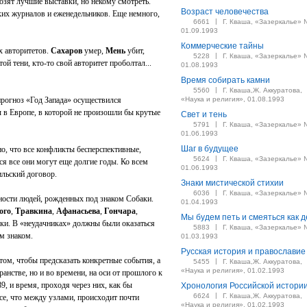
озят лучшие выставки, но некому смотреть.
Возраст человечества
их журналов и еженедельников. Еще немного,
|
6661
Г. Кваша, «Зазеркалье» 
01.09.1993
Коммерческие тайны
х авторитетов.
Сахаров
умер,
Мень
убит,
|
5228
Г. Кваша, «Зазеркалье» 
той тени, кто-то свой авторитет проболтал...
01.08.1993
Время собирать камни
|
5560
Г. Кваша,Ж. Аккуратова,
прогноз «Год Запада» осуществился
«Наука и религия», 01.08.1993
ы в Европе, в которой не произошли бы крутые
Свет и тень
|
5791
Г. Кваша, «Зазеркалье» 
01.06.1993
Шаг в будущее
о, что все конфликты бесперспективные,
|
5624
Г. Кваша, «Зазеркалье» 
ся все они могут еще долгие годы. Ко всем
01.06.1993
льский договор.
Знаки мистической стихии
|
6036
Г. Кваша, «Зазеркалье» 
ности людей, рожденных под знаком Собаки.
01.04.1993
ого
,
Травкина
,
Афанасьева
,
Гончара
,
Мы будем петь и смеяться как д
ки. В «неудачниках» должны были оказаться
|
5883
Г. Кваша, «Зазеркалье» 
м знаком.
01.03.1993
Русская история и православие
 том, чтобы предсказать конкретные события, а
|
5455
Г. Кваша,Ж. Аккуратова,
«Наука и религия», 01.02.1993
ранстве, но и во времени, на оси от прошлого к
9, и время, проходя через них, как бы
Хронология Российской истори
|
6624
Г. Кваша,Ж. Аккуратова,
се, что между узлами, происходит почти
«Наука и религия», 01.02.1993