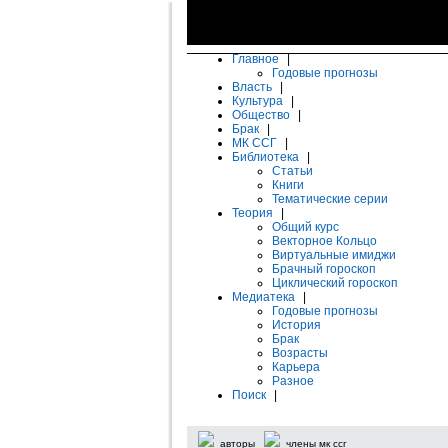
Главное
|
Годовые прогнозы
Власть
|
Культура
|
Общество
|
Брак
|
МК ССГ
|
Библиотека
|
Статьи
Книги
Тематические серии
Теория
|
Общий курс
Векторное Кольцо
Виртуальные имиджи
Брачный гороскоп
Циклический гороскоп
Медиатека
|
Годовые прогнозы
История
Брак
Возрасты
Карьера
Разное
Поиск
|
авторы
члены мк ссг