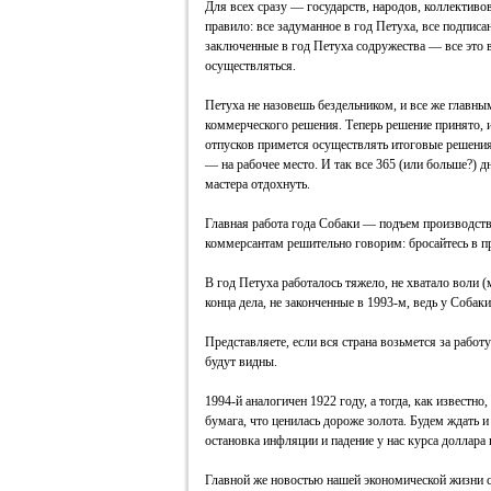
Для всех сразу — государств, народов, коллективо
правило: все задуманное в год Петуха, все подписа
заключенные в год Петуха содружества — все это 
осуществляться.
Петуха не назовешь бездельником, и все же главным
коммерческого решения. Теперь решение принято, 
отпусков примется осуществлять итоговые решения
— на рабочее место. И так все 365 (или больше?) д
мастера отдохнуть.
Главная работа года Собаки — подъем производст
коммерсантам решительно говорим: бросайтесь в п
В год Петуха работалось тяжело, не хватало воли (
конца дела, не законченные в 1993-м, ведь у Собак
Представляете, если вся страна возьмется за работ
будут видны.
1994-й аналогичен 1922 году, а тогда, как известно
бумага, что ценилась дороже золота. Будем ждать 
остановка инфляции и падение у нас курса доллара
Главной же новостью нашей экономической жизни с