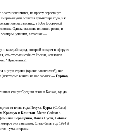
 власти закончится, на прессу перестанут
 американцами остается три-четыре года, и к
ое влияние на Балканах, в Юго-Восточной
егионах. Однако влияние влиянию рознь, и
 лечащим, учащим, а главное —
, и каждый народ, который попадет в сферу ее
ны, что отрезали себя от России, испытают
имер? Прибалтика).
л внутри страны (кризис закончится!), все
у (некоторые вышли на нее заранее —
Гурнов
,
ияния станут Средняя Азия и Кавказ, где до
дятся от плена года Петуха.
Курье
(Собака)
хом
Кравчук
и
Клинтон
. Место Собаки в
 фамилий:
Геращенко
,
Павел Гусев
,
Собчак
.
, которое они занимают. Стало быть, год 1994-й
ратам-гуманитариям.