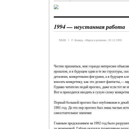
1994 — неустанная работа
|
5608
Г. Кваша, «Наука и религия», 01.12.1993
Честно признаться, мне гораздо интереснее объясн
прошлом, и в будущем одни и те же структуры, ске
деталями, конкретными фигурами, а в будущем кле
вносить конкретику, как это делают фантасты,— наук
Однако читателю подай прогноз, даже если тот не 
Вот и приходится вводить в сухую схему конкретн
Первый большой прогноз был опубликован в декаб
1991 год. До тех пор прогноз был лишь частью ист
самостоятельное значение.
Главным предсказанием на 1992 год было разрушен
за экономикой. Гайдар оказался талантливым разру