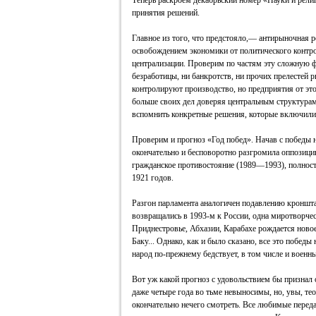
Теперь раскроем декабрьский номер «Науки и рели
принятия решений.
Главное из того, что предстояло,— антирыночная 
освобождением экономики от политического контро
централизации. Проверим по частям эту сложную ф
безработицы, ни банкротств, ни прочих прелестей 
контролируют производство, но предприятия от это
больше своих дел доверяя центральным структурам 
вспомнить конкретные решения, которые включил
Проверим и прогноз «Год побед». Начав с победы н
окончательно и бесповоротно разгромила оппозиц
гражданское противостояние (1989—1993), полнос
1921 годов.
Разгон парламента аналогичен подавлению кроншт
возвращались в 1993-м к России, одна миротворчес
Приднестровье, Абхазии, Карабахе рождается новое
Баку... Однако, как и было сказано, все это победы 
народ по-прежнему бедствует, в том числе и военны
Вот уж какой прогноз с удовольствием бы призна
даже четыре года во тьме невыносимы, но, увы, тео
окончательно нечего смотреть. Все любимые переда