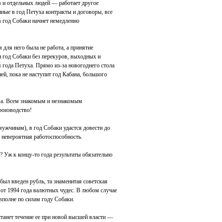
в и отдельных людей — работает другое
нные в год Петуха контракты и договоры, все
в год Собаки начнет немедленно
 для него была не работа, а принятие
и год Собаки без перекуров, выходных и
 года Петуха. Прямо из-за новогоднего стола
ней, пока не наступит год Кабана, большого
ва. Всем знакомым и незнакомым
роизводство!
мужчинам), в год Собаки удастся довести до
и невероятная работоспособность.
у? Уж к концу-то года результаты обязательно
, был введен рубль, та знаменитая советская
и от 1994 года валютных чудес. В любом случае
 вполне по силам году Собаки.
танет течение ее при новой высшей власти —