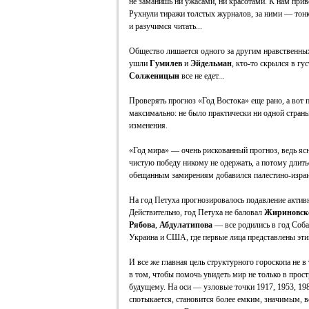
не заманишь ни ужасами, ни красотами. К нам прив
Рухнули тиражи толстых журналов, за ними — тонк
и разучимся читать...
Общество лишается одного за другим нравственны
ушли
Гумилев
и
Эйдельман
, кто-то скрылся в гус
Солженицын
все не едет...
Проверять прогноз «Год Востока» еще рано, а вот 
максимально: не было практически ни одной стран
изменения.
«Год мира» — очень рискованный прогноз, ведь ясн
чистую победу никому не одержать, а потому длить
обещанным замирениям добавился палестино-израи
На год Петуха прогнозировалось подавление актив
Действительно, год Петуха не баловал
Жириновск
Рябова
,
Абдулатипова
— все родились в год Соба
Украина и США, где первые лица представлены эти
И все же главная цель структурного гороскопа не в
в том, чтобы помочь увидеть мир не только в прост
будущему. На оси — узловые точки 1917, 1953, 198
спотыкается, становится более емким, значимым, в