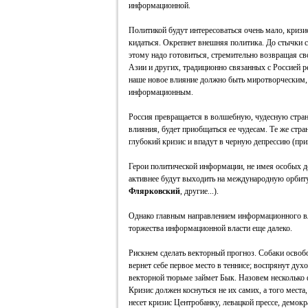
информационной.
Политикой будут интересоваться очень мало, кризис
кидаться. Окрепнет внешняя политика. До стычки с
этому надо готовиться, стремительно возвращая св
Азии и других, традиционно связанных с Россией р
наше новое влияние должно быть миротворческим,
информационным.
Россия превращается в волшебную, чудесную страну
влияния, будет приобщаться ее чудесам. Те же стра
глубокий кризис и впадут в черную депрессию (пр
Герои политической информации, не имея особых де
активнее будут выходить на международную орбит
Флярковский
, другие...).
Однако главным направлением информационного вл
торжества информационной власти еще далеко.
Рискнем сделать векторный прогноз. Собаки освобо
вернет себе первое место в теннисе; воспрянут ду
векторной тюрьме займет Бык. Назовем несколько
Кризис должен коснуться не их самих, а того места
несет кризис Центробанку, левацкой прессе, демок