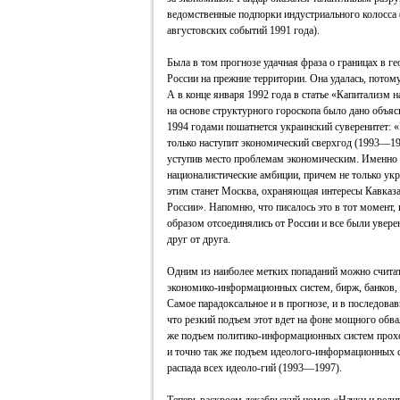
ведомственные подпорки индустриального колосса (
августовских событий 1991 года).
Была в том прогнозе удачная фраза о границах в г
России на прежние территории. Она удалась, потому
А в конце января 1992 года в статье «Капитализм н
на основе структурного гороскопа было дано объяс
1994 годами пошатнется украинский суверенитет: «
только наступит экономический сверхгод (1993—19
уступив место проблемам экономическим. Именно 
националистические амбиции, причем не только укра
этим станет Москва, охраняющая интересы Кавказа
России». Напомню, что писалось это в тот момент
образом отсоединялись от России и все были уверен
друг от друга.
Одним из наиболее метких попаданий можно считат
экономико-информационных систем, бирж, банков,
Самое парадоксальное и в прогнозе, и в последовав
что резкий подъем этот вдет на фоне мощного обвал
же подъем политико-информационных систем прох
и точно так же подъем идеолого-информационных с
распада всех идеоло-гий (1993—1997).