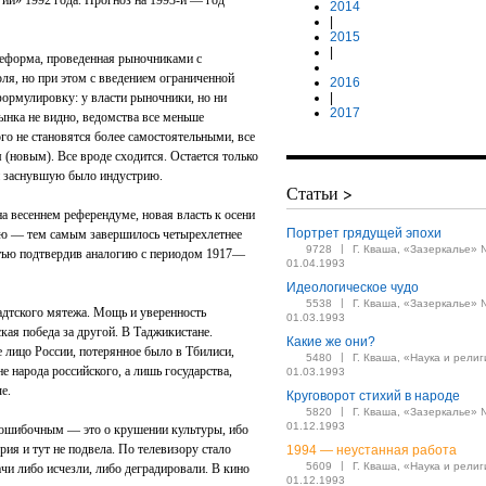
гии» 1992 года. Прогноз на 1993-й — год
2014
|
2015
|
реформа, проведенная рыночниками с
ля, но при этом с введением ограниченной
2016
ормулировку: у власти рыночники, но ни
|
2017
рынка не видно, ведомства все меньше
го не становятся более самостоятельными, все
(новым). Все вроде сходится. Остается только
и заснувшую было индустрию.
Статьи >
а весеннем референдуме, новая власть к осени
Портрет грядущей эпохи
ию — тем самым завершилось четырехлетнее
|
9728
Г. Кваша, «Зазеркалье» 
тью подтвердив аналогию с периодом 1917—
01.04.1993
Идеологическое чудо
|
5538
Г. Кваша, «Зазеркалье» 
адтского мятежа. Мощь и уверенность
01.03.1993
кая победа за другой. В Таджикистане.
Какие же они?
 лицо России, потерянное было в Тбилиси,
|
5480
Г. Кваша, «Наука и религ
не народа российского, а лишь государства,
01.03.1993
е.
Круговорот стихий в народе
|
5820
Г. Кваша, «Зазеркалье» 
01.12.1993
л ошибочным — это о крушении культуры, ибо
рия и тут не подвела. По телевизору стало
1994 — неустанная работа
|
5609
Г. Кваша, «Наука и религ
чи либо исчезли, либо деградировали. В кино
01.12.1993