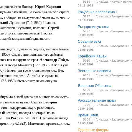
|
5535
Г. Кваша, «Наука и религ
01.11.1998
мая российская Лошадь.
Юрий Карякин
бщем-то случайная, но сказанная на всю страну.
Рождение перспективы
|
5337
Г. Кваша, «Зазеркалье» 
ку, в общем-то заслуженный человек, но что-то
01.10.1998
олий Лукьянов
(7. 5.1930). Человек
Рыцарские успехи
колоритен, неутомим, поэтичен.
Сергей
|
5627
Г. Кваша, «Зазеркалье» 
чему-то в справочнике есть.
Руслан
01.09.1998
Лошадей заслуживший одиозности.
Средние века
|
5438
Г. Кваша, «Зазеркалье» 
ени сидеть. Однако не сидится, мешают былые
01.08.1998
1.1950). Справочник называет его действия
Корейский Кабан
век как ни крути генерал.
Александр Лебедь
|
5619
Г. Кваша, «Зазеркалье» 
01.07.1998
пьет. Альберт Макашов (12.6.1938). Как вы уже
0). На этот раз всего лишь полковник. Нет,
Векторные новости
|
тигриное это дело. А чтобы генералы не
6861
Г. Кваша, «Зазеркалье» 
01.06.1998
17.5.1950), быть может, чемпионку no
Японская Обезьяна
|
5699
Г. Кваша, «Зазеркалье» 
01.05.1998
бщем-то в этой компании он явно из-за чьего-
Рассудительные люди
ану ничего не нужно.
Сергей Бабурин
|
7329
Г. Кваша, «Зазеркалье» 
а готов поддержать лихую резолюцию.
01.04.1998
ый человек, попадал в истории из-за
Время Змеи
ов.
Лев Рохлин
(6.6.1947). Сверхновая звезда
|
5699
Г. Кваша, «Зазеркалье» 
аревич
(3.6.1923). Математик, правозащитник,
01.03.1998
Одиозные фигуры