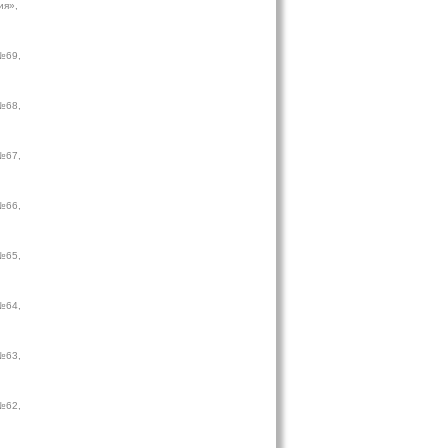
ия»,
№69,
№68,
№67,
№66,
№65,
№64,
№63,
№62,