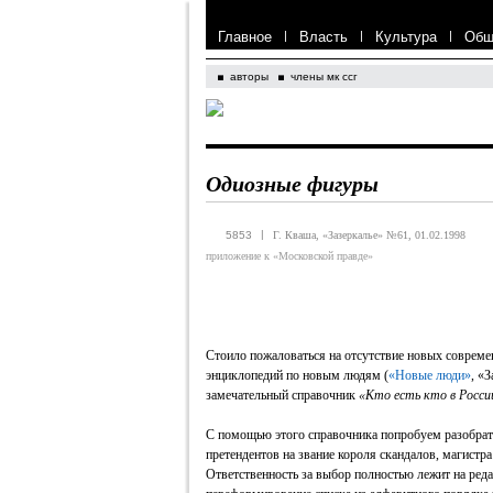
Главное
|
Власть
|
Культура
|
Общ
авторы
члены мк ссг
Одиозные фигуры
|
5853
Г. Кваша, «Зазеркалье» №61, 01.02.1998
приложение к «Московской правде»
Стоило пожаловаться на отсутствие новых соврем
энциклопедий по новым людям (
«Новые люди»
, «
замечательный справочник
«Кто есть кто в Росси
С помощью этого справочника попробуем разобратьс
претендентов на звание короля скандалов, магистр
Ответственность за выбор полностью лежит на реда