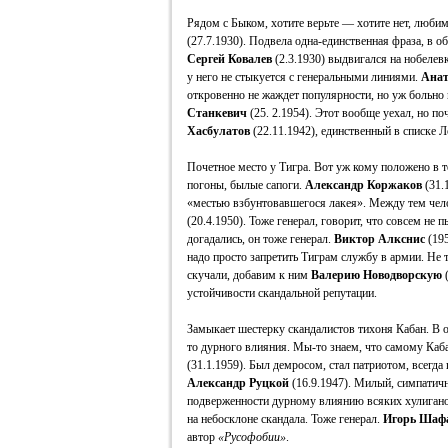
Рядом с Быком, хотите верьте — хотите нет, люби
(27.7.1930). Подвела одна-единственная фраза, в о
Сергей Ковалев
(2.3.1930) выдвигался на нобелев
у него не стыкуется с генеральными линиями.
Анат
откровенно не жаждет популярности, но уж больно 
Станкевич
(25. 2.1954). Этот вообще уехал, но по
Хасбулатов
(22.11.1942), единственный в списке 
Почетное место у Тигра. Вот уж кому положено в т
погоны, былые сапоги.
Александр Коржаков
(31.
«местью взбунтовавшегося лакея». Между тем чело
(20.4.1950). Тоже генерал, говорит, что совсем не 
догадались, он тоже генерал.
Виктор Алкснис
(195
надо просто запретить Тиграм службу в армии. Не 
скучали, добавим к ним
Валерию Новодворскую
(
устойчивости скандальной репутации.
Замыкает шестерку скандалистов тихоня Кабан. В о
то дурного влияния. Мы-то знаем, что самому Каб
(31.1.1959). Был демросом, стал патриотом, всегд
Александр Руцкой
(16.9.1947). Милый, симпатичн
подверженности дурному влиянию всяких хулиган
на небосклоне скандала. Тоже генерал.
Игорь Шаф
автор
«Русофобии»
.