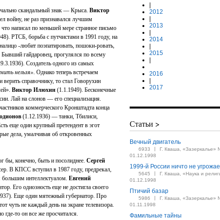
|
начально скандальный знак — Крыса.
Виктор
2012
|
ел войну, не раз признавался лучшим
2013
, что написал по меньшей мере странное письмо
|
48). РТСБ, борьба с путчистами в 1991 году, на
2014
налицо -любит поэпатировать, пошоки-ровать,
|
2015
. Бывший гайдаровец, прогулялся по всему
|
9.3.1936). Создатель одного из самых
нить нельзя»
. Однако теперь встречаем
2016
|
 верить справочнику, то стал Говорухин
2017
лей».
Виктор Илюхин
(1.1.1949). Бесконечные
сии. Лай на слонов — его специализация.
участников коммерческого Кронштадта конца
одионов
(1.12.1936) — танки, Тбилиси,
Статьи >
сть еще один крупный претендент в эгот
брые дела, умалчивая об откровенных
Вечный двигатель
|
6933
Г. Кваша, «Зазеркалье» 
01.12.1998
г бы, конечно, быть и посолиднее.
Сергей
1999-й России ничто не угрожае
сер. В КПСС вступил в 1987 году, предрекал,
|
5645
Г. Кваша, «Наука и религ
бя большим интеллектуалом.
Евгений
01.12.1998
тор. Его одиозность еще не достигла своего
Птичий базар
1937). Еще один мятежный губернатор. Про
|
5986
Г. Кваша, «Зазеркалье» 
от чуть не каждый день на экране телевизора.
01.11.1998
но где-то он все же просчитался.
Фамильные тайны