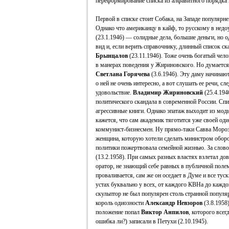
переформирование списка из алфавитного порядка 
Первой в списке стоит Собака, на Западе популя
Однако что американцу в кайф, то русскому в нед
(23.1.1946) — солидные дела, большие деньги, но
вид и, если верить справочнику, длинный список с
Брынцалов
(23.11.1946). Тоже очень богатый чел
в манерах поведения у Жириновского. Но думается, 
Светлана Горячева
(3.6.1946). Эту даму начинают
о ней не очень интересно, а вот слушать ее речи, 
удовольствие.
Владимир Жириновский
(25.4.194
политического скандала в современной России. Сп
агрессивные книги. Однако эпатаж выходит из моды
кажется, что сам академик тяготится уже своей од
коммунист-бизнесмен. Ну прямо-таки Савва Моро
женщина, которую хотели сделать министром оборон
политики пожертвовала семейной жизнью. За словом
(13.2.1958). При самых разных властях взлетал до
оратор, не знающий себе равных в публичной поле
проваливается, сам же он оседает в Думе и все туск
устах буквально у всех, от каждого КВНа до кажд
скульптор не был популярен столь странной популя
король одиозности
Александр Невзоров
(3.8.1958
положение попал
Виктор Анпилов
, которого всег
ошибка ли?) записали в Петухи (2.10.1945).