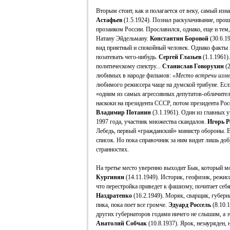
Вторым стоит, как и полагается от веку, самый из
Астафьев
(1.5.1924). Познал раскулачивание, прош
прозаиком России. Прославился, однако, еще и тем
Натану Эйдельману.
Константин Боровой
(30.6.19
вид приятный и спокойный человек. Однако факты 
позатевать чего-нибудь.
Сергей Глазьев
(1.1.1961)
политическому спектру...
Станислав Говорухин
(2
любимых в народе фильмов:
«Место встречи изме
любимого режиссера чаще на думской трибуне. Если
«одним из самых агрессивных депутатов-обличите
наскоки на президента СССР, потом президента Рос
Владимир Потанин
(3.1.1961). Один из главных 
1997 года, участник множества скандалов.
Игорь Р
Лебедь, первый «гражданский» министр обороны. Е
список. Но пока справочник за ним видит лишь до
странностях.
На третье место уверенно выходит Бык, который мо
Кургинян
(14.11.1949). Историк, геофизик, режис
что перестройка приведет к фашизму, почитает се
Наздратенко
(16.2.1949). Моряк, сварщик, губерна
пика, пока поет все громче.
Эдуард Россель
(8.10.
других губернаторов годами ничего не слышим, а эт
Анатолий Собчак
(10.8.1937). Ярок, незауряден, 