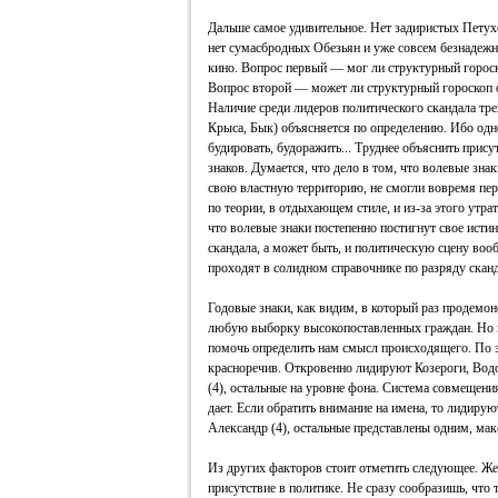
Дальше самое удивительное. Нет задиристых Петухо
нет сумасбродных Обезьян и уже совсем безнадежн
кино. Вопрос первый — мог ли структурный гороск
Вопрос второй — может ли структурный гороскоп о
Наличие среди лидеров политического скандала тре
Крыса, Бык) объясняется по определению. Ибо одн
будировать, будоражить... Труднее объяснить прис
знаков. Думается, что дело в том, что волевые зна
свою властную территорию, не смогли вовремя пере
по теории, в отдыхающем стиле, и из-за этого утра
что волевые знаки постепенно постигнут свое исти
скандала, а может быть, и политическую сцену воо
проходят в солидном справочнике по разряду скан
Годовые знаки, как видим, в который раз продемо
любую выборку высокопоставленных граждан. Но в
помочь определить нам смысл происходящего. По з
красноречив. Откровенно лидируют Козероги, Водо
(4), остальные на уровне фона. Система совмещени
дает. Если обратить внимание на имена, то лидирую
Александр (4), остальные представлены одним, м
Из других факторов стоит отметить следующее. Же
присутствие в политике. Не сразу сообразишь, что