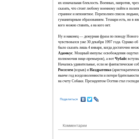
их изначальная блеклость. Военных, напротив, чре
сказать, что стоит любому военному пойти в полити
странное и непонятное. Переполнен список людьми
гуманитарным образованием. Технари есть, но в яв
кого можно ставить, а на кого нет.
Ну и наконец — дежурная фраза по поводу Нового
чувствовался уже 30 декабря 1997 года. Однако о
было сказать лишь 4 января, когда достаточно нео
Адамкус
. Мощный импульс освобождения ощутил 
полномочия вице-премьеров), а вот
Чубайс
вступил
Начались удивительные, если не фантастические 
Росселем
(взрыв) и
Наздратенко
(аристократическ
нынче год вседозволенности и потери бдительности
на счету Собаки. Президентом Осетии стал господ
Поделиться
Комментарии